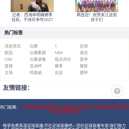
记者：西海岸明确赛季
两连冠！祝贺吴江这些
目标，不排斥争夺2027
孩子们
热门标签
消息资讯
比赛
1
足球
欧冠
比赛集锦
NBA
球员
CBA
比赛录像
观点评论
意甲
篮球
亚洲杯
赛季
曼联
主场
阿森纳
女足
德甲
友情链接：
热门联赛：
NBA直播
英超直播
CBA直播
中超直播
法甲直播
德甲直播
意
甲直播
西甲直播
畅享免费高清足球直播,尽在足球直播吧—您的足球直播专家!我们致力