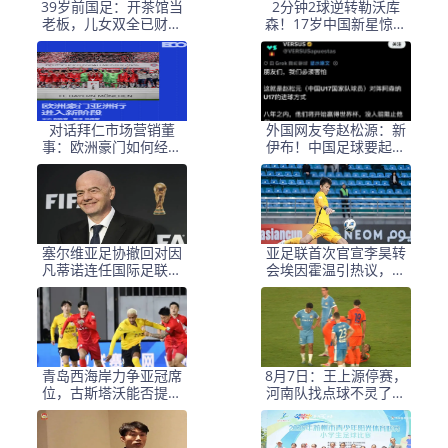
39岁前国足：开茶馆当
2分钟2球逆转勒沃库
老板，儿女双全已财富
森！17岁中国新星惊艳
自由，妻子还是黄圣依
中国足球又让人看到了
朋友
希望
对话拜仁市场营销董
外国网友夸赵松源：新
事：欧洲豪门如何经营
伊布！中国足球要起飞
中国足球市场
了，8年内冲世界杯
塞尔维亚足协撤回对因
亚足联首次官宣李昊转
凡蒂诺连任国际足联主
会埃因霍温引热议，球
席的支持
迷称之为假消息
青岛西海岸力争亚冠席
8月7日：王上源停赛，
位，古斯塔沃能否提升
河南队找点球不灵了，
表现？
马拉尼昂不会射门，郑
智剑指亚冠名额