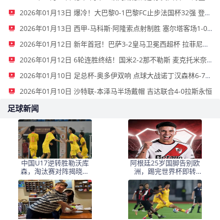
2026年01月13日 爆冷！大巴黎0-1巴黎FC止步法国杯32强 登贝莱失单刀埃梅里中框
2026年01月13日 西甲-马科斯·阿隆索点射制胜 塞尔塔客场1-0塞维利亚
2026年01月12日 新年首冠！巴萨3-2皇马卫冕西超杯 拉菲尼亚双响维尼修斯一条龙
2026年01月12日 6轮连胜终结！国米2-2那不勒斯 麦克托米奈双响恰20点射孔蒂染红
2026年01月10日 足总杯-奥多伊双响 点球大战诺丁汉森林6-7雷克瑟姆
2026年01月10日 沙特联-本泽马半场戴帽 吉达联合4-0拉斯永恒
足球新闻
中国U17逆转胜勒沃库
阿根廷25岁国脚告别欧
森，淘汰赛对阵揭晓：
洲，踢完世界杯即转
国足将战河床，上海迎
会！正值巅峰回归阿超
战阿森纳