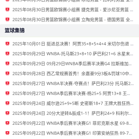
2025年08月30日男篮欧锦赛小组赛 捷克男篮 - 爱沙尼亚男篮 全场录像
2025年08月30日男篮欧锦赛小组赛 立陶宛男篮 - 德国男篮 全场录像
篮球集锦
2025年10月01日 挺进总决赛！阿贾35+8+5+4+4 米切尔伤退 王牌抢五加时胜狂热
2025年09月29日 WNBA-托马斯23+8+10 萨巴利21+6 水星末节逆转山猫进总决赛
2025年09月29日 09月29日WNBA季后赛半决赛G4 拉斯维加斯王牌 83 - 90 印第安纳 全场集锦
2025年09月28日 西乙常规赛首秀！余嘉豪9分3板&罚球10中7&正负值-1 球队惨败24分
2025年09月27日 WNBA半决赛-夺赛点！萨巴利23分 托马斯21+9+8 水星胜山猫
2025年09月27日 WNBA季后赛半决赛-杨25+5 阿贾13+8 王牌力克狂热
2025年09月24日 威尔逊25+9+5断 史密斯18+7 王牌大胜狂热大比分1-1平
2025年09月24日 20分大逆转&扳成1-1！萨巴利24+9 科利尔24+6 水星加时胜山猫
2025年09月22日 WNBA季后赛半决赛G1 菲尼克斯水星 69-82 明尼苏达山猫 全场集锦
2025年09月22日 WNBA季后赛半决赛G1 印第安纳狂热 89-73 拉斯维加斯王牌 全场集锦