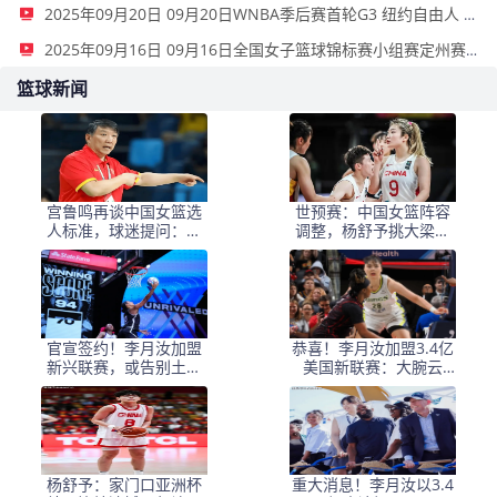
2025年09月20日 09月20日WNBA季后赛首轮G3 纽约自由人 73 - 79 菲尼克斯水星 全场集锦
2025年09月16日 09月16日全国女子篮球锦标赛小组赛定州赛区 四川女篮89-60黑龙江女篮 全场集锦
篮球新闻
宫鲁鸣再谈中国女篮选
世预赛：中国女篮阵容
人标准，球迷提问：跟
调整，杨舒予挑大梁，
得上现代篮球吗？
李缘被替代
官宣签约！李月汝加盟
恭喜！李月汝加盟3.4亿
新兴联赛，或告别土耳
美国新联赛：大腕云
其篮球
集，不影响打全运会？
杨舒予：家门口亚洲杯
重大消息！李月汝以3.4