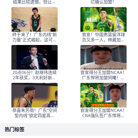
结果比较遗憾，但让我
亿确认加盟！
感受到团队的强大凝聚
力和信念感
终于来了！广东内线“新
官宣！中国男篮留洋球
力量”正式崛起，这可是
员又多一人，林葳加盟
杜锋的争冠王牌！
俄勒冈大学征战NCAA，
创造历史！
20点06分！赵继伟连续
官宣得分王加盟NCAA！
2年获奖，3大利好新赛
广东悍将加盟同曦！徐
季他是辽篮绝对核心
杰自宣身体突发情况
恭喜朱芳雨！广东“空间
官宣得分王加盟NCAA！
型内线”锁定四星高中
CBA强队签广东悍将！
生，保底NBA次轮？
徐杰自宣身体突发情况
热门标签