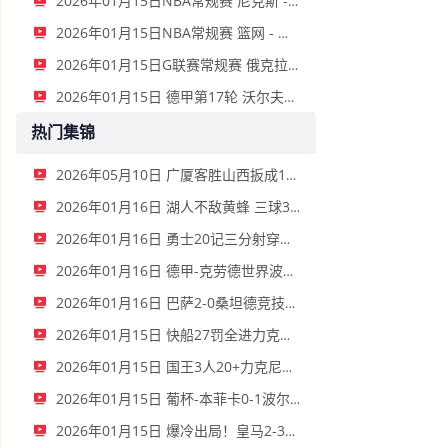
2026年01月15日NBA常规赛 尼克斯 - 国王 全场录像
2026年01月15日NBA常规赛 篮网 - 鹈鹕 全场录像
2026年01月15日G联赛常规赛 俄克拉荷马城蓝 - 撕裂之城混音 全场录像
2026年01月15日 德甲第17轮 沃尔夫斯堡vs圣保利 全场录像
热门集锦
2026年05月10日 广厦客胜山西扳成1-1 胡金秋17+11 迪亚洛关键上篮不中
2026年01月16日 湖人不敌黄蜂 三球30+11&9记三分 东契奇39分 詹姆斯29+9+6
2026年01月16日 勇士20记三分射穿尼克斯！库里27+7 巴特勒32+8 穆迪三分9中7
2026年01月16日 德甲-克劳德世界波柳比西奇绝平 十人柏林联合1-1奥格斯堡
2026年01月16日 巴萨2-0桑坦德竞技晋级国王杯八强 费兰单刀球破门亚马尔建功
2026年01月15日 快船27罚全进力克奇才迎来4连胜 哈登22+5+8 伦纳德33分4断
2026年01月15日 国王3人20+力克尼克斯 德罗赞里程碑 威少11助 布伦森伤退
2026年01月15日 葡杯-本菲卡0-1波尔图止步八强 贝德纳雷克制胜帕夫利季斯失良机
2026年01月15日 爆冷出局！皇马2-3遭西乙队阿尔瓦塞特补时绝杀 无缘国王杯8强