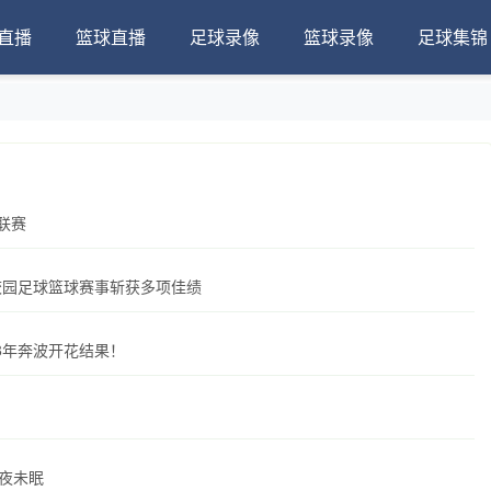
直播
篮球直播
足球录像
篮球录像
足球集锦
联赛
校园足球篮球赛事斩获多项佳绩
3年奔波开花结果！
夜未眠