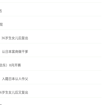
远
现
，36岁生女儿后复出
，认日本富商做干爹
（启东）8月开赛
，入籍日本认人作父
36岁生女儿后又复出