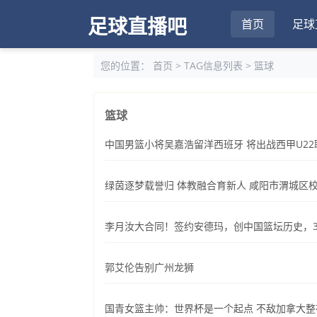
足球直播吧
首页
足球
您的位置：
首页
> TAG信息列表 > 篮球
篮球
中国男篮小将吴嘉浩留洋西班牙 将出战西甲U22
绿茵逐梦载誉归 体教融合育新人 咸阳市渭城区
李月汝大合同！签约安德玛，创中国篮坛历史，
郭艾伦告别广州龙狮
国青女篮主帅：世界杯是一个起点 不敌加拿大整