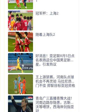
1
冠军杯：上海2
随着上海队2
好消息！亚足联8月5日点
名表扬这位中国男足新
星，引发热议
王上源禁赛，河南队点球
机会不再灵验 马拉尼昂射
门不佳 郑智目标亚冠资格
青岛广三直播青豫大战！
河南边路存隐患，古斯塔
沃等喂饼，西海岸剑指亚
冠