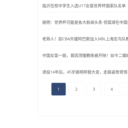
临沂在校中学生入选U17女篮世界杯国家队名单
姚明：世界杯可能是各大新闻头条 但篮球在中
老熟人！前CBA外援阿巴斯加入NBL上海玄鸟队
中国女篮一姐，曾因顶撞教练被开除！如今二婚
退役14年后，45岁姚明样貌大变，走路姿势奇
1
2
3
4