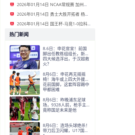
2026年01月14日 NCAA常规赛 加州圣玛丽大学 82 - 68 旧金山大学 全场集锦
2026年01月14日 勇士大胜开拓者 杨瀚森3分2板 巴特勒16+6+5 库里9中2送11助
2026年01月14日 国王杯-马竞1-0拉科鲁尼亚 格列兹曼十分角任意球破门+远射中横梁
热门新闻
8.6日：申花官宣！前国
脚出任教练组组长，新帅
四大候选浮出，于汉超救
火？
8月6日：申花再无摇摇
椅！海牛或上四大外援摧
花前国脚，这套阵容踢中
甲都困难
8月6日：昨晚浦东足球
场，9328人前，枪手主帅
竟称国足未来是他
8月6日：连场头球绝杀！
带刀后卫闪耀，U17国足