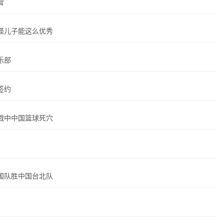
营
怪儿子能这么优秀
乐部
签约
戳中中国篮球死穴
国队胜中国台北队