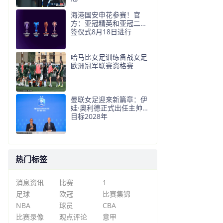
海港国安申花参赛！官
方：亚冠精英和亚冠二抽
签仪式8月18日进行
哈马比女足训练备战女足
欧洲冠军联赛资格赛
曼联女足迎来新篇章：伊
娃·奥利德正式出任主帅，
目标2028年
热门标签
消息资讯
比赛
1
足球
欧冠
比赛集锦
NBA
球员
CBA
比赛录像
观点评论
意甲