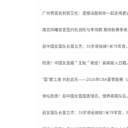
广州男篮告别郭艾伦：遗憾没能和你一起走得更
南京同曦官宣签约杜润旺与李玮颢 期待新赛季表
前中国女篮队长苗立杰：33岁退役嫁1米78军官
败类！中国女篮最＂无耻＂叛徒！装病偷入日籍
“篮”聚江海 共赴启东——2026年CBA夏季联赛
体坛败类！前中国女篮国青球员，借养病离队后
前女篮队长苗立杰：33岁退役嫁给1米78军官，