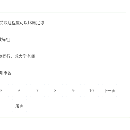
国受欢迎程度可以比肩足球
教练组
嫁同行，成大学老师
怪引争议
5
6
7
8
9
10
下一页
尾页