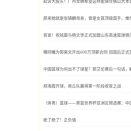
起诉大股东！广州龙狮希望这样能保住佛山大本
原来她就是张镇麟母亲，曾是女篮顶级国手，难
官宣！祝铭震与杨文学正式加盟山东高速篮球俱
曝同曦为郭昊文开出600万顶薪合同 回国后正式
中国篮球为何出不了球星？郭艾伦赛后一句话，
郑海霞开球，商丘队赢得第一阶段收官之战
（体育）篮球——男篮世界杯亚洲区预选赛：中
绝了绝了！正负值