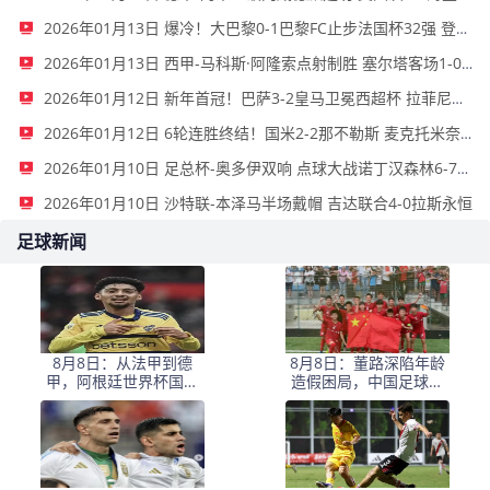
2026年01月13日 爆冷！大巴黎0-1巴黎FC止步法国杯32强 登贝莱失单刀埃梅里中框
2026年01月13日 西甲-马科斯·阿隆索点射制胜 塞尔塔客场1-0塞维利亚
2026年01月12日 新年首冠！巴萨3-2皇马卫冕西超杯 拉菲尼亚双响维尼修斯一条龙
2026年01月12日 6轮连胜终结！国米2-2那不勒斯 麦克托米奈双响恰20点射孔蒂染红
2026年01月10日 足总杯-奥多伊双响 点球大战诺丁汉森林6-7雷克瑟姆
2026年01月10日 沙特联-本泽马半场戴帽 吉达联合4-0拉斯永恒
足球新闻
8月8日：从法甲到德
8月8日：董路深陷年龄
甲，阿根廷世界杯国脚
造假困局，中国足球小
梅迪纳2500万欧转会勒
将信任危机何解？
沃库森