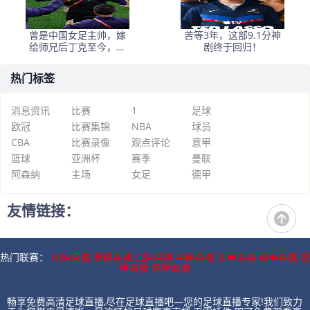
曾是中国女足主帅，嫁
苦等3年，这部9.1分神
给师兄后丁克至今，如
剧终于回归！
今丈夫是上海女足领队
热门标签
消息资讯
比赛
1
足球
欧冠
比赛集锦
NBA
球员
CBA
比赛录像
观点评论
意甲
篮球
亚洲杯
赛季
曼联
阿森纳
主场
女足
德甲
友情链接：
热门联赛：
NBA直播
英超直播
CBA直播
中超直播
法甲直播
德甲直播
意
甲直播
西甲直播
畅享免费高清足球直播,尽在足球直播吧—您的足球直播专家!我们致力