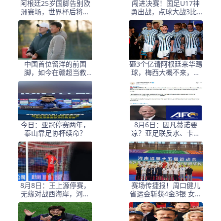
阿根廷25岁国脚告别欧
闯进决赛！国足U17神
洲赛场，世界杯后将重
勇出战，点球大战3比1
返阿超！
淘汰河床，豪取四战不
败！
中国首位留洋的前国
砸3个亿请阿根廷来华踢
脚，如今在赣超当教
球，梅西大概不来，却
练，1.9米儿子也选足球
要国足上去当陪练？
路
今日：亚冠停赛两年，
8月6日：因凡蒂诺要
泰山靠足协杯续命？
凉？亚足联反水、卡塔
尔挺他，世界杯权力游
戏比决赛点球还刺激！
8月8日：王上源停赛，
赛场传捷报！周口健儿
无缘对战西海岸，河南
省运会斩获4金3银 女足
中场失核，郑智率队剑
（甲组）创历史摘银
指亚冠！