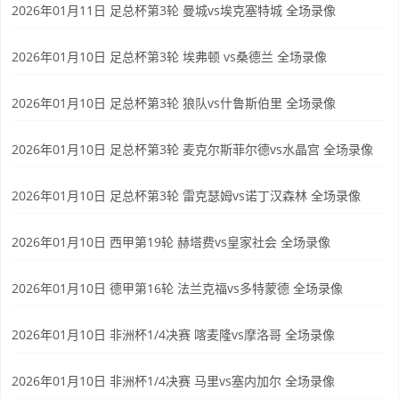
2026年01月11日 足总杯第3轮 曼城vs埃克塞特城 全场录像
2026年01月10日 足总杯第3轮 埃弗顿 vs桑德兰 全场录像
2026年01月10日 足总杯第3轮 狼队vs什鲁斯伯里 全场录像
2026年01月10日 足总杯第3轮 麦克尔斯菲尔德vs水晶宫 全场录像
2026年01月10日 足总杯第3轮 雷克瑟姆vs诺丁汉森林 全场录像
2026年01月10日 西甲第19轮 赫塔费vs皇家社会 全场录像
2026年01月10日 德甲第16轮 法兰克福vs多特蒙德 全场录像
2026年01月10日 非洲杯1/4决赛 喀麦隆vs摩洛哥 全场录像
2026年01月10日 非洲杯1/4决赛 马里vs塞内加尔 全场录像