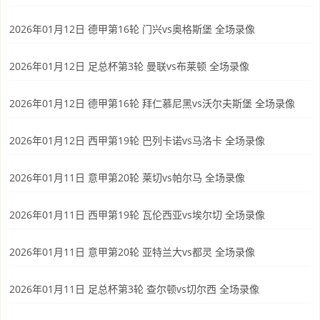
2026年01月12日 德甲第16轮 门兴vs奥格斯堡 全场录像
2026年01月12日 足总杯第3轮 曼联vs布莱顿 全场录像
2026年01月12日 德甲第16轮 拜仁慕尼黑vs沃尔夫斯堡 全场录像
2026年01月12日 西甲第19轮 巴列卡诺vs马洛卡 全场录像
2026年01月11日 意甲第20轮 莱切vs帕尔马 全场录像
2026年01月11日 西甲第19轮 瓦伦西亚vs埃尔切 全场录像
2026年01月11日 意甲第20轮 亚特兰大vs都灵 全场录像
2026年01月11日 足总杯第3轮 查尔顿vs切尔西 全场录像