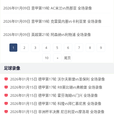
2026年01月09日 意甲第19轮 AC米兰vs热那亚 全场录像
2026年01月09日 意甲第19轮 克雷莫内塞vs卡利亚里 全场录像
2026年01月09日 英超第21轮 阿森纳vs利物浦 全场录像
1
2
3
4
5
6
7
8
9
10
»
尾页
足球录像
2026年01月15日 德甲第17轮 沃尔夫斯堡vs圣保利 全场录像
2026年01月15日 德甲第17轮 RB莱比锡vs弗赖堡 全场录像
2026年01月15日 德甲第17轮 霍芬海姆vs门兴 全场录像
2026年01月15日 德甲第17轮 科隆vs拜仁慕尼黑 全场录像
2026年01月15日 非洲杯半决赛 尼日利亚vs摩洛哥 全场录像