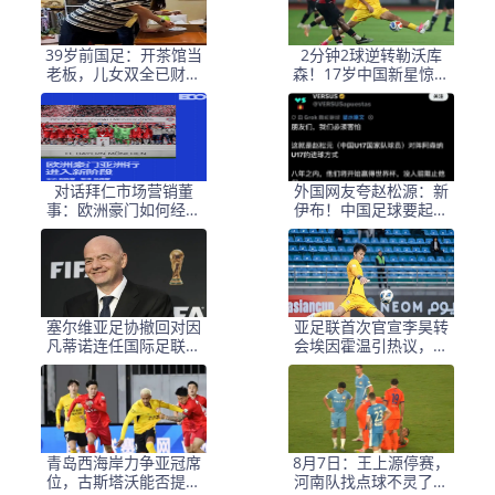
39岁前国足：开茶馆当
2分钟2球逆转勒沃库
老板，儿女双全已财富
森！17岁中国新星惊艳
自由，妻子还是黄圣依
中国足球又让人看到了
朋友
希望
对话拜仁市场营销董
外国网友夸赵松源：新
事：欧洲豪门如何经营
伊布！中国足球要起飞
中国足球市场
了，8年内冲世界杯
塞尔维亚足协撤回对因
亚足联首次官宣李昊转
凡蒂诺连任国际足联主
会埃因霍温引热议，球
席的支持
迷称之为假消息
青岛西海岸力争亚冠席
8月7日：王上源停赛，
位，古斯塔沃能否提升
河南队找点球不灵了，