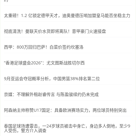
太重磅！1.2 亿锁定德甲天才，迪奥曼德压哨加盟皇马能否坐稳主力
彻底清洗！曼联天价水货即将离队！意甲豪门火速接盘
西甲：800万回归巴萨！白菜价签约坎塞洛
“香港足球盛会2026”：尤文图斯战胜切尔西
9月亚运会夺冠概率分析，中国男篮38%排名第二位
京媒：不理解外租赵睿传言 与陈盈骏续约仍未完成
阿森纳主帅称赞U17国足：具备欧洲赛场实力，两位球员特别突出
泰国足球场遭雷击，一24岁球员被击中身亡，身边多人倒地，至少9
人受伤，警方介入调查