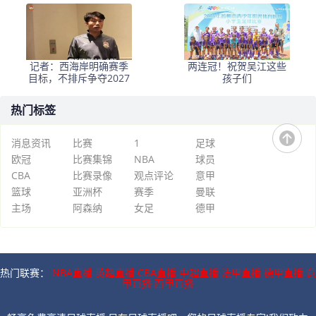
表现？
马拉尼昂不会射门，郑
智剑指亚冠名额
记者：西海岸明确赛季
两连冠！祝贺吴江这些
目标，不排斥争夺2027
孩子们
热门标签
消息资讯
比赛
1
足球
欧冠
比赛集锦
NBA
球员
CBA
比赛录像
观点评论
意甲
篮球
亚洲杯
赛季
曼联
主场
阿森纳
女足
德甲
热门联赛：
NBA直播
英超直播
CBA直播
中超直播
法甲直播
德甲直播
意
甲直播
西甲直播