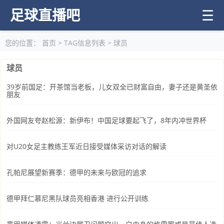
足球直播吧
☰
您的位置：
首页
> TAG信息列表 > 球员
球员
39岁前国足：开茶馆当老板，儿女双全已财富自由，妻子还是黄圣依
朋友
外国网友夸赵松源：新伊布！中国足球要起飞了，8年内冲世界杯
对U20女足主教练王军近日接受媒体采访对话的解读
孔帕尼展望新赛季：德甲的未来与欧冠的追求
德甲拜仁慕尼黑队球员亮相香港 进行公开训练