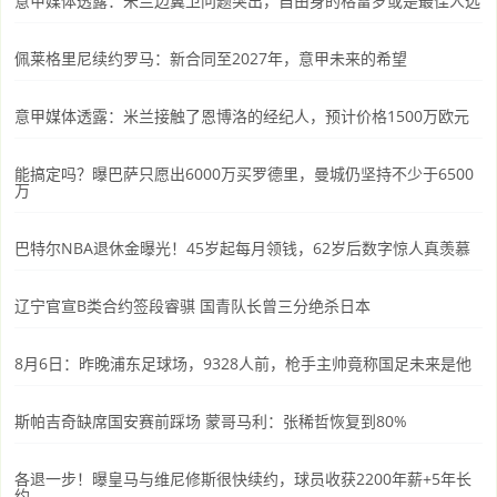
意甲媒体透露：米兰边翼卫问题突出，自由身的格雷罗或是最佳人选
佩莱格里尼续约罗马：新合同至2027年，意甲未来的希望
意甲媒体透露：米兰接触了恩博洛的经纪人，预计价格1500万欧元
能搞定吗？曝巴萨只愿出6000万买罗德里，曼城仍坚持不少于6500
万
巴特尔NBA退休金曝光！45岁起每月领钱，62岁后数字惊人真羡慕
辽宁官宣B类合约签段睿骐 国青队长曾三分绝杀日本
8月6日：昨晚浦东足球场，9328人前，枪手主帅竟称国足未来是他
斯帕吉奇缺席国安赛前踩场 蒙哥马利：张稀哲恢复到80%
各退一步！曝皇马与维尼修斯很快续约，球员收获2200年薪+5年长
约