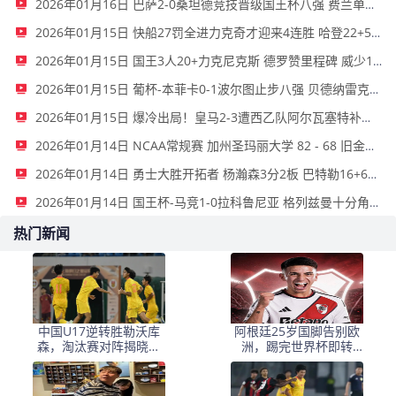
2026年01月16日 巴萨2-0桑坦德竞技晋级国王杯八强 费兰单刀球破门亚马尔建功
2026年01月15日 快船27罚全进力克奇才迎来4连胜 哈登22+5+8 伦纳德33分4断
2026年01月15日 国王3人20+力克尼克斯 德罗赞里程碑 威少11助 布伦森伤退
2026年01月15日 葡杯-本菲卡0-1波尔图止步八强 贝德纳雷克制胜帕夫利季斯失良机
2026年01月15日 爆冷出局！皇马2-3遭西乙队阿尔瓦塞特补时绝杀 无缘国王杯8强
2026年01月14日 NCAA常规赛 加州圣玛丽大学 82 - 68 旧金山大学 全场集锦
2026年01月14日 勇士大胜开拓者 杨瀚森3分2板 巴特勒16+6+5 库里9中2送11助
2026年01月14日 国王杯-马竞1-0拉科鲁尼亚 格列兹曼十分角任意球破门+远射中横梁
热门新闻
中国U17逆转胜勒沃库
阿根廷25岁国脚告别欧
森，淘汰赛对阵揭晓：
洲，踢完世界杯即转
国足将战河床，上海迎
会！正值巅峰回归阿超
战阿森纳