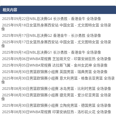
相关内容
2025年09月22日NBL总决赛G4 长沙勇胜 - 香港金牛 全场录像
2025年09月18日女篮热身赛西安站 中国女篮 - 尤文图特女篮 全场录
像
2025年09月17日NBL总决赛G2 香港金牛 - 长沙勇胜 全场录像
2025年09月17日女篮热身赛西安站 中国女篮 - 尤文图特女篮 全场录
像
2025年09月14日NBL总决赛G1 长沙勇胜 - 香港金牛 全场录像
2025年09月06日WNBA常规赛 芝加哥天空 - 印第安纳狂热 全场录像
2025年09月05日WNBA常规赛 达拉斯飞翼 - 金州女武神 全场录像
2025年08月30日男篮欧锦赛小组赛 英国男篮 - 瑞典男篮 全场录像
2025年08月30日男篮欧锦赛小组赛 意大利男篮 - 格鲁吉亚男篮 全场录
像
2025年08月30日男篮欧锦赛小组赛 冰岛男篮 - 比利时男篮 全场录像
2025年08月30日男篮欧锦赛小组赛 捷克男篮 - 爱沙尼亚男篮 全场录
像
2025年08月30日男篮欧锦赛小组赛 立陶宛男篮 - 德国男篮 全场录像
2025年08月30日WNBA常规赛 印第安纳狂热 - 洛杉矶火花 全场录像