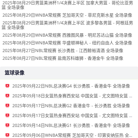
2025年08月29日男篮美洲杯1/4决赛上半区 加拿大男篮 - 哥伦比亚男
篮 全场录像
2025年08月29日WNBA常规赛 芝加哥天空 - 菲尼克斯水星 全场录像
2025年08月29日男篮美洲杯1/4决赛上半区 波多黎各男篮 - 阿根廷男
篮 全场录像
2025年08月29日WNBA常规赛 西雅图风暴 - 明尼苏达山猫 全场录像
2025年08月29日WNBA常规赛 华盛顿神秘人 - 纽约自由人 全场录像
2025年08月27日NBL常规赛 长沙勇胜 - 江西鲸裕清酒 全场录像
2025年08月27日NBL常规赛 盐南苏科雄狮 - 香港金牛 全场录像
篮球录像
2025年09月22日NBL总决赛G4 长沙勇胜 - 香港金牛 全场录像
2025年09月18日女篮热身赛西安站 中国女篮 - 尤文图特女篮 全场录像
2025年09月17日NBL总决赛G2 香港金牛 - 长沙勇胜 全场录像
2025年09月17日女篮热身赛西安站 中国女篮 - 尤文图特女篮 全场录像
2025年09月14日NBL总决赛G1 长沙勇胜 - 香港金牛 全场录像
2025年09月06日WNBA常规赛 芝加哥天空 - 印第安纳狂热 全场录像