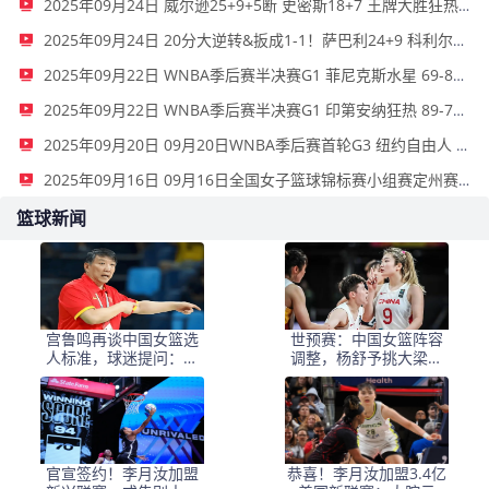
2025年09月24日 威尔逊25+9+5断 史密斯18+7 王牌大胜狂热大比分1-1平
2025年09月24日 20分大逆转&扳成1-1！萨巴利24+9 科利尔24+6 水星加时胜山猫
2025年09月22日 WNBA季后赛半决赛G1 菲尼克斯水星 69-82 明尼苏达山猫 全场集锦
2025年09月22日 WNBA季后赛半决赛G1 印第安纳狂热 89-73 拉斯维加斯王牌 全场集锦
2025年09月20日 09月20日WNBA季后赛首轮G3 纽约自由人 73 - 79 菲尼克斯水星 全场集锦
2025年09月16日 09月16日全国女子篮球锦标赛小组赛定州赛区 四川女篮89-60黑龙江女篮 全场集锦
篮球新闻
宫鲁鸣再谈中国女篮选
世预赛：中国女篮阵容
人标准，球迷提问：跟
调整，杨舒予挑大梁，
得上现代篮球吗？
李缘被替代
官宣签约！李月汝加盟
恭喜！李月汝加盟3.4亿