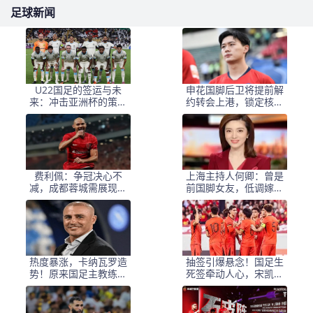
足球新闻
U22国足的签运与未
申花国脚后卫将提前解
来：冲击亚洲杯的策略
约转会上港，锁定核心
与准备
位置，获得顶薪待遇
费利佩：争冠决心不
上海主持人何卿：曾是
减，成都蓉城需展现中
前国脚女友，低调嫁人
国足球实力并夺冠
后，9岁女儿成为骄傲
热度暴涨，卡纳瓦罗造
抽签引爆悬念！国足生
势！原来国足主教练还
死签牵动人心，宋凯暗
是“香饽饽”？
中出手能力挽狂澜