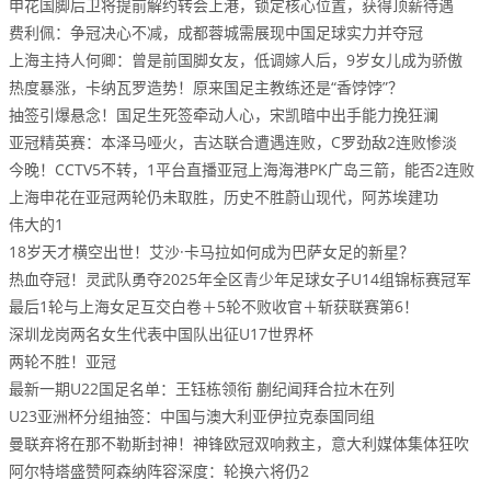
申花国脚后卫将提前解约转会上港，锁定核心位置，获得顶薪待遇
费利佩：争冠决心不减，成都蓉城需展现中国足球实力并夺冠
上海主持人何卿：曾是前国脚女友，低调嫁人后，9岁女儿成为骄傲
热度暴涨，卡纳瓦罗造势！原来国足主教练还是“香饽饽”？
抽签引爆悬念！国足生死签牵动人心，宋凯暗中出手能力挽狂澜
亚冠精英赛：本泽马哑火，吉达联合遭遇连败，C罗劲敌2连败惨淡
今晚！CCTV5不转，1平台直播亚冠上海海港PK广岛三箭，能否2连败
上海申花在亚冠两轮仍未取胜，历史不胜蔚山现代，阿苏埃建功
伟大的1
18岁天才横空出世！艾沙·卡马拉如何成为巴萨女足的新星？
热血夺冠！灵武队勇夺2025年全区青少年足球女子U14组锦标赛冠军
最后1轮与上海女足互交白卷＋5轮不败收官＋斩获联赛第6！
深圳龙岗两名女生代表中国队出征U17世界杯
两轮不胜！亚冠
最新一期U22国足名单：王钰栋领衔 蒯纪闻拜合拉木在列
U23亚洲杯分组抽签：中国与澳大利亚伊拉克泰国同组
曼联弃将在那不勒斯封神！神锋欧冠双响救主，意大利媒体集体狂吹
阿尔特塔盛赞阿森纳阵容深度：轮换六将仍2