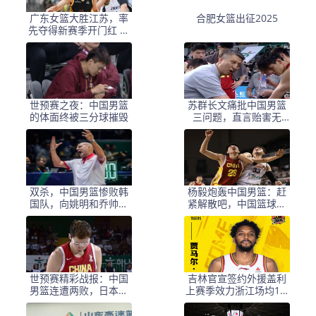
广东女篮大胜江苏，率
合肥女篮出征2025
先夺得新赛季开门红 杨
舒予全面发挥引领球队
逆转
世预赛之夜：中国男篮
苏群长文痛批中国男篮
的体面终被三分球摧毁
三问题，直言贻害无
穷，郭导帅位保不住啦
双杀，中国男篮惨败韩
杨毅炮轰中国男篮：赶
国队，向姚明和乔帅道
紧解散吧，中国篮球都
歉，郭士强下课吧
让你们丢进了脸
世预赛精彩战报：中国
吉林官宣签约外援盖利
男篮连遭两败，日本与
上赛季效力浙江场均17.
韩国强势连胜，最新积
5分
分榜揭晓