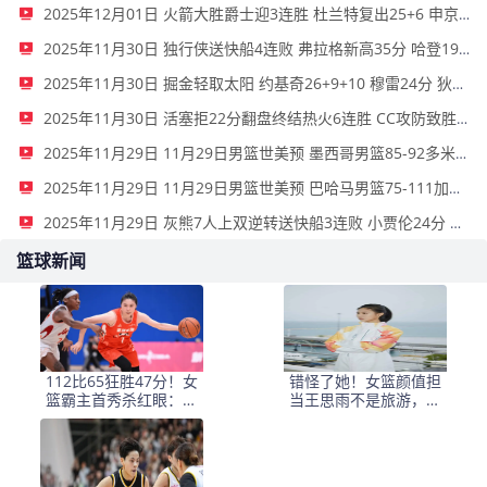
2025年12月01日 火箭大胜爵士迎3连胜 杜兰特复出25+6 申京27+5 马尔卡宁18+8
2025年11月30日 独行侠送快船4连败 弗拉格新高35分 哈登19罚7失误 克莱23分
2025年11月30日 掘金轻取太阳 约基奇26+9+10 穆雷24分 狄龙27分
2025年11月30日 活塞拒22分翻盘终结热火6连胜 CC攻防致胜&29+8 维金斯31+6
2025年11月29日 11月29日男篮世美预 墨西哥男篮85-92多米尼加男篮 全场集锦
2025年11月29日 11月29日男篮世美预 巴哈马男篮75-111加拿大男篮 全场集锦
2025年11月29日 灰熊7人上双逆转送快船3连败 小贾伦24分 小卡赛季新高39分
篮球新闻
112比65狂胜47分！女
错怪了她！女篮颜值担
篮霸主首秀杀红眼：没
当王思雨不是旅游，而
李梦韩旭还是争冠大热
是在完成令人自豪的重
要使命