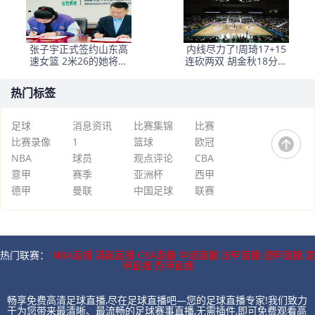
张子宇正式签约山东高
内线尽力了!周琦17+15
速女篮 2米26的她将出
连砍两双 胡金秋18分展
战WCBA
现机动性
热门标签
足球
消息资讯
比赛集锦
比赛
比赛录像
1
篮球
欧冠
NBA
球员
观点评论
CBA
意甲
赛季
亚洲杯
西甲
德甲
曼联
中国足球
联赛
热门联赛：
NBA直播
英超直播
CBA直播
中超直播
法甲直播
德甲直播
意
甲直播
西甲直播
畅享免费高清足球直播,尽在足球直播吧—您的足球直播专家!我们致力
于为您带来最清晰、最流畅的足球赛事直播,无需插件,即可免费观看高