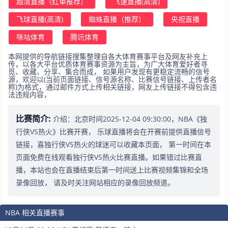
超清直播（红单推荐）
飞速直播(高清)
飞球直播(高清)
蜘蛛直播（推荐）
央视直播
咪咕体育
腾讯体育
本网提供的导航链接搜集整理自各大体育赛事平台及网友补充上
传，以各大平台优质体育赛事资源为主旨，为广大体育爱好者寻
觅、收藏、分享、集合而成， 如果用户发现有更稳定流畅的信号
源，欢迎以(当前页面链接、信号源名称、比赛信号链接、上传者名
称)为格式，通过邮件方式上传相关链接，网友上传链接不得包含违
法违规内容，
比赛简介:
介绍：北京时间2025-12-04 09:30:00，NBA《独
行侠VS热火》比赛开赛， 乐球直播将会在开赛前提供直播信号
链接，喜独行侠VS热火的球迷可以收藏本页面， 第一时间在本
页面免费在线观看独行侠VS热火比赛直播。如果错过比赛直
播，本站也会在直播结束后第一时间送上比赛视频集锦和全场
录像回放， 请及时关注网站相应的录像回放频道。
NBA 相关直播赛事