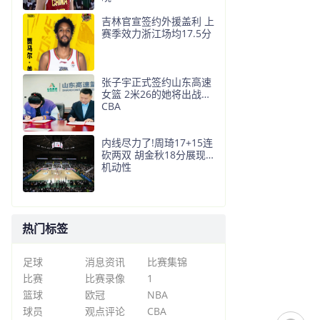
吉林官宣签约外援盖利 上
赛季效力浙江场均17.5分
张子宇正式签约山东高速
女篮 2米26的她将出战W
CBA
内线尽力了!周琦17+15连
砍两双 胡金秋18分展现
机动性
热门标签
足球
消息资讯
比赛集锦
比赛
比赛录像
1
篮球
欧冠
NBA
球员
观点评论
CBA