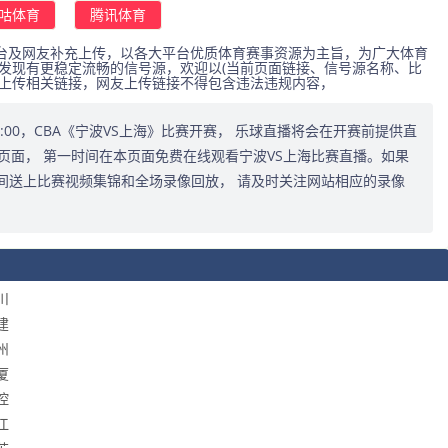
咕体育
腾讯体育
台及网友补充上传，以各大平台优质体育赛事资源为主旨，为广大体育
发现有更稳定流畅的信号源，欢迎以(当前页面链接、信号源名称、比
式上传相关链接，网友上传链接不得包含违法违规内容，
5:30:00，CBA《宁波VS上海》比赛开赛， 乐球直播将会在开赛前提供直
页面， 第一时间在本页面免费在线观看宁波VS上海比赛直播。如果
间送上比赛视频集锦和全场录像回放， 请及时关注网站相应的录像
川
建
州
厦
控
江