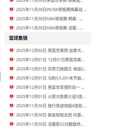
2025年11月30日男篮世非预 喀麦隆男篮 - 南苏丹男篮 全场录像
2025年11月30日WCBA常规赛揭幕战 广东女篮 - 江苏女篮 全场录像
2025年11月30日NBA常规赛 鹈鹕 - 勇士 全场录像
2025年11月30日NBA常规赛 活塞 - 热火 全场录像
篮球集锦
2025年12月02日 男篮世美预 加拿大男篮 94 - 88 巴哈马男篮 全场集锦
2025年12月01日 12月01日男篮世美预 巴西男篮78-62智利男篮 全场集锦
2025年12月01日 灰熊力挫国王 埃迪20中16轰新高32分&17板5帽 德罗赞23分
2025年12月01日 马刺3人20+末节崩盘负森林狼！爱德华兹32+6 兰德尔22+6+12
2025年12月01日 男篮世亚预阶段一 伊拉克男篮71 - 86伊朗男篮 全场集锦
2025年12月01日 火箭大胜爵士迎3连胜 杜兰特复出25+6 申京27+5 马尔卡宁18+8
2025年11月30日 独行侠送快船4连败 弗拉格新高35分 哈登19罚7失误 克莱23分
2025年11月30日 掘金轻取太阳 约基奇26+9+10 穆雷24分 狄龙27分
2025年11月30日 活塞拒22分翻盘终结热火6连胜 CC攻防致胜&29+8 维金斯31+6