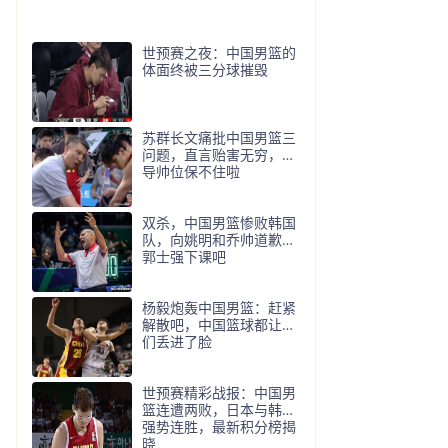
世预赛之夜：中国男篮的
体面终被三分球摧毁
苏群长文痛批中国男篮三
问题，直言贻害无穷，郭
导帅位保不住啦
双杀，中国男篮惨败韩国
队，向姚明和乔帅道歉，
郭士强下课吧
杨毅炮轰中国男篮：赶紧
解散吧，中国篮球都让你
们丢进了脸
世预赛精彩战报：中国男
篮连遭两败，日本与韩国
强势连胜，最新积分榜揭
晓