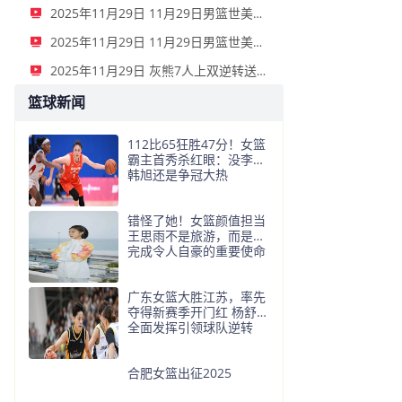
2025年11月29日 11月29日男篮世美预 墨西哥男篮85-92多米尼加男篮 全场集锦
2025年11月29日 11月29日男篮世美预 巴哈马男篮75-111加拿大男篮 全场集锦
2025年11月29日 灰熊7人上双逆转送快船3连败 小贾伦24分 小卡赛季新高39分
篮球新闻
112比65狂胜47分！女篮
霸主首秀杀红眼：没李梦
韩旭还是争冠大热
错怪了她！女篮颜值担当
王思雨不是旅游，而是在
完成令人自豪的重要使命
广东女篮大胜江苏，率先
夺得新赛季开门红 杨舒予
全面发挥引领球队逆转
合肥女篮出征2025