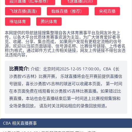
超清直播（红单推荐）
飞速直播(高清)
飞球直播(高清)
蜘蛛直播（推荐）
央视直播
咪咕体育
腾讯体育
本网提供的导航链接搜集整理自各大体育赛事平台及网友补充上
传，以各大平台优质体育赛事资源为主旨，为广大体育爱好者寻
觅、收藏、分享、集合而成， 如果用户发现有更稳定流畅的信号
源，欢迎以(当前页面链接、信号源名称、比赛信号链接、上传者名
称)为格式，通过邮件方式上传相关链接，网友上传链接不得包含违
法违规内容，
比赛简介:
介绍：北京时间2025-12-05 17:00:00，CBA《长
沙勇胜VS吉林》比赛开赛， 乐球直播将会在开赛前提供直播信
号链接，喜长沙勇胜VS吉林的球迷可以收藏本页面， 第一时间
在本页面免费在线观看长沙勇胜VS吉林比赛直播。如果错过比
赛直播，本站也会在直播结束后第一时间送上比赛视频集锦和
全场录像回放， 请及时关注网站相应的录像回放频道。
CBA 相关直播赛事