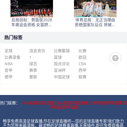
总局目标：男篮获2028
体育总局：无正当理由
年奥运会资格 女篮跻身
拒绝国家队征召 将被惩
世界一流
戒
热门标签
足球
消息资讯
比赛集锦
比赛
比赛录像
1
篮球
欧冠
NBA
球员
观点评论
CBA
意甲
赛季
亚洲杯
西甲
德甲
曼联
中国足球
联赛
热门联赛：
NBA直播
英超直播
CBA直播
中超直播
法甲直播
德甲直播
意
甲直播
西甲直播
畅享免费高清足球直播,尽在足球直播吧—您的足球直播专家!我们致力
于为您带来最清晰、最流畅的足球赛事直播,无需插件,即可免费观看高