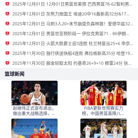
2025年12月01日 12月01日男篮世美预 巴西男篮78-62智利男篮 全场集锦
2025年12月01日 灰熊力挫国王 埃迪20中16轰新高32分&17板5帽 德罗赞23分
2025年12月01日 马刺3人20+末节崩盘负森林狼！爱德华兹32+6 兰德尔22+6+12
2025年12月01日 男篮世亚预阶段一 伊拉克男篮71 - 86伊朗男篮 全场集锦
2025年12月01日 火箭大胜爵士迎3连胜 杜兰特复出25+6 申京27+5 马尔卡宁18+8
2025年11月30日 独行侠送快船4连败 弗拉格新高35分 哈登19罚7失误 克莱23分
2025年11月30日 掘金轻取太阳 约基奇26+9+10 穆雷24分 狄龙27分
篮球新闻
赵继伟正式宣布退出，
FIBA更新世预赛实力
做出重大战略选择，辽
榜，中国男篮直降八位
宁男篮痛失关键球员
排名第11，韩国第二日
本第三