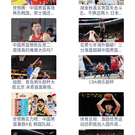
世预赛：中国男篮客场
胡金秋直言男篮失去斗
再负韩国，郭士强还能
志，不换这两人 日本必
继续“装睡”吗？
将再胜中国
中国男篮惨败反思二：
花费七年海外磨砺！三
周琦真的难堪大任吗？
分准度超越中国男篮全
队，李贤重终于用实力
证明自己
组图：青岛俱乐部杯大
CBA俱乐部杯
胜北京 米奇直面斯佩尔
曼
世预赛实力榜：中国男
体育总局：激励优秀运
篮暴跌8名 韩国队超越
动员积极加入国外高水
日本
平联赛