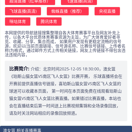
超清直播（红单推荐）
飞速直播(高清)
飞球直播(高清)
蜘蛛直播（推荐）
央视直播
咪咕体育
腾讯体育
本网提供的导航链接搜集整理自各大体育赛事平台及网友补充上
传，以各大平台优质体育赛事资源为主旨，为广大体育爱好者寻
觅、收藏、分享、集合而成， 如果用户发现有更稳定流畅的信号
源，欢迎以(当前页面链接、信号源名称、比赛信号链接、上传者名
称)为格式，通过邮件方式上传相关链接，网友上传链接不得包含违
法违规内容，
比赛简介:
介绍：北京时间2025-12-05 18:30:00，澳女篮
《珀斯山猫女篮VS南区飞人女篮》比赛开赛， 乐球直播将会在
开赛前提供直播信号链接，喜珀斯山猫女篮VS南区飞人女篮的
球迷可以收藏本页面， 第一时间在本页面免费在线观看珀斯山
猫女篮VS南区飞人女篮比赛直播。如果错过比赛直播，本站也
会在直播结束后第一时间送上比赛视频集锦和全场录像回放，
请及时关注网站相应的录像回放频道。
澳女篮 相关直播赛事