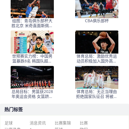
组图：青岛俱乐部杯大
CBA俱乐部杯
胜北京 米奇直面斯佩尔
曼
世预赛实力榜：中国男
体育总局：激励优秀运
篮暴跌8名 韩国队超越
动员积极加入国外高水
日本
平联赛
总局目标：男篮获2028
体育总局：无正当理由
年奥运会资格 女篮跻身
拒绝国家队征召 将被惩
世界一流
戒
热门标签
足球
消息资讯
比赛集锦
比赛