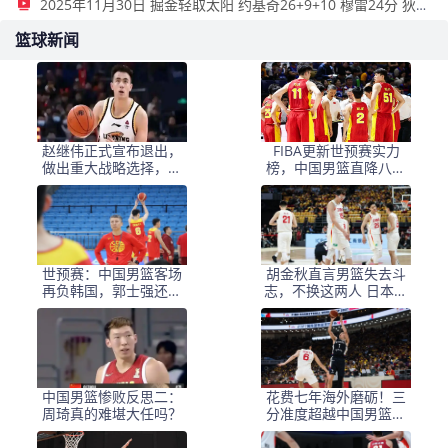
2025年11月30日 掘金轻取太阳 约基奇26+9+10 穆雷24分 狄龙27分
篮球新闻
赵继伟正式宣布退出，
FIBA更新世预赛实力
做出重大战略选择，辽
榜，中国男篮直降八位
宁男篮痛失关键球员
排名第11，韩国第二日
本第三
世预赛：中国男篮客场
胡金秋直言男篮失去斗
再负韩国，郭士强还能
志，不换这两人 日本必
继续“装睡”吗？
将再胜中国
中国男篮惨败反思二：
花费七年海外磨砺！三
周琦真的难堪大任吗？
分准度超越中国男篮全
队，李贤重终于用实力
证明自己