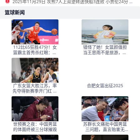
2025年11月29日 灰熊7人上双逆转送快船3连败 小贾伦24分 小卡赛季新高39分
篮球新闻
112比65狂胜47分！女
错怪了她！女篮颜值担
篮霸主首秀杀红眼：没
当王思雨不是旅游，而
李梦韩旭还是争冠大热
是在完成令人自豪的重
要使命
广东女篮大胜江苏，率
合肥女篮出征2025
先夺得新赛季开门红 杨
舒予全面发挥引领球队
逆转
世预赛之夜：中国男篮
苏群长文痛批中国男篮
的体面终被三分球摧毁
三问题，直言贻害无
穷，郭导帅位保不住啦