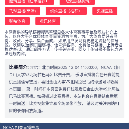
超清直播（红单推荐）
飞速直播(高清)
飞球直播(高清)
蜘蛛直播（推荐）
央视直播
咪咕体育
腾讯体育
本网提供的导航链接搜集整理自各大体育赛事平台及网友补充上
传，以各大平台优质体育赛事资源为主旨，为广大体育爱好者寻
觅、收藏、分享、集合而成， 如果用户发现有更稳定流畅的信号
源，欢迎以(当前页面链接、信号源名称、比赛信号链接、上传者名
称)为格式，通过邮件方式上传相关链接，网友上传链接不得包含违
法违规内容，
比赛简介:
介绍：北京时间2025-12-04 11:00:00，NCAA《旧
金山大学VS北阿拉巴马》比赛开赛， 乐球直播将会在开赛前提
供直播信号链接，喜旧金山大学VS北阿拉巴马的球迷可以收藏
本页面， 第一时间在本页面免费在线观看旧金山大学VS北阿拉
巴马比赛直播。如果错过比赛直播，本站也会在直播结束后第
一时间送上比赛视频集锦和全场录像回放， 请及时关注网站相
应的录像回放频道。
NCAA 相关直播赛事