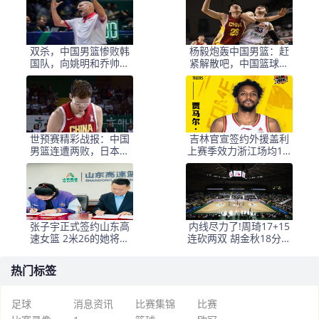
双杀，中国男篮惨败韩
杨毅炮轰中国男篮：赶
国队，向姚明和乔帅道
紧解散吧，中国篮球都
歉，郭士强下课吧
让你们丢进了脸
世预赛精彩战报：中国
吉林官宣签约外援盖利
男篮连遭两败，日本与
上赛季效力浙江场均17.
韩国强势连胜，最新积
5分
分榜揭晓
张子宇正式签约山东高
内线尽力了!周琦17+15
速女篮 2米26的她将出
连砍两双 胡金秋18分展
战WCBA
现机动性
热门标签
足球
消息资讯
比赛集锦
比赛