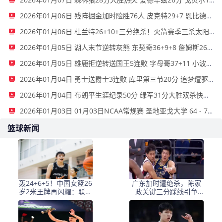
2026年01月07日 森林狼28分大胜热火 爱德华兹26分 戈贝尔13+17 鲍威尔21分
2026年01月06日 残阵掘金加时险胜76人 皮克特29+7 恩比德32+10&关键干扰球
2026年01月06日 杜兰特26+10+三分绝杀！火箭赛季三杀太阳 申京缺阵 布克27分
2026年01月05日 湖人末节逆转灰熊 东契奇36+9+8 詹姆斯26+7+10 拉拉维亚26+5
2026年01月05日 雄鹿拒逆转送国王5连败 字母哥37+11 小波特25+10 威少21+6
2026年01月04日 勇士送爵士3连败 库里第三节20分 追梦遭驱逐 马卡空砍35+6
2026年01月04日 布朗平生涯纪录50分 绿军31分大胜双杀快船终结其6连胜
2026年01月03日 01月03日NCAA常规赛 圣地亚戈大学 64 - 74 旧金山大学 集锦
篮球新闻
轰24+6+5！中国女篮26
广东加时遭绝杀，陈家
岁2米王牌再闪耀：联赛
政关键三分踩线引争
第二，宫鲁鸣召她？
议，胡明轩11中3拖后腿