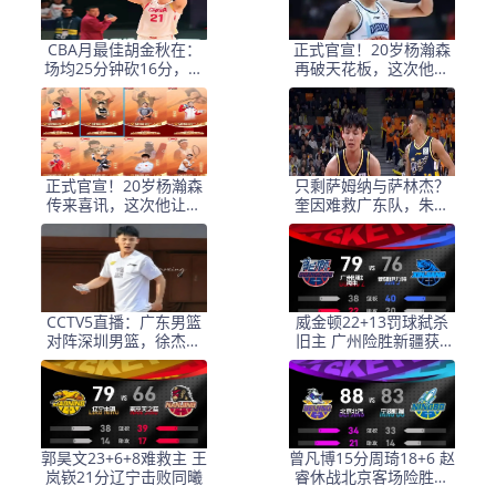
CBA月最佳胡金秋在：
正式官宣！20岁杨瀚森
场均25分钟砍16分，效
再破天花板，这次他让
率值惊人，广厦登榜首
姚明和整个篮坛沉默了
正式官宣！20岁杨瀚森
只剩萨姆纳与萨林杰？
传来喜讯，这次他让姚
奎因难救广东队，朱芳
明和篮坛刮目相看
雨或将继续引援
CCTV5直播：广东男篮
威金顿22+13罚球弑杀
对阵深圳男篮，徐杰与
旧主 广州险胜新疆获3
贺希宁、胡明轩迎战容
连胜
子峰
郭昊文23+6+8难救主 王
曾凡博15分周琦18+6 赵
岚嵚21分辽宁击败同曦
睿休战北京客场险胜宁
波