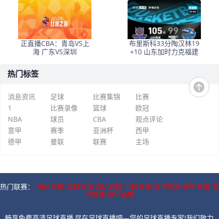
正直播CBA：青岛VS上
布里斯科33分陶汉林19
海 广东VS深圳
+10 山东加时力克福建
热门标签
消息资讯
足球
比赛集锦
比赛
1
比赛录像
篮球
欧冠
NBA
球员
CBA
观点评论
意甲
赛季
亚洲杯
西甲
德甲
曼联
联赛
主场
热门联赛：
NBA直播
英超直播
CBA直播
中超直播
法甲直播
德甲直播
意
甲直播
西甲直播
畅享免费高清足球直播,尽在足球直播吧—您的足球直播专家!我们致力