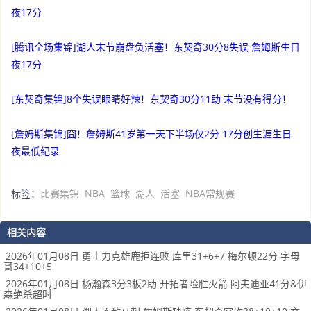
夜17分
[腾讯全场集锦]湖人末节崩盘负活塞！东契奇30分8失误 詹姆斯生日
夜17分
[东契奇集锦]8个失误眼睛好辣！东契奇30分11助 末节没有得分！
[詹姆斯集锦]囧！詹姆斯41岁第一天下半场仅2分 17分创生涯生日
夜最低纪录
标签：
比赛集锦
NBA
篮球
湖人
活塞
NBA常规赛
相关内容
2026年01月08日 勇士力克雄鹿拒连败 库里31+6+7 梅尔顿22分 字母
哥34+10+5
2026年01月08日 杨瀚森3分3板2助 开拓者险胜火箭 阿夫迪亚41分&伊
森绝杀超时