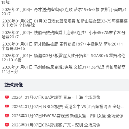
缺战
2026年01月03日 奇才送残阵篮网3连败 萨尔19+6+5帽 贾斯汀·尚帕尼
20+7
2026年01月02日 01月02日澳女篮常规赛 珀斯山猫女篮93-75阿德莱德
闪电女篮 全场集锦
2026年01月02日 快船击败残阵爵士迎来6连胜！小卡45+7&末节20分
哈登20+7
2026年01月01日 奇才险胜雄鹿 麦科勒姆18分+中投绝杀 萨尔20+11
字母哥33+15
2026年01月01日 杨瀚森3分5板雷霆大胜开拓者！SGA30+6 霍姆格伦
12+10+6帽
2026年01月01日 马刺终结尼克斯3连胜 文班31+13&伤退 尚帕尼新高
11记三分
篮球录像
2026年01月07日CBA常规赛 青岛 - 上海 全场录像
2026年01月07日 NBL常规赛 香港金牛 VS 江西鲸裕清酒 全场录像
2026年01月07日NWCBA常规赛 新疆女篮 - 四川女篮 全场录像
2026年01月07日CBA常规赛 广东 - 深圳 全场录像