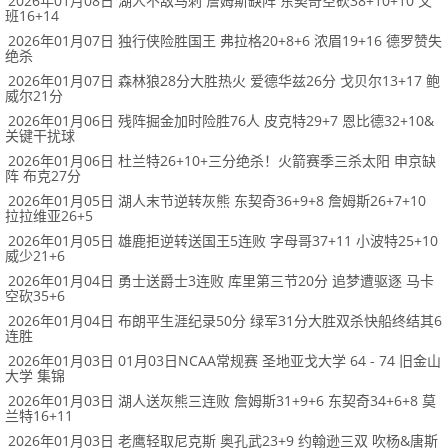
2026年01月08日 湖人不敌马刺 詹姆斯缺阵 东契奇空砍38+10+10 文
班16+14
2026年01月07日 独行侠险胜国王 弗拉格20+8+6 浓眉19+16 德罗赞失
绝杀
2026年01月07日 森林狼28分大胜热火 爱德华兹26分 戈贝尔13+17 鲍
威尔21分
2026年01月06日 残阵掘金加时险胜76人 皮克特29+7 恩比德32+10&
关键干扰球
2026年01月06日 杜兰特26+10+三分绝杀！火箭赛季三杀太阳 申京缺
阵 布克27分
2026年01月05日 湖人末节逆转灰熊 东契奇36+9+8 詹姆斯26+7+10
拉拉维亚26+5
2026年01月05日 雄鹿拒逆转送国王5连败 字母哥37+11 小波特25+10
威少21+6
2026年01月04日 勇士送爵士3连败 库里第三节20分 追梦遭驱逐 马卡
空砍35+6
2026年01月04日 布朗平生涯纪录50分 绿军31分大胜双杀快船终结其6
连胜
2026年01月03日 01月03日NCAA常规赛 圣地亚戈大学 64 - 74 旧金山
大学 集锦
2026年01月03日 湖人送灰熊三连败 詹姆斯31+9+6 东契奇34+6+8 莫
兰特16+11
2026年01月03日 老鹰轻取尼克斯 奥孔武23+9 约翰逊三双 吹杨&唐斯