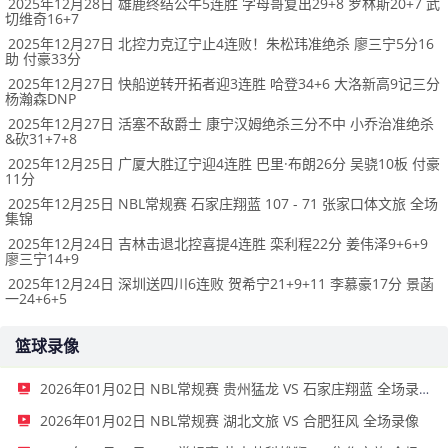
2025年12月28日 雄鹿终结公牛5连胜 字母哥复出29+8 罗林斯20+7 武
切维奇16+7
2025年12月27日 北控力克辽宁止4连败！朱松玮准绝杀 廖三宁5分16
助 付豪33分
2025年12月27日 快船逆转开拓者迎3连胜 哈登34+6 大洛新高9记三分
杨瀚森DNP
2025年12月27日 活塞不敌爵士 康宁汉姆绝杀三分不中 小乔治准绝杀
&砍31+7+8
2025年12月25日 广厦大胜辽宁迎4连胜 巴里·布朗26分 吴骁10板 付豪
11分
2025年12月25日 NBL常规赛 石家庄翔蓝 107 - 71 张家口体文旅 全场
集锦
2025年12月24日 吉林击退北控喜提4连胜 栾利程22分 姜伟泽9+6+9
廖三宁14+9
2025年12月24日 深圳送四川6连败 贺希宁21+9+11 李慕豪17分 景菡
一24+6+5
篮球录像
2026年01月02日 NBL常规赛 贵州猛龙 VS 石家庄翔蓝 全场录像
2026年01月02日 NBL常规赛 湖北文旅 VS 合肥狂风 全场录像