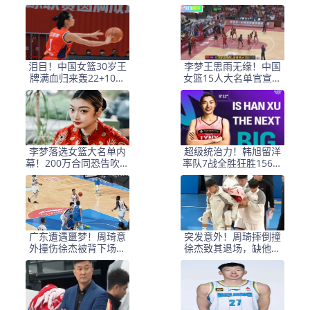
拍板，广东或无缘卫冕
憾曝光，张隆看懂了
泪目！中国女篮30岁王
李梦王思雨无缘！中国
牌满血归来轰22+10：
女篮15人大名单官宣，
宫鲁鸣该重用她？
刘禹彤入选张子宇落选
李梦落选女篮大名单内
超级统治力！韩旭留洋
幕！200万合同恐告吹，
率队7战全胜狂胜156分
她被迫远走土耳其求生
升联赛第二逼近榜首
广东遭遇噩梦！周琦意
突发意外！周琦摔倒撞
外撞伤徐杰被背下场，
徐杰致其退场，缺他广
伤情或致球队进攻陷入
东队后续比赛或添乱
困境