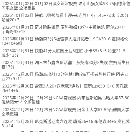
2026年01月02日 01月02日澳女篮常规赛 珀斯山猫女篮93-75阿德莱德
闪电女篮 全场集锦
2026年01月02日 快船击败残阵爵士迎来6连胜！小卡45+7&末节20分
哈登20+7
2026年01月01日 奇才险胜雄鹿 麦科勒姆18分+中投绝杀 萨尔20+11
字母哥33+15
2026年01月01日 杨瀚森3分5板雷霆大胜开拓者！SGA30+6 霍姆格伦
12+10+6帽
2025年12月31日 快船41分大胜国王迎5连胜 小卡33+5+5 哈登21+5
威少12分
2025年12月31日 湖人末节崩盘负活塞！东契奇30分8失误 詹姆斯生日
夜17分
2025年12月30日 杨瀚森出战10分钟献1助攻&开拓者胜独行侠 阿夫迪
亚27+9+11
2025年12月30日 雷霆3人20+送老鹰7连败！亚历山大39+5+6 奥孔武
26+14+6
2025年12月29日 12月29日NCAA常规赛 内布拉斯加奥马哈大学57-80
俄勒冈大学 全场集锦
2025年12月29日 12月29日NCAA常规赛 旧金山大学67-59西雅图大学
全场集锦
2025年12月28日 尼克斯送老鹰六连败 唐斯36+16 布伦森34+5 奥孔武
31+14