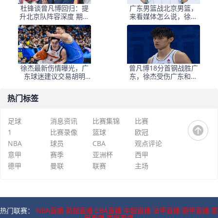
杜锋谈曾凡博回归：提
广东男篮战北京男篮，
升北京队阵容深度 期待
来看媒体怎么说，徐杰
他远离伤病助力国家队
赵睿差距
徐杰最新伤情曝光，广
曾凡博18分首钢战胜广
东球迷建议交易胡明
东，徐杰受伤广东和中
轩，北京报价1米91后
国男篮当头一棒
卫，江苏与爱德华兹解
热门标签
约
足球
消息资讯
比赛集锦
比赛
1
比赛录像
篮球
欧冠
NBA
球员
CBA
观点评论
意甲
赛季
亚洲杯
西甲
德甲
曼联
联赛
主场
热门联赛：
NBA直播
英超直播
CBA直播
中超直播
法甲直播
德甲直播
意
甲直播
西甲直播