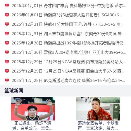
2026年01月01日 奇才险胜雄鹿 麦科勒姆18分+中投绝杀 萨尔20+11 字母哥33+15
2026年01月01日 杨瀚森3分5板雷霆大胜开拓者！SGA30+6 霍姆格伦12+10+6帽
2025年12月31日 快船41分大胜国王迎5连胜 小卡33+5+5 哈登21+5 威少12分
2025年12月31日 湖人末节崩盘负活塞！东契奇30分8失误 詹姆斯生日夜17分
2025年12月30日 杨瀚森出战10分钟献1助攻&开拓者胜独行侠 阿夫迪亚27+9+11
2025年12月30日 雷霆3人20+送老鹰7连败！亚历山大39+5+6 奥孔武26+14+6
2025年12月29日 12月29日NCAA常规赛 内布拉斯加奥马哈大学57-80俄勒冈大学 全场集锦
2025年12月29日 12月29日NCAA常规赛 旧金山大学67-59西雅图大学 全场集锦
2025年12月28日 尼克斯送老鹰六连败 唐斯36+16 布伦森34+5 奥孔武31+14
篮球新闻
正式退出，杨舒予遗
落选女篮名单，李梦发
憾，名单公布，宫鲁鸣
声，官宣决定，最大遗