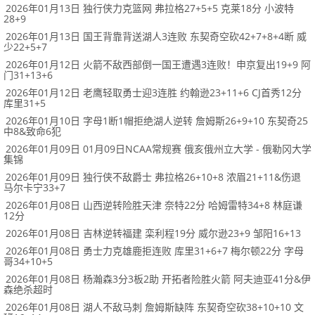
2026年01月13日 独行侠力克篮网 弗拉格27+5+5 克莱18分 小波特
28+9
2026年01月13日 国王背靠背送湖人3连败 东契奇空砍42+7+8+4断 威
少22+5+7
2026年01月12日 火箭不敌西部倒一国王遭遇3连败！申京复出19+9 阿
门31+13+6
2026年01月12日 老鹰轻取勇士迎3连胜 约翰逊23+11+6 CJ首秀12分
库里31+5
2026年01月10日 字母1断1帽拒绝湖人逆转 詹姆斯26+9+10 东契奇25
中8&致命6犯
2026年01月09日 01月09日NCAA常规赛 俄亥俄州立大学 - 俄勒冈大学
集锦
2026年01月09日 独行侠不敌爵士 弗拉格26+10+8 浓眉21+11&伤退
马尔卡宁33+7
2026年01月08日 山西逆转险胜天津 奈特22分 哈姆雷特34+8 林庭谦
12分
2026年01月08日 吉林逆转福建 栾利程19分 威尔逊23+9 邹阳16+13
2026年01月08日 勇士力克雄鹿拒连败 库里31+6+7 梅尔顿22分 字母
哥34+10+5
2026年01月08日 杨瀚森3分3板2助 开拓者险胜火箭 阿夫迪亚41分&伊
森绝杀超时
2026年01月08日 湖人不敌马刺 詹姆斯缺阵 东契奇空砍38+10+10 文