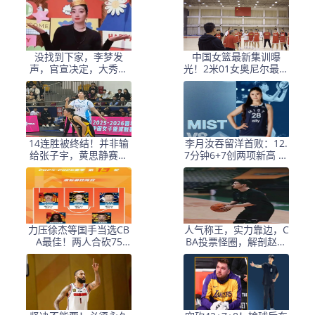
没找到下家，李梦发
中国女篮最新集训曝
声，官宣决定，大秀身
光！2米01女奥尼尔最抢
材变化，张隆计划落空
镜，杨舒予当新核
14连胜被终结！并非输
李月汝吞留洋首败：12.
给张子宇，黄思静赛后
7分钟6+7创两项新高 难
总结
阻3分惜败
力压徐杰等国手当选CB
人气称王，实力靠边，C
A最佳！两人合砍75
BA投票怪圈，解剖赵睿
分，球迷：阻碍中国男
票王背后CBA“算计”
篮