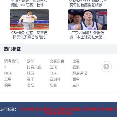
坚决不能要！必须永久
空砍42+7+8！输球后东
踢出CBA联赛！杜锋爱
契奇忙着感谢张镇麟，
将重返广东队失败
社交互动引爆网络！
CBA最新动态：赵睿伤
广东vs同曦！外援低
情恶化无缘首阶段比
迷，本土球员扛大梁，
赛，辽篮惨败后杨鸣帅
胡明轩焦泊乔表现不错
位危机加剧
热门标签
消息资讯
足球
比赛集锦
比赛
1
比赛录像
篮球
欧冠
NBA
球员
CBA
观点评论
意甲
赛季
亚洲杯
西甲
德甲
曼联
联赛
主场
热门联赛：
NBA直播
英超直播
CBA直播
中超直播
法甲直播
德甲直播
意
甲直播
西甲直播