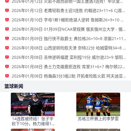
2026年01月12日 火箭不敌西部倒一国王遭遇3连败！申京复出19+9 阿门31+13+6
2026年01月12日 老鹰轻取勇士迎3连胜 约翰逊23+11+6 CJ首秀12分 库里31+5
2026年01月10日 字母1断1帽拒绝湖人逆转 詹姆斯26+9+10 东契奇25中8&致命6犯
2026年01月09日 01月09日NCAA常规赛 俄亥俄州立大学 - 俄勒冈大学 集锦
2026年01月09日 独行侠不敌爵士 弗拉格26+10+8 浓眉21+11&伤退 马尔卡宁33+7
2026年01月08日 山西逆转险胜天津 奈特22分 哈姆雷特34+8 林庭谦12分
2026年01月08日 吉林逆转福建 栾利程19分 威尔逊23+9 邹阳16+13
2026年01月08日 勇士力克雄鹿拒连败 库里31+6+7 梅尔顿22分 字母哥34+10+5
2026年01月08日 杨瀚森3分3板2助 开拓者险胜火箭 阿夫迪亚41分&伊森绝杀超时
篮球新闻
14连胜被终结！张子宇
苏格兰杯赛上的李梦雯
砍下10分，杨力维得15
分，山东女篮击败广东