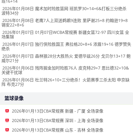
班16+14
2026年01月08日 魔术加时险胜篮网 班凯罗30+14+6&打板三分绝杀
波特34分
2026年01月08日 老鹰7人上双送鹈鹕9连败 里萨谢25+8 约翰逊19+8
锡安22+8+6
2026年01月07日 01月07日WCBA常规赛 新疆女篮72-97 四川女篮 全
场集锦
2026年01月07日 独行侠险胜国王 弗拉格20+8+6 浓眉19+16 德罗赞失
绝杀
2026年01月07日 森林狼28分大胜热火 爱德华兹26分 戈贝尔13+17 鲍
威尔21分
2026年01月06日 残阵掘金加时险胜76人 皮克特29+7 恩比德32+10&
关键干扰球
2026年01月06日 杜兰特26+10+三分绝杀！火箭赛季三杀太阳 申京缺
阵 布克27分
篮球录像
2026年01月13日CBA常规赛 新疆 - 广厦 全场录像
2026年01月13日CBA常规赛 深圳 - 上海 全场录像
2026年01月13日CBA常规赛 山东 - 吉林 全场录像