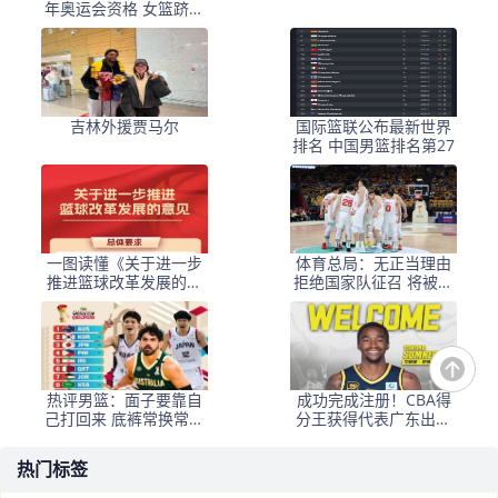
年奥运会资格 女篮跻身
世界一流
吉林外援贾马尔
国际篮联公布最新世界
排名 中国男篮排名第27
一图读懂《关于进一步
体育总局：无正当理由
推进篮球改革发展的意
拒绝国家队征召 将被惩
见》
戒
热评男篮：面子要靠自
成功完成注册！CBA得
己打回来 底裤常换常新
分王获得代表广东出战
谁负责
资格
热门标签