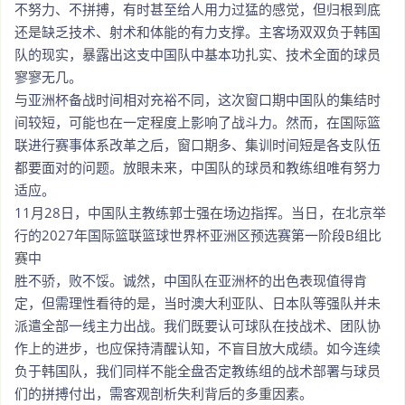
不努力、不拼搏，有时甚至给人用力过猛的感觉，但归根到底
还是缺乏技术、射术和体能的有力支撑。主客场双双负于韩国
队的现实，暴露出这支中国队中基本功扎实、技术全面的球员
寥寥无几。
与亚洲杯备战时间相对充裕不同，这次窗口期中国队的集结时
间较短，可能也在一定程度上影响了战斗力。然而，在国际篮
联进行赛事体系改革之后，窗口期多、集训时间短是各支队伍
都要面对的问题。放眼未来，中国队的球员和教练组唯有努力
适应。
11月28日，中国队主教练郭士强在场边指挥。当日，在北京举
行的2027年国际篮联篮球世界杯亚洲区预选赛第一阶段B组比
赛中
胜不骄，败不馁。诚然，中国队在亚洲杯的出色表现值得肯
定，但需理性看待的是，当时澳大利亚队、日本队等强队并未
派遣全部一线主力出战。我们既要认可球队在技战术、团队协
作上的进步，也应保持清醒认知，不盲目放大成绩。如今连续
负于韩国队，我们同样不能全盘否定教练组的战术部署与球员
们的拼搏付出，需客观剖析失利背后的多重因素。