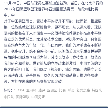
11月28日，中国队球员在赛前加油鼓劲。当日，在北京举行的
2027年国际篮联篮球世界杯亚洲区预选赛第一阶段B组比赛
中，中
对于中国男篮而言，竞技水平的提升不可能一蹴而就，指望更
换一位教练就让球队脱胎换骨，更不现实。从长远来看，球队
复兴的根基在于人才储备——必须持续培养更多能在高水平联
赛立足的优秀球员，尤其是技术全面、对抗能力突出、具备国
际赛场竞争力的年轻一代。与此同时，我们的对手也在不断精
进、稳步提升，绝不会停滞不前。以闯荡美国大学联赛并崭露
头角的韩国球员李贤重为例，其成长轨迹与竞技表现，就值得
我们研究和重视。世界篮坛的竞争越来越激烈，中国男篮的复
兴之路道阻且长，我们既要正视差距、痛定思痛，也需立足长
远深耕青训、完善体系，以久久为功的韧劲稳步推进各项建
设，方能在未来的国际赛场实现突破。
标签：
1
CBA
亚洲杯
述评
亚洲区
比赛
球员
复兴之路
韩国队
中国队
国际篮联
中国男篮