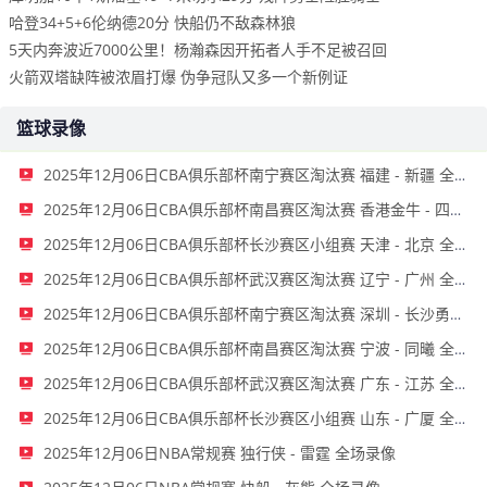
哈登34+5+6伦纳德20分 快船仍不敌森林狼
5天内奔波近7000公里！杨瀚森因开拓者人手不足被召回
火箭双塔缺阵被浓眉打爆 伪争冠队又多一个新例证
篮球录像
2025年12月06日CBA俱乐部杯南宁赛区淘汰赛 福建 - 新疆 全场录像
2025年12月06日CBA俱乐部杯南昌赛区淘汰赛 香港金牛 - 四川 全场录像
2025年12月06日CBA俱乐部杯长沙赛区小组赛 天津 - 北京 全场录像
2025年12月06日CBA俱乐部杯武汉赛区淘汰赛 辽宁 - 广州 全场录像
2025年12月06日CBA俱乐部杯南宁赛区淘汰赛 深圳 - 长沙勇胜 全场录像
2025年12月06日CBA俱乐部杯南昌赛区淘汰赛 宁波 - 同曦 全场录像
2025年12月06日CBA俱乐部杯武汉赛区淘汰赛 广东 - 江苏 全场录像
2025年12月06日CBA俱乐部杯长沙赛区小组赛 山东 - 广厦 全场录像
2025年12月06日NBA常规赛 独行侠 - 雷霆 全场录像