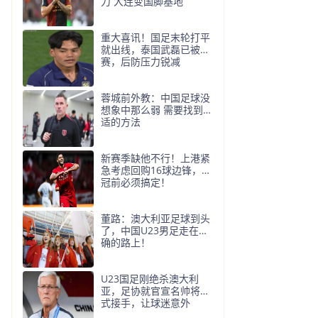
力 大连变国脚基地
重大喜讯！国足末轮打平
就出线，泰国武磊已被停
赛，后防压力锐减
蓉城前外教：中国足球没
想象中那么弱 需要找到合
适的方法
新赛季缺他不行！上港紧
急考虑回购16球边锋，亚
冠前必须搞定！
董路：澳大利亚足球到头
了，中国U23男足走在正
确的路上！
U23国足刚绝杀澳大利
亚，足协就官宣名帅将正
式接手，让球迷意外