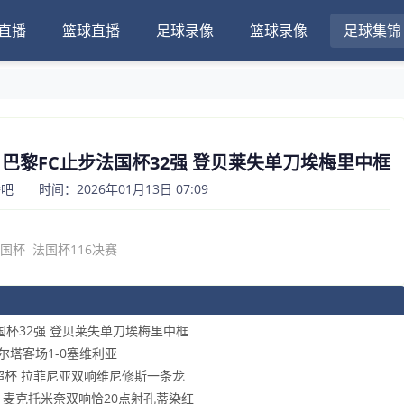
直播
篮球直播
足球录像
篮球录像
足球集锦
0-1巴黎FC止步法国杯32强 登贝莱失单刀埃梅里中框
 时间：2026年01月13日 07:09
国杯
法国杯116决赛
步法国杯32强 登贝莱失单刀埃梅里中框
塞尔塔客场1-0塞维利亚
冕西超杯 拉菲尼亚双响维尼修斯一条龙
勒斯 麦克托米奈双响恰20点射孔蒂染红