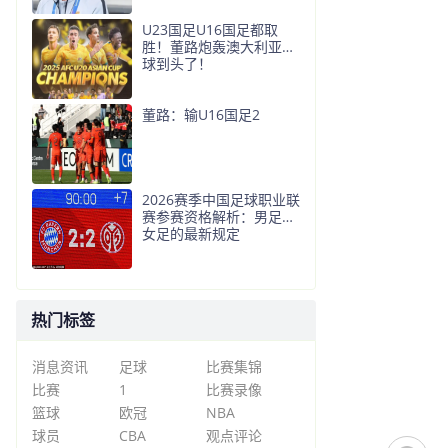
U23国足U16国足都取
胜！董路炮轰澳大利亚足
球到头了！
董路：输U16国足2
2026赛季中国足球职业联
赛参赛资格解析：男足与
女足的最新规定
热门标签
消息资讯
足球
比赛集锦
比赛
1
比赛录像
篮球
欧冠
NBA
球员
CBA
观点评论