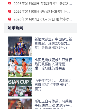
2026年01月08日 英超3连平！曼联2-2伯恩利 舍什科双响海文乌龙 弗莱彻无缘开门红
2026年01月08日 进西超杯决赛！巴萨5-0毕巴 拉菲尼亚2射1传 费尔明巴德吉2传1射
2026年01月07日 01月07日 珀尔塞努斯努桑塔拉 vs 佩尔帕咖 全场集锦战报统计
足球新闻
新恒大诞生？中国足坛新
贵崛起，连买2大强力球
星！身价暴涨超5千万
比国足出线更难？亚洲杯
热门队伍陷入进球荒，最
后一轮取胜仍难突围
历史性胜利后，U23国足
再度挑战“打平就出线”的
魔咒
斯坦丘自带体系，马莱莱
争取进球上双 朱鹏宇争主