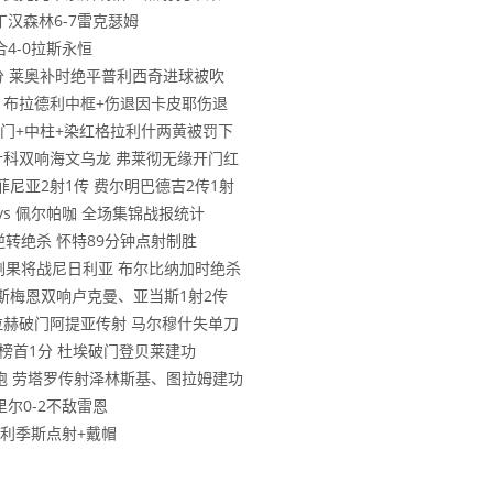
诺丁汉森林6-7雷克瑟姆
合4-0拉斯永恒
首3分 莱奥补时绝平普利西奇进球被吹
物浦 布拉德利中框+伤退因卡皮耶伤退
基恩破门+中柱+染红格拉利什两黄被罚下
 舍什科双响海文乌龙 弗莱彻无缘开门红
拉菲尼亚2射1传 费尔明巴德吉2传1射
 vs 佩尔帕咖 全场集锦战报统计
林逆转绝杀 怀特89分钟点射制胜
民主刚果将战尼日利亚 布尔比纳加时绝杀
 奥斯梅恩双响卢克曼、亚当斯1射2传
 萨拉赫破门阿提亚传射 马尔穆什失单刀
C距榜首1分 杜埃破门登贝莱建功
分领跑 劳塔罗传射泽林斯基、图拉姆建功
里尔0-2不敌雷恩
帕夫利季斯点射+戴帽