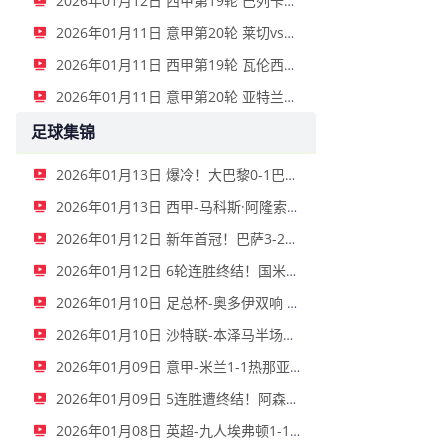
2026年01月12日 西甲第19轮 巴列卡诺vs马洛卡 全场录像
2026年01月11日 意甲第20轮 莱切vs帕尔马 全场录像
2026年01月11日 西甲第19轮 瓦伦西亚vs埃尔切 全场录像
2026年01月11日 意甲第20轮 亚特兰大vs都灵 全场录像
足球集锦
2026年01月13日 爆冷！大巴黎0-1巴黎FC止步法国杯32强 登贝莱失单刀埃梅里中框
2026年01月13日 西甲-马科斯·阿隆索点射制胜 塞尔塔客场1-0塞维利亚
2026年01月12日 新年首冠！巴萨3-2皇马卫冕西超杯 拉菲尼亚双响维尼修斯一条龙
2026年01月12日 6轮连胜终结！国米2-2那不勒斯 麦克托米奈双响恰20点射孔蒂染红
2026年01月10日 足总杯-奥多伊双响 点球大战诺丁汉森林6-7雷克瑟姆
2026年01月10日 沙特联-本泽马半场戴帽 吉达联合4-0拉斯永恒
2026年01月09日 意甲-米兰1-1热那亚落后榜首3分 莱奥补时绝平普利西奇进球被吹
2026年01月09日 5连胜遭终结！阿森纳0-0利物浦 布拉德利中框+伤退因卡皮耶伤退
2026年01月08日 英超-九人埃弗顿1-1狼队 基恩破门+中柱+染红格拉利什两黄被罚下