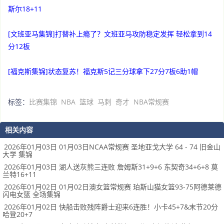
斯尔18+11
[文班亚马集锦]打替补上瘾了？文班亚马攻防稳定发挥 轻松拿到14
分12板
[福克斯集锦]状态复苏！福克斯5记三分球拿下27分7板6助1帽
标签：
比赛集锦
NBA
篮球
马刺
奇才
NBA常规赛
相关内容
2026年01月03日 01月03日NCAA常规赛 圣地亚戈大学 64 - 74 旧金山
大学 集锦
2026年01月03日 湖人送灰熊三连败 詹姆斯31+9+6 东契奇34+6+8 莫
兰特16+11
2026年01月02日 01月02日澳女篮常规赛 珀斯山猫女篮93-75阿德莱德
闪电女篮 全场集锦
2026年01月02日 快船击败残阵爵士迎来6连胜！小卡45+7&末节20分
哈登20+7