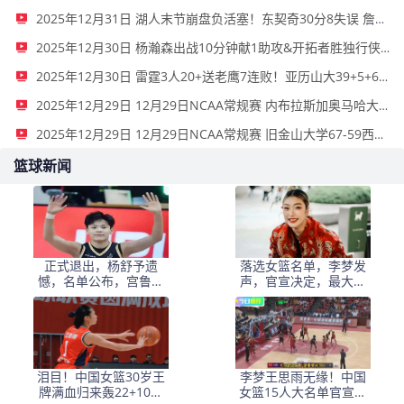
2025年12月31日 湖人末节崩盘负活塞！东契奇30分8失误 詹姆斯生日夜17分
2025年12月30日 杨瀚森出战10分钟献1助攻&开拓者胜独行侠 阿夫迪亚27+9+11
2025年12月30日 雷霆3人20+送老鹰7连败！亚历山大39+5+6 奥孔武26+14+6
2025年12月29日 12月29日NCAA常规赛 内布拉斯加奥马哈大学57-80俄勒冈大学 全场集锦
2025年12月29日 12月29日NCAA常规赛 旧金山大学67-59西雅图大学 全场集锦
篮球新闻
正式退出，杨舒予遗
落选女篮名单，李梦发
憾，名单公布，宫鲁鸣
声，官宣决定，最大遗
拍板，广东或无缘卫冕
憾曝光，张隆看懂了
泪目！中国女篮30岁王
李梦王思雨无缘！中国
牌满血归来轰22+10：
女篮15人大名单官宣，