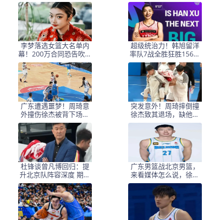
宫鲁鸣该重用她？
刘禹彤入选张子宇落选
李梦落选女篮大名单内
超级统治力！韩旭留洋
幕！200万合同恐告吹，
率队7战全胜狂胜156分
她被迫远走土耳其求生
升联赛第二逼近榜首
广东遭遇噩梦！周琦意
突发意外！周琦摔倒撞
外撞伤徐杰被背下场，
徐杰致其退场，缺他广
伤情或致球队进攻陷入
东队后续比赛或添乱
困境
杜锋谈曾凡博回归：提
广东男篮战北京男篮，
升北京队阵容深度 期待
来看媒体怎么说，徐杰
他远离伤病助力国家队
赵睿差距