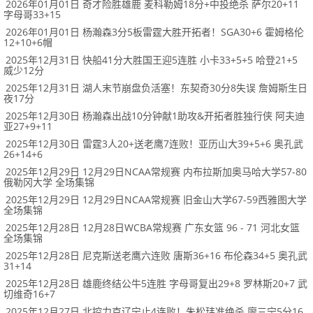
2026年01月01日 奇才险胜雄鹿 麦科勒姆18分+中投绝杀 萨尔20+11
字母哥33+15
2026年01月01日 杨瀚森3分5板雷霆大胜开拓者！SGA30+6 霍姆格伦
12+10+6帽
2025年12月31日 快船41分大胜国王迎5连胜 小卡33+5+5 哈登21+5
威少12分
2025年12月31日 湖人末节崩盘负活塞！东契奇30分8失误 詹姆斯生日
夜17分
2025年12月30日 杨瀚森出战10分钟献1助攻&开拓者胜独行侠 阿夫迪
亚27+9+11
2025年12月30日 雷霆3人20+送老鹰7连败！亚历山大39+5+6 奥孔武
26+14+6
2025年12月29日 12月29日NCAA常规赛 内布拉斯加奥马哈大学57-80
俄勒冈大学 全场集锦
2025年12月29日 12月29日NCAA常规赛 旧金山大学67-59西雅图大学
全场集锦
2025年12月28日 12月28日WCBA常规赛 广东女篮 96 - 71 河北女篮
全场集锦
2025年12月28日 尼克斯送老鹰六连败 唐斯36+16 布伦森34+5 奥孔武
31+14
2025年12月28日 雄鹿终结公牛5连胜 字母哥复出29+8 罗林斯20+7 武
切维奇16+7
2025年12月27日 北控力克辽宁止4连败！朱松玮准绝杀 廖三宁5分16