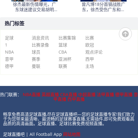
徐杰最新伤情曝光，广
曾凡博18分首钢战胜广
东球迷建议交易胡明
东，徐杰受伤广东和中
轩，北京报价1米91后
国男篮当头一棒
卫，江苏与爱德华兹解
热门标签
约
足球
消息资讯
比赛集锦
比赛
1
比赛录像
篮球
欧冠
NBA
球员
CBA
观点评论
意甲
赛季
亚洲杯
西甲
德甲
曼联
联赛
主场
热门联赛：
NBA直播
英超直播
CBA直播
中超直播
法甲直播
德甲直播
意
甲直播
西甲直播
畅享免费高清足球直播,尽在足球直播吧—您的足球直播专家!我们致力
于为您带来最清晰、最流畅的足球赛事直播,无需插件,即可免费观看高
品质的高清画面。足球直播、足球比赛免费视频直播。
足球直播吧 | All Football App
网站地图