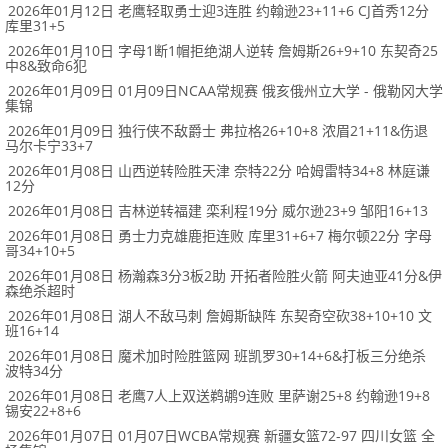
2026年01月12日 老鹰轻取勇士迎3连胜 约翰逊23+11+6 CJ首秀12分
库里31+5
2026年01月10日 字母1断1帽拒绝湖人逆转 詹姆斯26+9+10 东契奇25
中8&致命6犯
2026年01月09日 01月09日NCAA常规赛 俄亥俄州立大学 - 俄勒冈大学
集锦
2026年01月09日 独行侠不敌爵士 弗拉格26+10+8 浓眉21+11&伤退
马尔卡宁33+7
2026年01月08日 山西逆转险胜天津 奈特22分 哈姆雷特34+8 林庭谦
12分
2026年01月08日 吉林逆转福建 栾利程19分 威尔逊23+9 邹阳16+13
2026年01月08日 勇士力克雄鹿拒连败 库里31+6+7 梅尔顿22分 字母
哥34+10+5
2026年01月08日 杨瀚森3分3板2助 开拓者险胜火箭 阿夫迪亚41分&伊
森绝杀超时
2026年01月08日 湖人不敌马刺 詹姆斯缺阵 东契奇空砍38+10+10 文
班16+14
2026年01月08日 魔术加时险胜篮网 班凯罗30+14+6&打板三分绝杀
波特34分
2026年01月08日 老鹰7人上双送鹈鹕9连败 里萨谢25+8 约翰逊19+8
锡安22+8+6
2026年01月07日 01月07日WCBA常规赛 新疆女篮72-97 四川女篮 全