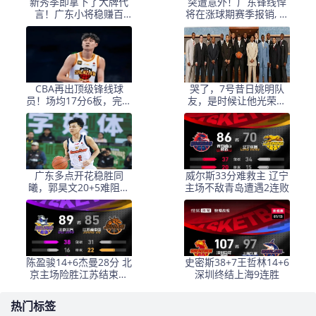
新秀季即拿下了大牌代
突遭意外！广东锋线悍
言！广东小将稳赚百
将在涨球期赛季报销, 杜
万，大功臣非杜锋莫属
锋痛失关键轮换
了
CBA再出顶级锋线球
哭了，7号昔日姚明队
员！场均17分6板，完胜
友，是时候让他光荣退
张镇麟和曾凡博
役了
广东多点开花稳胜同
威尔斯33分难救主 辽宁
曦，郭昊文20+5难阻队
主场不敌青岛遭遇2连败
败，胡明轩状态全面回
暖
陈盈骏14+6杰曼28分 北
史密斯38+7王哲林14+6
京主场险胜江苏结束连
深圳终结上海9连胜
败
热门标签