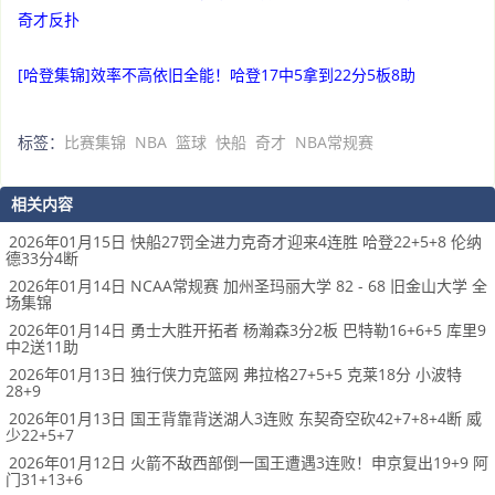
奇才反扑
[哈登集锦]效率不高依旧全能！哈登17中5拿到22分5板8助
标签：
比赛集锦
NBA
篮球
快船
奇才
NBA常规赛
相关内容
2026年01月15日 快船27罚全进力克奇才迎来4连胜 哈登22+5+8 伦纳
德33分4断
2026年01月14日 NCAA常规赛 加州圣玛丽大学 82 - 68 旧金山大学 全
场集锦
2026年01月14日 勇士大胜开拓者 杨瀚森3分2板 巴特勒16+6+5 库里9
中2送11助
2026年01月13日 独行侠力克篮网 弗拉格27+5+5 克莱18分 小波特
28+9
2026年01月13日 国王背靠背送湖人3连败 东契奇空砍42+7+8+4断 威
少22+5+7
2026年01月12日 火箭不敌西部倒一国王遭遇3连败！申京复出19+9 阿
门31+13+6