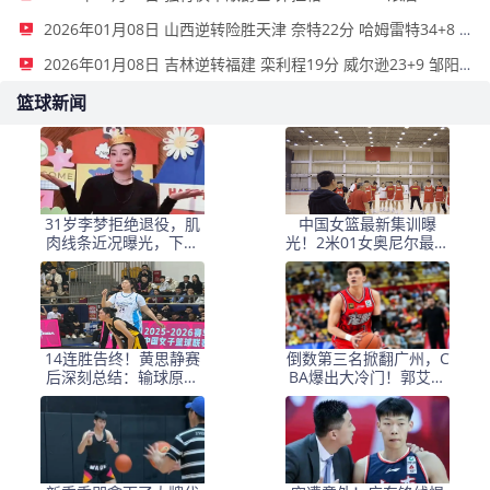
2026年01月08日 山西逆转险胜天津 奈特22分 哈姆雷特34+8 林庭谦12分
2026年01月08日 吉林逆转福建 栾利程19分 威尔逊23+9 邹阳16+13
篮球新闻
31岁李梦拒绝退役，肌
中国女篮最新集训曝
肉线条近况曝光，下一
光！2米01女奥尼尔最抢
站或是土耳其联赛！
镜，杨舒予当新核
14连胜告终！黄思静赛
倒数第三名掀翻广州，C
后深刻总结：输球原因
BA爆出大冷门！郭艾伦
并非张子宇一人
快归队，季后赛之路全
靠他