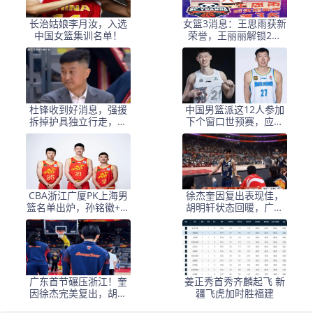
长治姑娘李月汝，入选
女篮3消息：王思雨获新
中国女篮集训名单！
荣誉，王丽丽解锁2成
就，国家队集训增2人
杜锋收到好消息，强援
中国男篮派这12人参加
拆掉护具独立行走，广
下个窗口世预赛，应该
东将迎来4大外援合璧
可以掀翻日本男篮
CBA浙江广厦PK上海男
徐杰奎因复出表现佳，
篮名单出炉，孙铭徽+胡
胡明轩状态回暖，广东
金秋+张镇麟+王哲林等
男篮强压联盟劲旅
出战，央视频直播
广东首节碾压浙江！奎
姜正秀首秀齐麟起飞 新
因徐杰完美复出，胡明
疆飞虎加时胜福建
轩满状态，萨姆纳转型