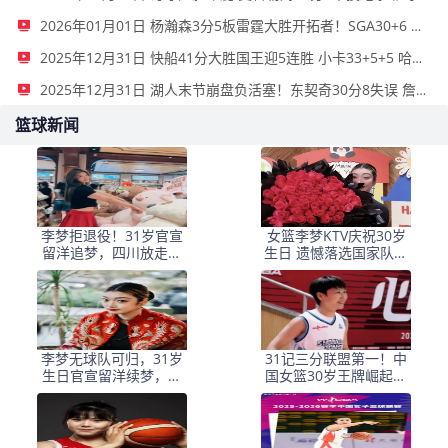
2026年01月01日 杨瀚森3分5板雷霆大胜开拓者！SGA30+6 霍姆格伦12+10+6帽
2025年12月31日 快船41分大胜国王迎5连胜 小卡33+5+5 哈登21+5 威少12分
2025年12月31日 湖人末节崩盘负活塞！东契奇30分8失误 詹姆斯生日夜17分
篮球新闻
李梦拒退役！31岁官宣
女篮李梦KTV庆祝30岁
留洋追梦，四川放走王
生日 遗憾落选国家队集
牌引唏嘘
训 丑闻事件遗憾终身
李梦无球队可归，31岁
31记三分联盟第一！中
生日官宣留洋续梦，体
国女篮30岁王牌崛起：
态依旧曼妙引关注
联手2米26女姚明冲冠