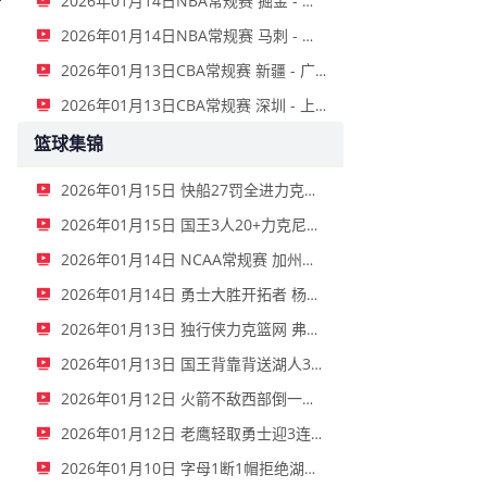
2026年01月14日NBA常规赛 掘金 - 鹈鹕 全场录像
2026年01月14日NBA常规赛 马刺 - 雷霆 全场录像
2026年01月13日CBA常规赛 新疆 - 广厦 全场录像
2026年01月13日CBA常规赛 深圳 - 上海 全场录像
篮球集锦
2026年01月15日 快船27罚全进力克奇才迎来4连胜 哈登22+5+8 伦纳德33分4断
2026年01月15日 国王3人20+力克尼克斯 德罗赞里程碑 威少11助 布伦森伤退
2026年01月14日 NCAA常规赛 加州圣玛丽大学 82 - 68 旧金山大学 全场集锦
2026年01月14日 勇士大胜开拓者 杨瀚森3分2板 巴特勒16+6+5 库里9中2送11助
2026年01月13日 独行侠力克篮网 弗拉格27+5+5 克莱18分 小波特28+9
2026年01月13日 国王背靠背送湖人3连败 东契奇空砍42+7+8+4断 威少22+5+7
2026年01月12日 火箭不敌西部倒一国王遭遇3连败！申京复出19+9 阿门31+13+6
2026年01月12日 老鹰轻取勇士迎3连胜 约翰逊23+11+6 CJ首秀12分 库里31+5
2026年01月10日 字母1断1帽拒绝湖人逆转 詹姆斯26+9+10 东契奇25中8&致命6犯