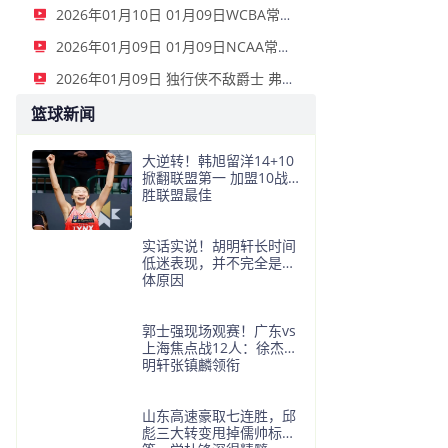
2026年01月10日 01月09日WCBA常规赛 山西女篮 96 - 73 新疆女篮 全场集锦
2026年01月09日 01月09日NCAA常规赛 俄亥俄州立大学 - 俄勒冈大学 集锦
2026年01月09日 独行侠不敌爵士 弗拉格26+10+8 浓眉21+11&伤退 马尔卡宁33+7
篮球新闻
大逆转！韩旭留洋14+10
掀翻联盟第一 加盟10战9
胜联盟最佳
实话实说！胡明轩长时间
低迷表现，并不完全是身
体原因
郭士强现场观赛！广东vs
上海焦点战12人：徐杰胡
明轩张镇麟领衔
山东高速豪取七连胜，邱
彪三大转变甩掉儒帅标