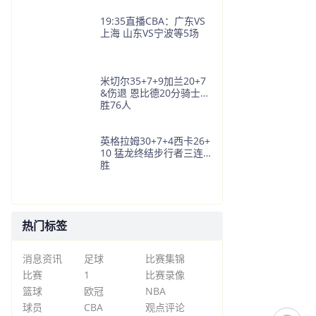
19:35直播CBA：广东VS
上海 山东VS宁波等5场
米切尔35+7+9加兰20+7
&伤退 恩比德20分骑士大
胜76人
英格拉姆30+7+4西卡26+
10 猛龙终结步行者三连
胜
热门标签
消息资讯
足球
比赛集锦
比赛
1
比赛录像
篮球
欧冠
NBA
球员
CBA
观点评论