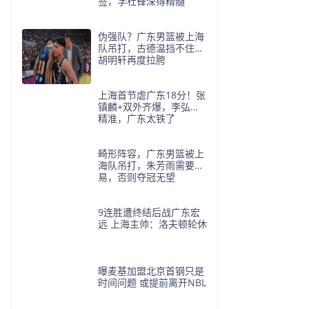
签，学杜锋深得精髓
伪强队？广东男篮被上海
队吊打，古德温挡不住，
胡明轩再度拉胯
上海首节虐广东18分！张
镇麟+双外齐爆，李弘权
精准，广东太铁了
畸形阵容，广东男篮被上
海队吊打，朱芳雨需要交
易，否则夺冠无望
9连胜遭终结后战广东宏
远 上海主帅：洛夫顿轮休
曝麦基加盟北京首钢只是
时间问题 或提前离开NBL