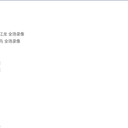
徽皖江龙 全场录像
玄鸟 全场录像
像
像
像