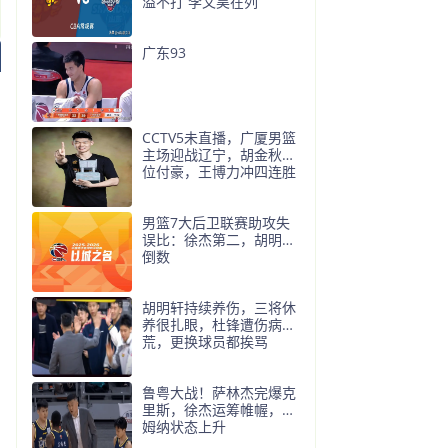
溢不打 李文昊在列
广东93
CCTV5未直播，广厦男篮
主场迎战辽宁，胡金秋对
位付豪，王博力冲四连胜
男篮7大后卫联赛助攻失
误比：徐杰第二，胡明轩
倒数
胡明轩持续养伤，三将休
养很扎眼，杜锋遭伤病
荒，更换球员都挨骂
鲁粤大战！萨林杰完爆克
里斯，徐杰运筹帷幄，萨
姆纳状态上升