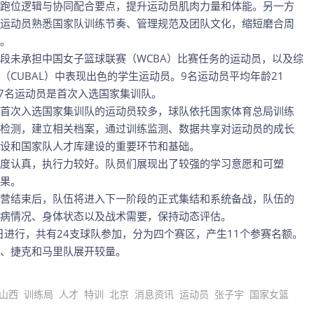
跑位逻辑与协同配合要点，提升运动员肌肉力量和体能。另一方
运动员熟悉国家队训练节奏、管理规范及团队文化，缩短磨合周
。
段未承担中国女子篮球联赛（WCBA）比赛任务的运动员，以及综
CUBAL）中表现出色的学生运动员。9名运动员平均年龄21
中7名运动员是首次入选国家集训队。
首次入选国家集训队的运动员较多，球队依托国家体育总局训练
检测，建立相关档案，通过训练监测、数据共享对运动员的成长
设和国家队人才库建设的重要环节和基础。
度认真，执行力较好。队员们展现出了较强的学习意愿和可塑
果。
营结束后，队伍将进入下一阶段的正式集结和系统备战，队伍的
病情况、身体状态以及战术需要，保持动态评估。
7日进行，共有24支球队参加，分为四个赛区，产生11个参赛名额。
、捷克和马里队展开较量。
山西
训练局
人才
特训
北京
消息资讯
运动员
张子宇
国家女篮