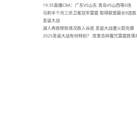
19:35直播CBA：广东VS山东 青岛VS山西等6场
马刺半个月三杀卫冕冠军雷霆 取得联盟最长8连胜
圣诞大战
湖人再吞惨败境况跌入谷底 圣诞大战遭火箭完爆
2025圣诞大战有何特别？ 库里击碎魔咒雷霆跌落