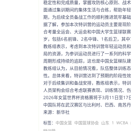
稳定性和完成质量，掌握攻防核心原则、战术
面通过集训期间的集体生活与合练，帮助年轻
期，为后续全员备战工作的顺利推进筑牢基础
据了解，参加本次特训营的运动员主要是现阶
合考量全运会、大运会和中国大学生篮球联赛（
岁，包括6名前锋、2名中锋、1名后卫，其
教练组表示，考虑到本次特训营年轻运动员和
局的资源，为参训运动员进行了一系列的科学
周期形成持续的追踪，这也是中国女篮梯队建
教练组认为，从目前情况看，队伍整体训练态
性。总体来看，特训营达到了预期的阶段性效
对于后续集训和备战安排，教练组表示，特训
人员架构会综合考虑联赛表现、训练情况、伤
2026年女篮世界杯资格赛将于3月11日至1
中国队将在武汉赛区与比利时、巴西、南苏丹
来源：新华社
标签：
中国女篮
中国篮球协会
山东
1
WCBA
特训营