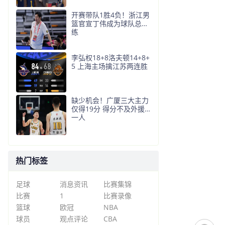
开赛带队1胜4负！浙江男
篮官宣丁伟成为球队总教
练
李弘权18+8洛夫顿14+8+
5 上海主场擒江苏两连胜
缺少机会！广厦三大主力
仅得19分 得分不及外援
一人
热门标签
足球
消息资讯
比赛集锦
比赛
1
比赛录像
篮球
欧冠
NBA
球员
观点评论
CBA