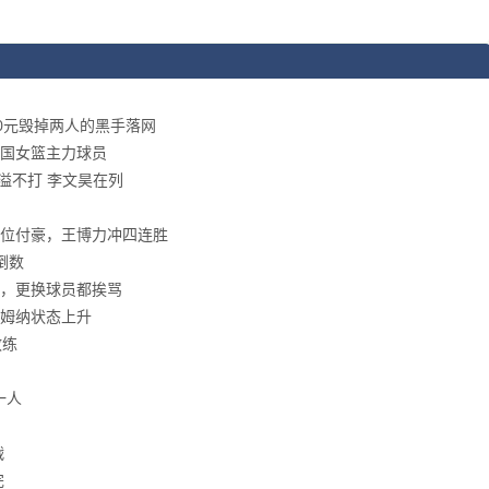
00元毁掉两人的黑手落网
国女篮主力球员
溢不打 李文昊在列
对位付豪，王博力冲四连胜
倒数
，更换球员都挨骂
姆纳状态上升
教练
一人
战
完