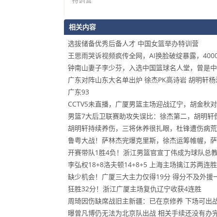
相关内容
选拔储备优秀后备人才 中国女篮举办特训营
王思雨哭诉视频疯传全网，AI换脸破绽暴露，40
钟南山妻子李少芬，入选中国篮球名人堂，曾是中
广东对阵山东大名单出炉 徐杰PK高诗岩 胡明轩杨
广东93
CCTV5未直播，广厦男篮主场迎战辽宁，胡金秋
男篮7大后卫联赛助攻失误比：徐杰第二，胡明轩
胡明轩持续养伤，三将休养很扎眼，杜锋遭伤病荒
鲁粤大战！萨林杰完爆克里斯，徐杰运筹帷幄，萨
开赛带队1胜4负！浙江男篮官宣丁伟成为球队总
李弘权18+8洛夫顿14+8+5 上海主场擒江苏两连胜
缺少机会！广厦三大主力仅得19分 得分不及外援
狂胜32分！浙江广厦主场复仇辽宁收获4连胜
周琦因伤缺席战旧主新疆：已在京修养 下场可出
曝曾凡博仍无法为北京队出战 相关手续还没有办