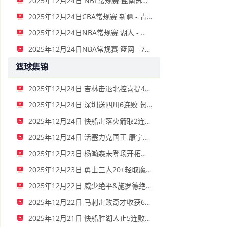
2025年12月24日 NBL常规赛 盐南苏科雄狮 VS 江西鲸裕清酒 全场录像
2025年12月24日CBA常规赛 新疆 - 青岛 全场录像
2025年12月24日NBA常规赛 湖人 - 太阳 全场录像
2025年12月24日NBA常规赛 篮网 - 76人 全场录像
篮球集锦
2025年12月24日 吉林击退北控喜提4连胜 栾利程22分 姜伟泽9+6+9 廖三宁14+9
2025年12月24日 深圳送四川6连败 贺希宁21+9+11 李慕豪17分 景菡一24+6+5
2025年12月24日 快船击落火箭取2连胜 莱昂纳德41+8+5 哈登29+6 杜兰特22+5
2025年12月24日 活塞力克国王 康宁汉姆23+14 威少27+6 德罗赞37+8
2025年12月23日 杨瀚森未登场开拓者逆转失败负活塞 杜伦26+10 康宁汉姆6犯
2025年12月23日 勇士三人20+轻取魔术 库里26+6 巴特勒21分 班凯罗21+12+7
2025年12月22日 威少绝平&施罗德绝杀 倒一国王加时险胜火箭！申京杜兰特空砍
2025年12月22日 马刺击败奇才收获6连胜 文班14+12 福克斯27+7 卡斯尔18+11
2025年12月21日 快船胜湖人止5连败！东契奇祖巴茨伤退 小卡32+12 詹姆斯36分