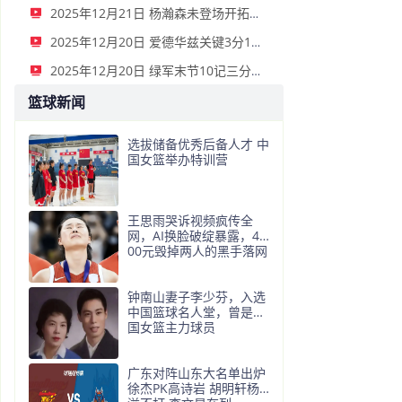
2025年12月21日 杨瀚森未登场开拓者险胜国王 阿夫迪亚24+7+10 威少7+8+7&5断
2025年12月20日 爱德华兹关键3分1板1帽1断 森林狼力克雷霆 亚历山大35+5+7
2025年12月20日 绿军末节10记三分扑灭热火 怀特33+5+6 布朗30+9+7 韦尔24+14
篮球新闻
选拔储备优秀后备人才 中
国女篮举办特训营
王思雨哭诉视频疯传全
网，AI换脸破绽暴露，40
00元毁掉两人的黑手落网
钟南山妻子李少芬，入选
中国篮球名人堂，曾是中
国女篮主力球员
广东对阵山东大名单出炉
徐杰PK高诗岩 胡明轩杨