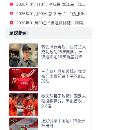
2026年01月10日 沙特联-本泽马半场戴帽 吉达联合4-0拉斯永恒
2026年01月09日 意甲-米兰1-1热那亚落后榜首3分 莱奥补时绝平普利西奇进球被吹
2026年01月09日 5连胜遭终结！阿森纳0-0利物浦 布拉德利中框+伤退因卡皮耶伤退
足球新闻
转会风云再起：亚特兰大
成功截胡25岁国脚，罗马
快速锁定18岁新星前锋
三连宣！成都蓉城正式宣
布：国脚前锋王子铭加盟
球队
零失球且无败绩！国足末
轮拒绝算分，历史首次进
入8强
正好侃球丨国足U23亚洲
杯出线