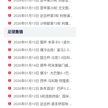
2026年01月13日 意甲第20轮 热那亚vs卡利亚里 全场录像
2026年01月13日 意甲第20轮 尤文图斯vs克雷莫内塞 全场录像
2026年01月13日 足总杯第3轮 利物浦vs巴恩斯利 全场录像
2026年01月13日 沙特联第15轮 利雅得新月vs利雅得胜利 全场录像
足球集锦
2026年01月15日 葡杯-本菲卡0-1波尔图止步八强 贝德纳雷克制胜帕夫利季斯失良机
2026年01月15日 爆冷出局！皇马2-3遭西乙队阿尔瓦塞特补时绝杀 无缘国王杯8强
2026年01月14日 国王杯-马竞1-0拉科鲁尼亚 格列兹曼十分角任意球破门+远射中横梁
2026年01月14日 德甲-阿米里破门威德默建功 美因茨2-1海登海姆
2026年01月13日 爆冷！大巴黎0-1巴黎FC止步法国杯32强 登贝莱失单刀埃梅里中框
2026年01月13日 西甲-马科斯·阿隆索点射制胜 塞尔塔客场1-0塞维利亚
2026年01月12日 新年首冠！巴萨3-2皇马卫冕西超杯 拉菲尼亚双响维尼修斯一条龙
2026年01月12日 6轮连胜终结！国米2-2那不勒斯 麦克托米奈双响恰20点射孔蒂染红
2026年01月10日 足总杯-奥多伊双响 点球大战诺丁汉森林6-7雷克瑟姆