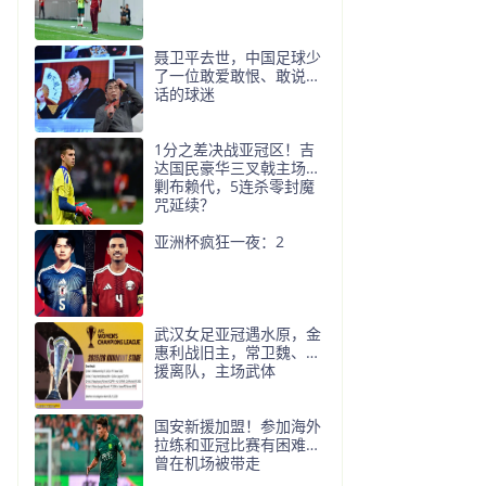
聂卫平去世，中国足球少
了一位敢爱敢恨、敢说真
话的球迷
1分之差决战亚冠区！吉
达国民豪华三叉戟主场围
剿布赖代，5连杀零封魔
咒延续？
亚洲杯疯狂一夜：2
武汉女足亚冠遇水原，金
惠利战旧主，常卫魏、外
援离队，主场武体
国安新援加盟！参加海外
拉练和亚冠比赛有困难，
曾在机场被带走