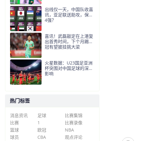
出线仅一天，中国队收喜
讯，亚足联送助攻，保送
4强？
喜讯！武磊敲定在上港复
出首秀时间，下个月踢亚
冠有望披挂挑大梁
火星数据：U23国足亚洲
杯突围对中国足球的深层
影响
热门标签
消息资讯
足球
比赛集锦
比赛
1
比赛录像
篮球
欧冠
NBA
球员
CBA
观点评论