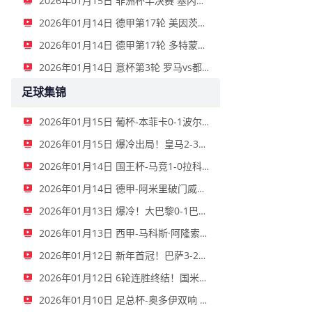
2026年01月15日 非洲杯半决赛 塞内加尔vs埃及 全场录像
2026年01月14日 德甲第17轮 美因茨vs海登海姆 全场录像
2026年01月14日 德甲第17轮 多特蒙德vs不莱梅 全场录像
2026年01月14日 意杯第3轮 罗马vs都灵 全场录像
足球集锦
2026年01月15日 葡杯-本菲卡0-1波尔图止步八强 贝德纳雷克制胜帕夫利季斯失良机
2026年01月15日 爆冷出局！皇马2-3遭西乙队阿尔瓦塞特补时绝杀 无缘国王杯8强
2026年01月14日 国王杯-马竞1-0拉科鲁尼亚 格列兹曼十分角任意球破门+远射中横梁
2026年01月14日 德甲-阿米里破门威德默建功 美因茨2-1海登海姆
2026年01月13日 爆冷！大巴黎0-1巴黎FC止步法国杯32强 登贝莱失单刀埃梅里中框
2026年01月13日 西甲-马科斯·阿隆索点射制胜 塞尔塔客场1-0塞维利亚
2026年01月12日 新年首冠！巴萨3-2皇马卫冕西超杯 拉菲尼亚双响维尼修斯一条龙
2026年01月12日 6轮连胜终结！国米2-2那不勒斯 麦克托米奈双响恰20点射孔蒂染红
2026年01月10日 足总杯-奥多伊双响 点球大战诺丁汉森林6-7雷克瑟姆