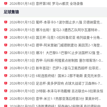
2026年01月14日 意杯第3轮 罗马vs都灵 全场录像
足球集锦
2026年01月15日 葡杯-本菲卡0-1波尔图止步八强 贝德纳雷克制胜帕夫利季斯失良机
2026年01月15日 爆冷出局！皇马2-3遭西乙队阿尔瓦塞特补时绝杀 无缘国王杯8强
2026年01月14日 国王杯-马竞1-0拉科鲁尼亚 格列兹曼十分角任意球破门+远射中横梁
2026年01月14日 德甲-阿米里破门威德默建功 美因茨2-1海登海姆
2026年01月13日 爆冷！大巴黎0-1巴黎FC止步法国杯32强 登贝莱失单刀埃梅里中框
2026年01月13日 西甲-马科斯·阿隆索点射制胜 塞尔塔客场1-0塞维利亚
2026年01月12日 新年首冠！巴萨3-2皇马卫冕西超杯 拉菲尼亚双响维尼修斯一条龙
2026年01月12日 6轮连胜终结！国米2-2那不勒斯 麦克托米奈双响恰20点射孔蒂染红
2026年01月10日 足总杯-奥多伊双响 点球大战诺丁汉森林6-7雷克瑟姆
2026年01月10日 沙特联-本泽马半场戴帽 吉达联合4-0拉斯永恒
2026年01月09日 意甲-米兰1-1热那亚落后榜首3分 莱奥补时绝平普利西奇进球被吹
2026年01月09日 5连胜遭终结！阿森纳0-0利物浦 布拉德利中框+伤退因卡皮耶伤退