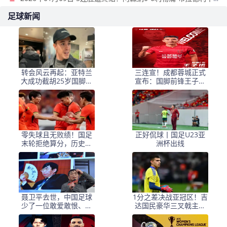
足球新闻
转会风云再起：亚特兰
三连宣！成都蓉城正式
大成功截胡25岁国脚，
宣布：国脚前锋王子铭
罗马快速锁定18岁新星
加盟球队
前锋
零失球且无败绩！国足
正好侃球丨国足U23亚
末轮拒绝算分，历史首
洲杯出线
次进入8强
聂卫平去世，中国足球
1分之差决战亚冠区！吉
少了一位敢爱敢恨、敢
达国民豪华三叉戟主场
说真话的球迷
围剿布赖代，5连杀零封
魔咒延续？