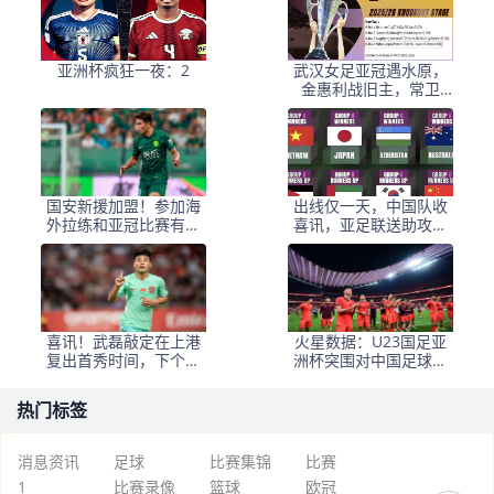
亚洲杯疯狂一夜：2
武汉女足亚冠遇水原，
金惠利战旧主，常卫
魏、外援离队，主场武
体
国安新援加盟！参加海
出线仅一天，中国队收
外拉练和亚冠比赛有困
喜讯，亚足联送助攻，
难，曾在机场被带走
保送4强？
喜讯！武磊敲定在上港
火星数据：U23国足亚
复出首秀时间，下个月
洲杯突围对中国足球的
踢亚冠有望披挂挑大梁
深层影响
热门标签
消息资讯
足球
比赛集锦
比赛
1
比赛录像
篮球
欧冠