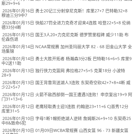
斯29+9+6
2026年01月16日 勇士20记三分射穿尼克斯！库里27+7 巴特勒32+8
穆迪三分9中7
2026年01月15日 快船27罚全进力克奇才迎来4连胜 哈登22+5+8 伦纳
德33分4断
2026年01月15日 国王3人20+力克尼克斯 德罗赞里程碑 威少11助 布
伦森伤退
2026年01月14日 NCAA常规赛 加州圣玛丽大学 82 - 68 旧金山大学 全
场集锦
2026年01月14日 勇士大胜开拓者 杨瀚森3分2板 巴特勒16+6+5 库里9
中2送11助
2026年01月13日 独行侠力克篮网 弗拉格27+5+5 克莱18分 小波特
28+9
2026年01月13日 国王背靠背送湖人3连败 东契奇空砍42+7+8+4断 威
少22+5+7
2026年01月12日 火箭不敌西部倒一国王遭遇3连败！申京复出19+9 阿
门31+13+6
2026年01月12日 老鹰轻取勇士迎3连胜 约翰逊23+11+6 CJ首秀12分
库里31+5
2026年01月10日 字母1断1帽拒绝湖人逆转 詹姆斯26+9+10 东契奇25
中8&致命6犯
2026年01月10日 01月09日WCBA常规赛 山西女篮 96 - 73 新疆女篮