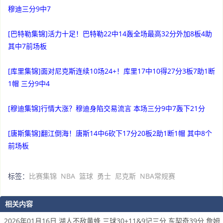
穆迪三分9中7
[巴特勒集锦]活力十足！巴特勒22中14轰全场最高32分外加8板4助
其中7前场板
[库里集锦]面对尼克斯连续10场24+！库里17中10得27分3板7助1断
1帽 三分9中4
[穆迪集锦]行情大涨？穆迪身陷交易流言 本场三分9中7轰下21分
[唐斯集锦]翻江倒海！唐斯14中6砍下17分20板2助1断1帽 其中8个
前场板
标签：
比赛集锦
NBA
篮球
勇士
尼克斯
NBA常规赛
相关内容
2026年01月16日 湖人不敌黄蜂 三球30+11&9记三分 东契奇39分 詹姆