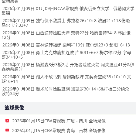
全场集锦
2026年01月09日 01月09日NCAA常规赛 俄亥俄州立大学 - 俄勒冈大学
集锦
2026年01月09日 独行侠不敌爵士 弗拉格26+10+8 浓眉21+11&伤退
马尔卡宁33+7
2026年01月08日 山西逆转险胜天津 奈特22分 哈姆雷特34+8 林庭谦
12分
2026年01月08日 吉林逆转福建 栾利程19分 威尔逊23+9 邹阳16+13
2026年01月08日 勇士力克雄鹿拒连败 库里31+6+7 梅尔顿22分 字母
哥34+10+5
2026年01月08日 杨瀚森3分3板2助 开拓者险胜火箭 阿夫迪亚41分&伊
森绝杀超时
2026年01月08日 湖人不敌马刺 詹姆斯缺阵 东契奇空砍38+10+10 文
班16+14
2026年01月08日 魔术加时险胜篮网 班凯罗30+14+6&打板三分绝杀
波特34分
篮球录像
2026年01月15日CBA常规赛 广厦 - 四川 全场录像
2026年01月15日CBA常规赛 青岛 - 吉林 全场录像