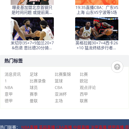
曝麦基加盟北京首钢只
19:35直播CBA：广东VS
是时间问题 或提前离开
上海 山东VS宁波等5场
NBL
米切尔35+7+9加兰20+7
英格拉姆30+7+4西卡26
&伤退 恩比德20分骑士
+10 猛龙终结步行者三
大胜76人
连胜
热门标签
消息资讯
足球
比赛集锦
比赛
1
比赛录像
篮球
欧冠
NBA
球员
CBA
观点评论
意甲
赛季
亚洲杯
西甲
德甲
曼联
主场
联赛
热门联赛：
NBA直播
英超直播
CBA直播
中超直播
法甲直播
德甲直播
意