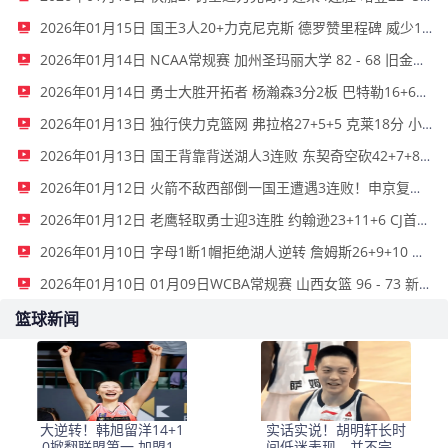
2026年01月15日 国王3人20+力克尼克斯 德罗赞里程碑 威少11助 布伦森伤退
2026年01月14日 NCAA常规赛 加州圣玛丽大学 82 - 68 旧金山大学 全场集锦
2026年01月14日 勇士大胜开拓者 杨瀚森3分2板 巴特勒16+6+5 库里9中2送11助
2026年01月13日 独行侠力克篮网 弗拉格27+5+5 克莱18分 小波特28+9
2026年01月13日 国王背靠背送湖人3连败 东契奇空砍42+7+8+4断 威少22+5+7
2026年01月12日 火箭不敌西部倒一国王遭遇3连败！申京复出19+9 阿门31+13+6
2026年01月12日 老鹰轻取勇士迎3连胜 约翰逊23+11+6 CJ首秀12分 库里31+5
2026年01月10日 字母1断1帽拒绝湖人逆转 詹姆斯26+9+10 东契奇25中8&致命6犯
2026年01月10日 01月09日WCBA常规赛 山西女篮 96 - 73 新疆女篮 全场集锦
篮球新闻
大逆转！韩旭留洋14+1
实话实说！胡明轩长时
0掀翻联盟第一 加盟10
间低迷表现，并不完全