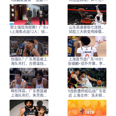
战9胜联盟最佳
是身体原因
郭士强现场观赛！广东v
山东高速豪取七连胜，
s上海焦点战12人：徐杰
邱彪三大转变甩掉儒帅
胡明轩张镇麟领衔
标签，学杜锋深得精髓
伪强队？广东男篮被上
上海首节虐广东18分！
海队吊打，古德温挡不
张镇麟+双外齐爆，李弘
住，胡明轩再度拉胯
权精准，广东太铁了
畸形阵容，广东男篮被
9连胜遭终结后战广东宏
上海队吊打，朱芳雨需
远 上海主帅：洛夫顿轮
要交易，否则夺冠无望
休