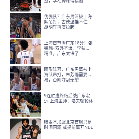
签，学杜锋深得精髓
伪强队？广东男篮被上海
队吊打，古德温挡不住，
胡明轩再度拉胯
上海首节虐广东18分！张
镇麟+双外齐爆，李弘权
精准，广东太铁了
畸形阵容，广东男篮被上
海队吊打，朱芳雨需要交
易，否则夺冠无望
9连胜遭终结后战广东宏
远 上海主帅：洛夫顿轮休
曝麦基加盟北京首钢只是
时间问题 或提前离开NBL