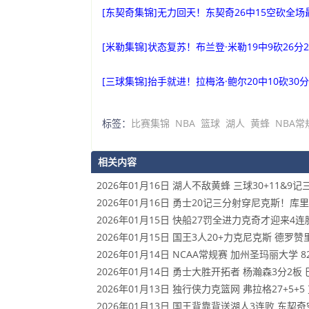
[东契奇集锦]无力回天！东契奇26中15空砍全场最
[米勒集锦]状态复苏！布兰登·米勒19中9砍26分2
[三球集锦]抬手就进！拉梅洛·鲍尔20中10砍30
标签：
比赛集锦
NBA
篮球
湖人
黄蜂
NBA常
相关内容
2026年01月16日 湖人不敌黄蜂 三球30+11&9记
2026年01月16日 勇士20记三分射穿尼克斯！库里2
2026年01月15日 快船27罚全进力克奇才迎来4连胜
2026年01月15日 国王3人20+力克尼克斯 德罗
2026年01月14日 NCAA常规赛 加州圣玛丽大学 8
2026年01月14日 勇士大胜开拓者 杨瀚森3分2板 巴
2026年01月13日 独行侠力克篮网 弗拉格27+5+5
2026年01月13日 国王背靠背送湖人3连败 东契奇空砍