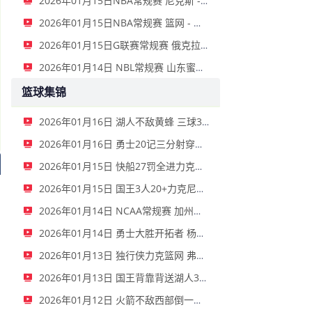
2026年01月15日NBA常规赛 尼克斯 - 国王 全场录像
2026年01月15日NBA常规赛 篮网 - 鹈鹕 全场录像
2026年01月15日G联赛常规赛 俄克拉荷马城蓝 - 撕裂之城混音 全场录像
2026年01月14日 NBL常规赛 山东蜜獾 VS 上海玄鸟 全场录像
篮球集锦
2026年01月16日 湖人不敌黄蜂 三球30+11&9记三分 东契奇39分 詹姆斯29+9+6
2026年01月16日 勇士20记三分射穿尼克斯！库里27+7 巴特勒32+8 穆迪三分9中7
2026年01月15日 快船27罚全进力克奇才迎来4连胜 哈登22+5+8 伦纳德33分4断
2026年01月15日 国王3人20+力克尼克斯 德罗赞里程碑 威少11助 布伦森伤退
2026年01月14日 NCAA常规赛 加州圣玛丽大学 82 - 68 旧金山大学 全场集锦
2026年01月14日 勇士大胜开拓者 杨瀚森3分2板 巴特勒16+6+5 库里9中2送11助
2026年01月13日 独行侠力克篮网 弗拉格27+5+5 克莱18分 小波特28+9
2026年01月13日 国王背靠背送湖人3连败 东契奇空砍42+7+8+4断 威少22+5+7
2026年01月12日 火箭不敌西部倒一国王遭遇3连败！申京复出19+9 阿门31+13+6