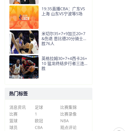
19:35直播CBA：广东VS
上海 山东VS宁波等5场
米切尔35+7+9加兰20+7
&伤退 恩比德20分骑士大
胜76人
英格拉姆30+7+4西卡26+
10 猛龙终结步行者三连
胜
热门标签
消息资讯
足球
比赛集锦
比赛
1
比赛录像
篮球
欧冠
NBA
球员
CBA
观点评论