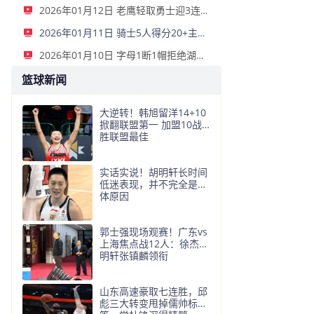
2026年01月12日 老鹰轻取勇士迎3连胜 约翰逊23+11+6 CJ首秀12分 库里31+5
2026年01月11日 骑士5人得分20+主场复仇森林狼 米切尔28+8 爱德华兹25+5
2026年01月10日 字母1断1帽拒绝湖人逆转 詹姆斯26+9+10 东契奇25中8&致命6犯
篮球新闻
大逆转！韩旭留洋14+10
掀翻联盟第一 加盟10战9
胜联盟最佳
实话实说！胡明轩长时间
低迷表现，并不完全是身
体原因
郭士强现场观赛！广东vs
上海焦点战12人：徐杰胡
明轩张镇麟领衔
山东高速豪取七连胜，邱
彪三大转变甩掉儒帅标