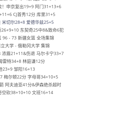
申京复出19+9 阿门31+13+6
1+6 CJ首秀12分 库里31+5
 米切尔28+8 爱德华兹25+5
26+9+10 东契奇25中8&致命6犯
 96 - 73 新疆女篮 全场集锦
州立大学 - 俄勒冈大学 集锦
 浓眉21+11&伤退 马尔卡宁33+7
姆雷特34+8 林庭谦12分
3+9 邹阳16+13
7 梅尔顿22分 字母哥34+10+5
胜火箭 阿夫迪亚41分&伊森绝杀超时
砍38+10+10 文班16+14