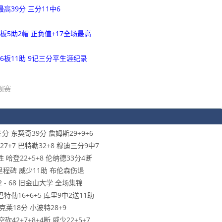
高39分 三分11中6
板5助2帽 正负值+17全场最高
分6板11助 9记三分平生涯纪录
规赛
三分 东契奇39分 詹姆斯29+9+6
7+7 巴特勒32+8 穆迪三分9中7
 哈登22+5+8 伦纳德33分4断
赞里程碑 威少11助 布伦森伤退
2 - 68 旧金山大学 全场集锦
特勒16+6+5 库里9中2送11助
 克莱18分 小波特28+9
42+7+8+4断 威少22+5+7