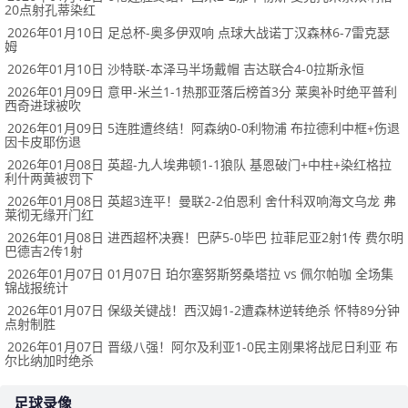
20点射孔蒂染红
2026年01月10日 足总杯-奥多伊双响 点球大战诺丁汉森林6-7雷克瑟
姆
2026年01月10日 沙特联-本泽马半场戴帽 吉达联合4-0拉斯永恒
2026年01月09日 意甲-米兰1-1热那亚落后榜首3分 莱奥补时绝平普利
西奇进球被吹
2026年01月09日 5连胜遭终结！阿森纳0-0利物浦 布拉德利中框+伤退
因卡皮耶伤退
2026年01月08日 英超-九人埃弗顿1-1狼队 基恩破门+中柱+染红格拉
利什两黄被罚下
2026年01月08日 英超3连平！曼联2-2伯恩利 舍什科双响海文乌龙 弗
莱彻无缘开门红
2026年01月08日 进西超杯决赛！巴萨5-0毕巴 拉菲尼亚2射1传 费尔明
巴德吉2传1射
2026年01月07日 01月07日 珀尔塞努斯努桑塔拉 vs 佩尔帕咖 全场集
锦战报统计
2026年01月07日 保级关键战！西汉姆1-2遭森林逆转绝杀 怀特89分钟
点射制胜
2026年01月07日 晋级八强！阿尔及利亚1-0民主刚果将战尼日利亚 布
尔比纳加时绝杀
足球录像