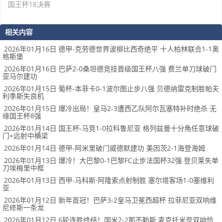
国王杯18决赛
相关内容
2026年01月16日 德甲-克劳德世界波柳比西奇绝平 十人柏林联合1-1奥
格斯堡
2026年01月16日 巴萨2-0桑坦德竞技晋级国王杯八强 费兰单刀球破门
亚马尔建功
2026年01月15日 葡杯-本菲卡0-1波尔图止步八强 贝德纳雷克制胜帕夫
利季斯失良机
2026年01月15日 爆冷出局！皇马2-3遭西乙队阿尔瓦塞特补时绝杀 无
缘国王杯8强
2026年01月14日 国王杯-马竞1-0拉科鲁尼亚 格列兹曼十分角任意球破
门+远射中横梁
2026年01月14日 德甲-阿米里破门威德默建功 美因茨2-1海登海姆
2026年01月13日 爆冷！大巴黎0-1巴黎FC止步法国杯32强 登贝莱失单
刀埃梅里中框
2026年01月13日 西甲-马科斯·阿隆索点射制胜 塞尔塔客场1-0塞维利
亚
2026年01月12日 新年首冠！巴萨3-2皇马卫冕西超杯 拉菲尼亚双响维
尼修斯一条龙
2026年01月12日 6轮连胜终结！国米2-2那不勒斯 麦克托米奈双响恰