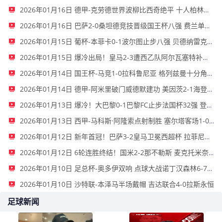
2026年01月16日 德甲-克劳德世界波柳比西奇绝平 十人柏林联合1-1奥格斯堡
2026年01月16日 巴萨2-0桑坦德竞技晋级国王杯八强 费兰单刀球破门亚马尔建功
2026年01月15日 葡杯-本菲卡0-1波尔图止步八强 贝德纳雷克制胜帕夫利季斯失良机
2026年01月15日 爆冷出局！皇马2-3遭西乙队阿尔瓦塞特补时绝杀 无缘国王杯8强
2026年01月14日 国王杯-马竞1-0拉科鲁尼亚 格列兹曼十分角任意球破门+远射中横梁
2026年01月14日 德甲-阿米里破门威德默建功 美因茨2-1海登海姆
2026年01月13日 爆冷！大巴黎0-1巴黎FC止步法国杯32强 登贝莱失单刀埃梅里中框
2026年01月13日 西甲-马科斯·阿隆索点射制胜 塞尔塔客场1-0塞维利亚
2026年01月12日 新年首冠！巴萨3-2皇马卫冕西超杯 拉菲尼亚双响维尼修斯一条龙
2026年01月12日 6轮连胜终结！国米2-2那不勒斯 麦克托米奈双响恰20点射孔蒂染红
2026年01月10日 足总杯-奥多伊双响 点球大战诺丁汉森林6-7雷克瑟姆
2026年01月10日 沙特联-本泽马半场戴帽 吉达联合4-0拉斯永恒
足球新闻