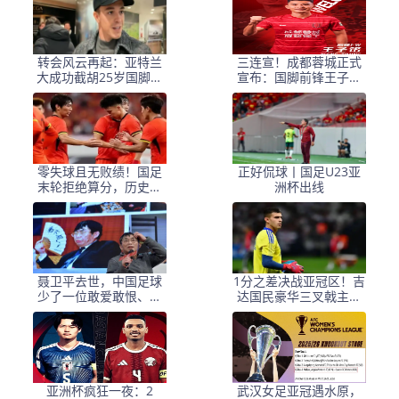
转会风云再起：亚特兰
三连宣！成都蓉城正式
大成功截胡25岁国脚，
宣布：国脚前锋王子铭
罗马快速锁定18岁新星
加盟球队
前锋
零失球且无败绩！国足
正好侃球丨国足U23亚
末轮拒绝算分，历史首
洲杯出线
次进入8强
聂卫平去世，中国足球
1分之差决战亚冠区！吉
少了一位敢爱敢恨、敢
达国民豪华三叉戟主场
说真话的球迷
围剿布赖代，5连杀零封
魔咒延续？
亚洲杯疯狂一夜：2
武汉女足亚冠遇水原，