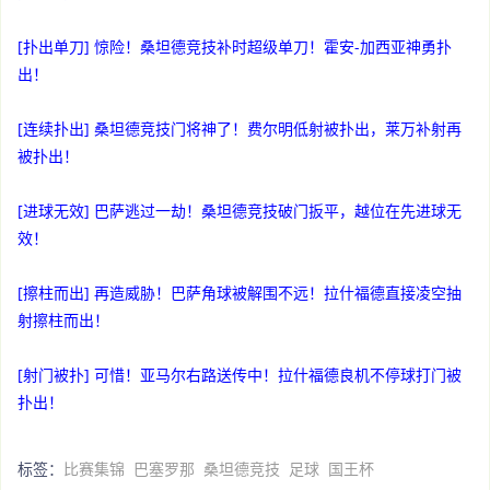
[扑出单刀] 惊险！桑坦德竞技补时超级单刀！霍安-加西亚神勇扑
出！
[连续扑出] 桑坦德竞技门将神了！费尔明低射被扑出，莱万补射再
被扑出！
[进球无效] 巴萨逃过一劫！桑坦德竞技破门扳平，越位在先进球无
效！
[擦柱而出] 再造威胁！巴萨角球被解围不远！拉什福德直接凌空抽
射擦柱而出！
[射门被扑] 可惜！亚马尔右路送传中！拉什福德良机不停球打门被
扑出！
标签：
比赛集锦
巴塞罗那
桑坦德竞技
足球
国王杯