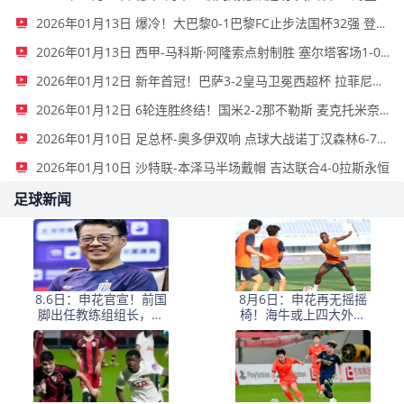
2026年01月13日 爆冷！大巴黎0-1巴黎FC止步法国杯32强 登贝莱失单刀埃梅里中框
2026年01月13日 西甲-马科斯·阿隆索点射制胜 塞尔塔客场1-0塞维利亚
2026年01月12日 新年首冠！巴萨3-2皇马卫冕西超杯 拉菲尼亚双响维尼修斯一条龙
2026年01月12日 6轮连胜终结！国米2-2那不勒斯 麦克托米奈双响恰20点射孔蒂染红
2026年01月10日 足总杯-奥多伊双响 点球大战诺丁汉森林6-7雷克瑟姆
2026年01月10日 沙特联-本泽马半场戴帽 吉达联合4-0拉斯永恒
足球新闻
8.6日：申花官宣！前国
8月6日：申花再无摇摇
脚出任教练组组长，新
椅！海牛或上四大外援
帅四大候选浮出，于汉
摧花前国脚，这套阵容
超救火？
踢中甲都困难