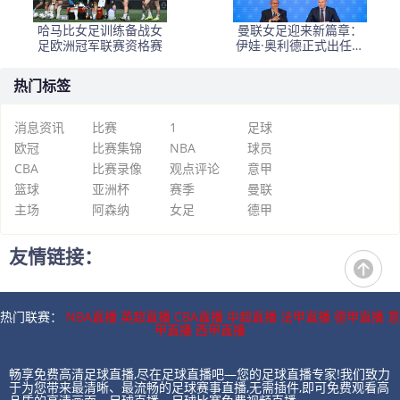
哈马比女足训练备战女
曼联女足迎来新篇章：
足欧洲冠军联赛资格赛
伊娃·奥利德正式出任主
帅，目标2028年
热门标签
消息资讯
比赛
1
足球
欧冠
比赛集锦
NBA
球员
CBA
比赛录像
观点评论
意甲
篮球
亚洲杯
赛季
曼联
主场
阿森纳
女足
德甲
友情链接：
热门联赛：
NBA直播
英超直播
CBA直播
中超直播
法甲直播
德甲直播
意
甲直播
西甲直播
畅享免费高清足球直播,尽在足球直播吧—您的足球直播专家!我们致力
于为您带来最清晰、最流畅的足球赛事直播,无需插件,即可免费观看高