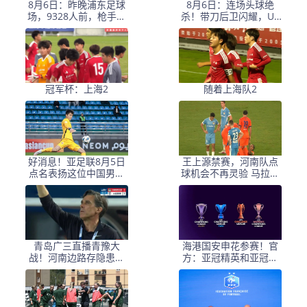
8月6日：昨晚浦东足球
8月6日：连场头球绝
场，9328人前，枪手主
杀！带刀后卫闪耀，U1
帅竟称国足未来是他
7国足1
冠军杯：上海2
随着上海队2
好消息！亚足联8月5日
王上源禁赛，河南队点
点名表扬这位中国男足
球机会不再灵验 马拉尼
新星，引发热议
昂射门不佳 郑智目标亚
冠资格
青岛广三直播青豫大
海港国安申花参赛！官
战！河南边路存隐患，
方：亚冠精英和亚冠二
古斯塔沃等喂饼，西海
抽签仪式8月18日进行
岸剑指亚冠