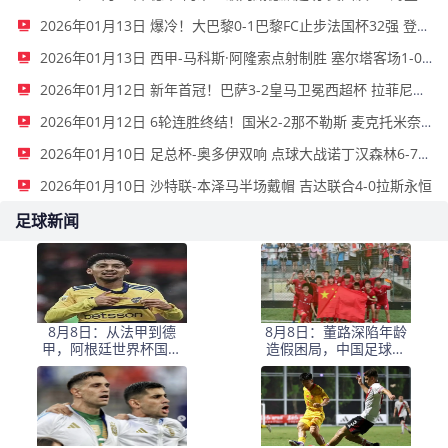
2026年01月13日 爆冷！大巴黎0-1巴黎FC止步法国杯32强 登贝莱失单刀埃梅里中框
2026年01月13日 西甲-马科斯·阿隆索点射制胜 塞尔塔客场1-0塞维利亚
2026年01月12日 新年首冠！巴萨3-2皇马卫冕西超杯 拉菲尼亚双响维尼修斯一条龙
2026年01月12日 6轮连胜终结！国米2-2那不勒斯 麦克托米奈双响恰20点射孔蒂染红
2026年01月10日 足总杯-奥多伊双响 点球大战诺丁汉森林6-7雷克瑟姆
2026年01月10日 沙特联-本泽马半场戴帽 吉达联合4-0拉斯永恒
足球新闻
8月8日：从法甲到德
8月8日：董路深陷年龄
甲，阿根廷世界杯国脚
造假困局，中国足球小
梅迪纳2500万欧转会勒
将信任危机何解？
沃库森