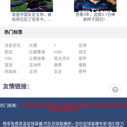
曾是中国女足主帅，嫁
苦等3年，这部9.1分神
给师兄后丁克至今，如
剧终于回归！
今丈夫是上海女足领队
热门标签
消息资讯
比赛
1
足球
欧冠
比赛集锦
NBA
球员
CBA
比赛录像
观点评论
意甲
篮球
亚洲杯
赛季
曼联
阿森纳
主场
女足
德甲
友情链接：
热门联赛：
NBA直播
英超直播
CBA直播
中超直播
法甲直播
德甲直播
意
甲直播
西甲直播
畅享免费高清足球直播,尽在足球直播吧—您的足球直播专家!我们致力