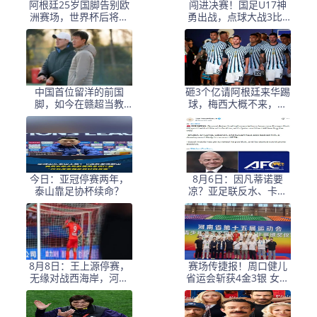
阿根廷25岁国脚告别欧
闯进决赛！国足U17神
洲赛场，世界杯后将重
勇出战，点球大战3比1
返阿超！
淘汰河床，豪取四战不
败！
中国首位留洋的前国
砸3个亿请阿根廷来华踢
脚，如今在赣超当教
球，梅西大概不来，却
练，1.9米儿子也选足球
要国足上去当陪练？
路
今日：亚冠停赛两年，
8月6日：因凡蒂诺要
泰山靠足协杯续命？
凉？亚足联反水、卡塔
尔挺他，世界杯权力游
戏比决赛点球还刺激！
8月8日：王上源停赛，
赛场传捷报！周口健儿
无缘对战西海岸，河南
省运会斩获4金3银 女足
中场失核，郑智率队剑
（甲组）创历史摘银
指亚冠！