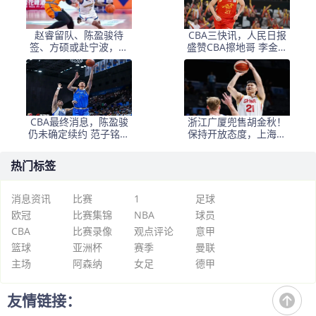
赵睿留队、陈盈骏待
CBA三快讯，人民日报
签、方硕或赴宁波，首
盛赞CBA擦地哥 李金效
钢后场大洗牌！300万冠
回归广厦 胡金秋去留成
军外援能否撑起争冠
谜
梦？
CBA最终消息，陈盈骏
浙江广厦兜售胡金秋！
仍未确定续约 范子铭基
保持开放态度，上海山
本留队 多队争抢胡金秋
西备好资金疯狂抢人
热门标签
消息资讯
比赛
1
足球
欧冠
比赛集锦
NBA
球员
CBA
比赛录像
观点评论
意甲
篮球
亚洲杯
赛季
曼联
主场
阿森纳
女足
德甲
友情链接：