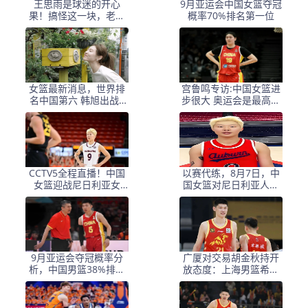
王思雨是球迷的开心
9月亚运会中国女篮夺冠
果！搞怪这一块，老六
概率70%排名第一位
没有输给谁！#百度一夏
燃动赛场#
女篮最新消息，世界排
宫鲁鸣专访:中国女篮进
名中国第六 韩旭出战6
步很大 奥运会是最高目
分2助 张茹社媒晒照！
标 后续对手都是强队
CCTV5全程直播！中国
以赛代练，8月7日，中
女篮迎战尼日利亚女
国女篮对尼日利亚人热
篮，小将邓雨婷的赛场
身赛大概率会输球
表现格外令人期待
9月亚运会夺冠概率分
广厦对交易胡金秋持开
析，中国男篮38%排名
放态度：上海男篮希望
第二位
大；山西男篮全力争
取，葛昭宝为此放弃顶
薪