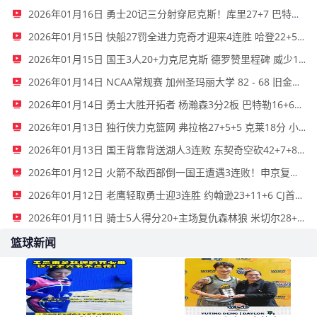
2026年01月16日 勇士20记三分射穿尼克斯！库里27+7 巴特勒32+8 穆迪三分9中7
2026年01月15日 快船27罚全进力克奇才迎来4连胜 哈登22+5+8 伦纳德33分4断
2026年01月15日 国王3人20+力克尼克斯 德罗赞里程碑 威少11助 布伦森伤退
2026年01月14日 NCAA常规赛 加州圣玛丽大学 82 - 68 旧金山大学 全场集锦
2026年01月14日 勇士大胜开拓者 杨瀚森3分2板 巴特勒16+6+5 库里9中2送11助
2026年01月13日 独行侠力克篮网 弗拉格27+5+5 克莱18分 小波特28+9
2026年01月13日 国王背靠背送湖人3连败 东契奇空砍42+7+8+4断 威少22+5+7
2026年01月12日 火箭不敌西部倒一国王遭遇3连败！申京复出19+9 阿门31+13+6
2026年01月12日 老鹰轻取勇士迎3连胜 约翰逊23+11+6 CJ首秀12分 库里31+5
2026年01月11日 骑士5人得分20+主场复仇森林狼 米切尔28+8 爱德华兹25+5
篮球新闻