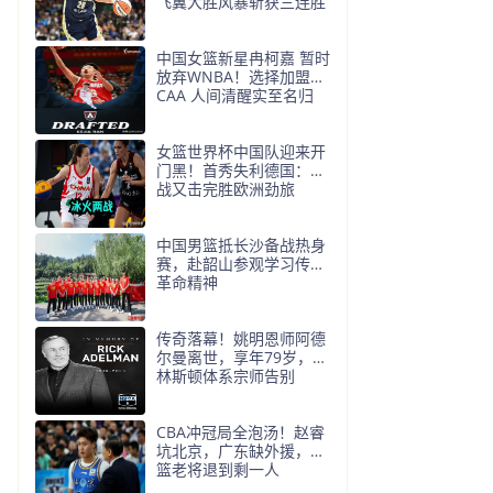
飞翼大胜风暴斩获三连胜
中国女篮新星冉柯嘉 暂时
放弃WNBA！选择加盟N
CAA 人间清醒实至名归
女篮世界杯中国队迎来开
门黑！首秀失利德国：G2
战又击完胜欧洲劲旅
中国男篮抵长沙备战热身
赛，赴韶山参观学习传承
革命精神
传奇落幕！姚明恩师阿德
尔曼离世，享年79岁，普
林斯顿体系宗师告别
CBA冲冠局全泡汤！赵睿
坑北京，广东缺外援，辽
篮老将退到剩一人