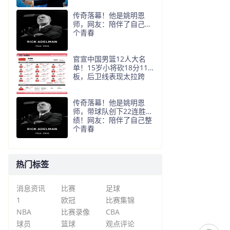
传奇落幕！他是姚明恩
师，网友：陪伴了自己整
个青春
官宣中国男篮12人大名
单！15岁小将砍18分11
板，后卫线表现太拉跨
传奇落幕！他是姚明恩
师，带球队创下22连胜战
绩！网友：陪伴了自己整
个青春
热门标签
消息资讯
比赛
足球
1
欧冠
比赛集锦
NBA
比赛录像
CBA
球员
篮球
观点评论