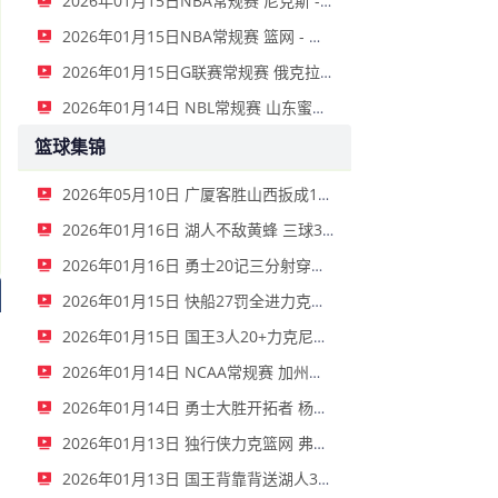
2026年01月15日NBA常规赛 尼克斯 - 国王 全场录像
2026年01月15日NBA常规赛 篮网 - 鹈鹕 全场录像
2026年01月15日G联赛常规赛 俄克拉荷马城蓝 - 撕裂之城混音 全场录像
2026年01月14日 NBL常规赛 山东蜜獾 VS 上海玄鸟 全场录像
篮球集锦
2026年05月10日 广厦客胜山西扳成1-1 胡金秋17+11 迪亚洛关键上篮不中
2026年01月16日 湖人不敌黄蜂 三球30+11&9记三分 东契奇39分 詹姆斯29+9+6
2026年01月16日 勇士20记三分射穿尼克斯！库里27+7 巴特勒32+8 穆迪三分9中7
2026年01月15日 快船27罚全进力克奇才迎来4连胜 哈登22+5+8 伦纳德33分4断
2026年01月15日 国王3人20+力克尼克斯 德罗赞里程碑 威少11助 布伦森伤退
2026年01月14日 NCAA常规赛 加州圣玛丽大学 82 - 68 旧金山大学 全场集锦
2026年01月14日 勇士大胜开拓者 杨瀚森3分2板 巴特勒16+6+5 库里9中2送11助
2026年01月13日 独行侠力克篮网 弗拉格27+5+5 克莱18分 小波特28+9
2026年01月13日 国王背靠背送湖人3连败 东契奇空砍42+7+8+4断 威少22+5+7