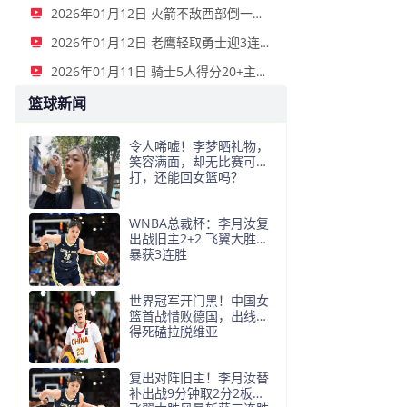
2026年01月12日 火箭不敌西部倒一国王遭遇3连败！申京复出19+9 阿门31+13+6
2026年01月12日 老鹰轻取勇士迎3连胜 约翰逊23+11+6 CJ首秀12分 库里31+5
2026年01月11日 骑士5人得分20+主场复仇森林狼 米切尔28+8 爱德华兹25+5
篮球新闻
令人唏嘘！李梦晒礼物，
笑容满面，却无比赛可
打，还能回女篮吗？
WNBA总裁杯：李月汝复
出战旧主2+2 飞翼大胜风
暴获3连胜
世界冠军开门黑！中国女
篮首战惜败德国，出线还
得死磕拉脱维亚
复出对阵旧主！李月汝替
补出战9分钟取2分2板，