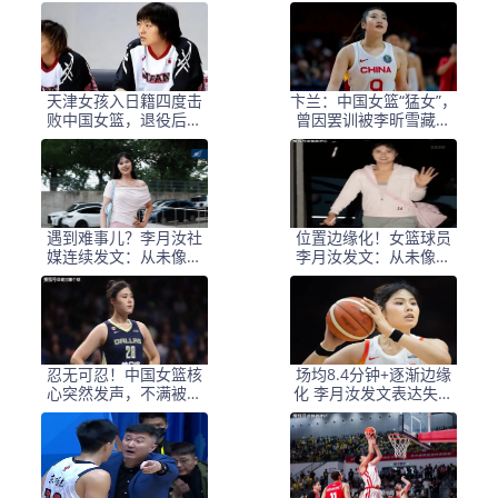
天津女孩入日籍四度击
卞兰：中国女篮“猛女”，
败中国女篮，退役后毅
曾因罢训被李昕雪藏，
然返乡深耕本土青训
二婚生下双胞胎
遇到难事儿？李月汝社
位置边缘化！女篮球员
媒连续发文：从未像此
李月汝发文：从未像此
刻这般失望又无助
刻这般满心失望、束手
无策
忍无可忍！中国女篮核
场均8.4分钟+逐渐边缘
心突然发声，不满被边
化 李月汝发文表达失望
缘化，或寻找新东家
与无助