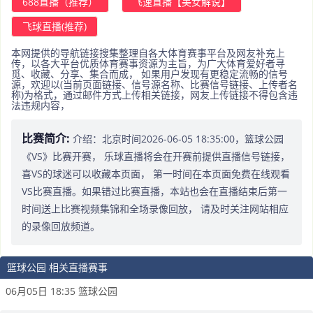
688直播（推荐）
飞速直播【美女解说】
飞球直播(推荐)
本网提供的导航链接搜集整理自各大体育赛事平台及网友补充上
传，以各大平台优质体育赛事资源为主旨，为广大体育爱好者寻
觅、收藏、分享、集合而成， 如果用户发现有更稳定流畅的信号
源，欢迎以(当前页面链接、信号源名称、比赛信号链接、上传者名
称)为格式，通过邮件方式上传相关链接，网友上传链接不得包含违
法违规内容，
比赛简介:
介绍：北京时间2026-06-05 18:35:00，篮球公园
《VS》比赛开赛， 乐球直播将会在开赛前提供直播信号链接，
喜VS的球迷可以收藏本页面， 第一时间在本页面免费在线观看
VS比赛直播。如果错过比赛直播，本站也会在直播结束后第一
时间送上比赛视频集锦和全场录像回放， 请及时关注网站相应
的录像回放频道。
篮球公园 相关直播赛事
06月05日 18:35 篮球公园