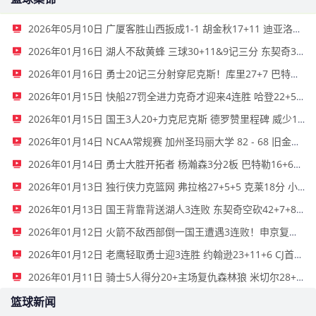
2026年05月10日 广厦客胜山西扳成1-1 胡金秋17+11 迪亚洛关键上篮不中
2026年01月16日 湖人不敌黄蜂 三球30+11&9记三分 东契奇39分 詹姆斯29+9+6
2026年01月16日 勇士20记三分射穿尼克斯！库里27+7 巴特勒32+8 穆迪三分9中7
2026年01月15日 快船27罚全进力克奇才迎来4连胜 哈登22+5+8 伦纳德33分4断
2026年01月15日 国王3人20+力克尼克斯 德罗赞里程碑 威少11助 布伦森伤退
2026年01月14日 NCAA常规赛 加州圣玛丽大学 82 - 68 旧金山大学 全场集锦
2026年01月14日 勇士大胜开拓者 杨瀚森3分2板 巴特勒16+6+5 库里9中2送11助
2026年01月13日 独行侠力克篮网 弗拉格27+5+5 克莱18分 小波特28+9
2026年01月13日 国王背靠背送湖人3连败 东契奇空砍42+7+8+4断 威少22+5+7
2026年01月12日 火箭不敌西部倒一国王遭遇3连败！申京复出19+9 阿门31+13+6
2026年01月12日 老鹰轻取勇士迎3连胜 约翰逊23+11+6 CJ首秀12分 库里31+5
2026年01月11日 骑士5人得分20+主场复仇森林狼 米切尔28+8 爱德华兹25+5
篮球新闻