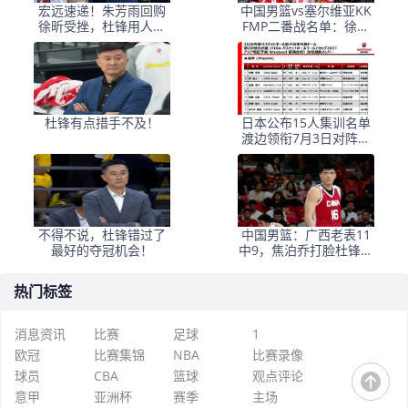
宏远速递！朱芳雨回购
中国男篮vs塞尔维亚KK
徐昕受挫，杜锋用人遭
FMP二番战名单：徐昕
热议，焦泊乔也发声
庞峥麟领衔 杨曦皓在列
杜锋有点措手不及！
日本公布15人集训名单
渡边领衔7月3日对阵中
国男篮
不得不说，杜锋错过了
中国男篮：广西老表11
最好的夺冠机会！
中9，焦泊乔打脸杜锋，
王俊杰低迷
热门标签
消息资讯
比赛
足球
1
欧冠
比赛集锦
NBA
比赛录像
球员
CBA
篮球
观点评论
意甲
亚洲杯
赛季
主场