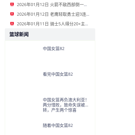
2026年01月12日 火箭不敌西部倒一国王遭遇3连败！申京复出19+9 阿门31+13+6
2026年01月12日 老鹰轻取勇士迎3连胜 约翰逊23+11+6 CJ首秀12分 库里31+5
2026年01月11日 骑士5人得分20+主场复仇森林狼 米切尔28+8 爱德华兹25+5
篮球新闻
中国女篮82
看完中国女篮82
中国女篮再负澳大利亚！
两分惜败，致命失误被逆
转，产生两个惊喜
随着中国女篮82