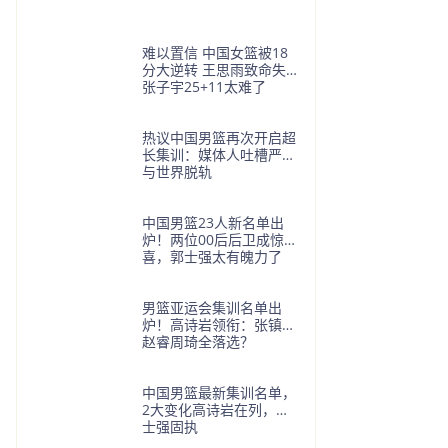
难以置信 中国女篮被18
分大逆转 王思雨致命失误
张子宇25+11太难了
热议中国男篮再次开启超
长集训：媒体人吐槽严重
与世界脱轨
中国男篮23人新名单出
炉！两位00后后卫成惊
喜，郭士强太有魄力了
男篮亚运会集训名单出
炉！高诗岩领衔：张镇麟
赵睿周琦全落选？
中国男篮最新集训名单，
2大变化高诗岩在列，郭
士强固执