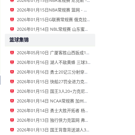
2026年01月15日NBA常规赛 尼克斯 - 国王 全场录像
2026年01月15日NBA常规赛 篮网 - 鹈鹕 全场录像
2026年01月15日G联赛常规赛 俄克拉荷马城蓝 - 撕裂之城混音 全场录像
2026年01月14日 NBL常规赛 山东蜜獾 VS 上海玄鸟 全场录像
篮球集锦
2026年05月10日 广厦客胜山西扳成1-1 胡金秋17+11 迪亚洛关键上篮不中
2026年01月16日 湖人不敌黄蜂 三球30+11&9记三分 东契奇39分 詹姆斯29+9+6
2026年01月16日 勇士20记三分射穿尼克斯！库里27+7 巴特勒32+8 穆迪三分9中7
2026年01月15日 快船27罚全进力克奇才迎来4连胜 哈登22+5+8 伦纳德33分4断
2026年01月15日 国王3人20+力克尼克斯 德罗赞里程碑 威少11助 布伦森伤退
2026年01月14日 NCAA常规赛 加州圣玛丽大学 82 - 68 旧金山大学 全场集锦
2026年01月14日 勇士大胜开拓者 杨瀚森3分2板 巴特勒16+6+5 库里9中2送11助
2026年01月13日 独行侠力克篮网 弗拉格27+5+5 克莱18分 小波特28+9
2026年01月13日 国王背靠背送湖人3连败 东契奇空砍42+7+8+4断 威少22+5+7