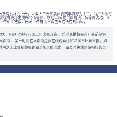
台及网友补充上传，以各大平台优质体育赛事资源为主旨，为广大体育
发现有更稳定流畅的信号源，欢迎以(当前页面链接、信号源名称、比
式上传相关链接，网友上传链接不得包含违法违规内容，
1:00:00，NBA《快船VS国王》比赛开赛， 乐球直播将会在开赛前提供
本页面， 第一时间在本页面免费在线观看快船VS国王比赛直播。如
时间送上比赛视频集锦和全场录像回放， 请及时关注网站相应的录