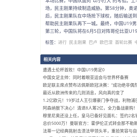
本场比赛，中国队面对“以小打大”的考验。上
场，民主刚果持续制造威胁。第58分钟，奥诺
后，民主刚果队在中场抢下球权，随后输送到
帮助民主刚果队再下一城。最终，中国U19男足
第三轮，中国队将在6月5日对阵哥伦比亚U1
标签：
进行
民主刚果
巴卢
欧巴涅
首轮比赛
相关内容
遭遇土伦杯首败！中国U19男足0
中国女足主帅：同时着眼亚运会与世界杯备赛
欧足联主席点赞布达佩斯欧冠决赛：“成功绝非偶然
最近从欧洲传来的几则消息，风向真的变了
1.2亿欧元！19岁过人王引爆豪门争夺战，利物
阿森纳狠下决心！清退8人筹2亿，全力备战豪购
穆里尼奥还没上任，皇马已备好见面礼：签约2名铁
总价5000万！曼联官方：霍伊伦正式转会那不勒斯
法蒂一记经典挑射击溃法甲领头羊，重拾笑容与自