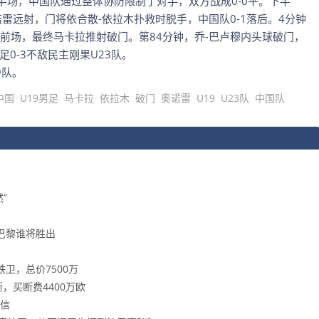
半场，中国队通过整体协防限制了对手，双方战成0-0平。下半
雷远射，门将依合散-依拉木扑救时脱手，中国队0-1落后。4分钟
前场，最终马卡拉推射破门。第84分钟，乔-巴卢穆内头球破门，
0-3不敌民主刚果U23队。
9队。
中国
U19男足
马卡拉
依拉木
破门
奥诺雷
U19
U23队
中国队
”
浦巴黎谁将胜出
！
卫，总价7500万
，买断费4400万欧
信