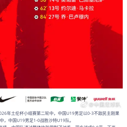
26年土伦杯小组赛第二轮中，中国U19男足以0-3不敌民主刚果
，中国U19男足1-0战胜沙特U19队。