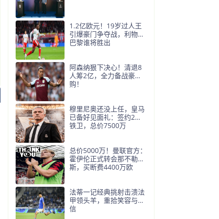
1.2亿欧元！19岁过人王
引爆豪门争夺战，利物浦
巴黎谁将胜出
阿森纳狠下决心！清退8
人筹2亿，全力备战豪
购！
穆里尼奥还没上任，皇马
已备好见面礼：签约2名
铁卫，总价7500万
总价5000万！曼联官方：
霍伊伦正式转会那不勒
斯，买断费4400万欧
法蒂一记经典挑射击溃法
甲领头羊，重拾笑容与自
信