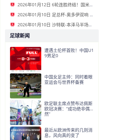
2026年01月12日 6轮连胜终结！国米2-2那不勒斯 麦克托米奈双响恰20点射孔蒂染红
2026年01月10日 足总杯-奥多伊双响 点球大战诺丁汉森林6-7雷克瑟姆
2026年01月10日 沙特联-本泽马半场戴帽 吉达联合4-0拉斯永恒
足球新闻
遭遇土伦杯首败！中国U1
9男足0
中国女足主帅：同时着眼
亚运会与世界杯备赛
欧足联主席点赞布达佩斯
欧冠决赛：“成功绝非偶
然”
最近从欧洲传来的几则消
息，风向真的变了