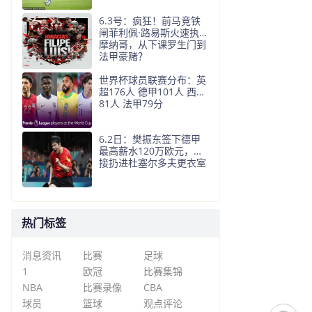
6.3号：疯狂！前马竞铁
闸菲利佩·路易斯火速执掌
摩纳哥，从下课罗生门到
法甲豪赌？
世界杯球员联赛分布：英
超176人 德甲101人 西甲
81人 法甲79分
6.2日：樊振东签下德甲
最高薪水120万欧元，直
接扔进杜塞尔多夫更衣室
热门标签
消息资讯
比赛
足球
1
欧冠
比赛集锦
NBA
比赛录像
CBA
球员
篮球
观点评论