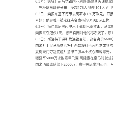
6.3号：疯狂！前马竞铁闸菲利佩·路易斯火速执
世界杯球员联赛分布：英超176人 德甲101人 西甲
6.2日：樊振东签下德甲最高薪水120万欧元，
喜讯！他是唯一被法媒点名表扬的U19国足王牌
6.2号：拜仁慕尼黑闪电出手截胡巴塞罗那，马库
樊振东夺冠仅1天，德甲官网对他的称呼变了，原
6.3日：斯洛特下课引发连锁变动，这名身价66
国米盯上皇马功勋老将！西媒爆料卡瓦哈尔或登陆
复刻豪门夺冠底蕴！意甲三强本土核心阵容曝光，
曝蓝军5000万求购意甲飞翼 阿隆索在皇马时就想
国米飞翼离队留下2000万，意甲黑店坐地起价，