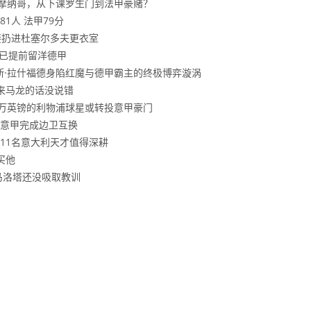
掌摩纳哥，从下课罗生门到法甲豪赌？
81人 法甲79分
直接扔进杜塞尔多夫更衣室
，已提前留洋德甲
斯·拉什福德身陷红魔与德甲霸主的终极博弈漩涡
来马龙的话没说错
00万英镑的利物浦球星或转投意甲豪门
意甲完成边卫互换
11名意大利天才值得深耕
买他
马洛塔还没吸取教训