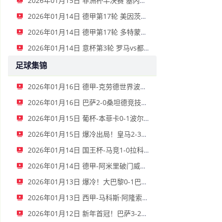
2026年01月15日 非洲杯半决赛 塞内加尔vs埃及 全场录像
2026年01月14日 德甲第17轮 美因茨vs海登海姆 全场录像
2026年01月14日 德甲第17轮 多特蒙德vs不莱梅 全场录像
2026年01月14日 意杯第3轮 罗马vs都灵 全场录像
足球集锦
2026年01月16日 德甲-克劳德世界波柳比西奇绝平 十人柏林联合1-1奥格斯堡
2026年01月16日 巴萨2-0桑坦德竞技晋级国王杯八强 费兰单刀球破门亚马尔建功
2026年01月15日 葡杯-本菲卡0-1波尔图止步八强 贝德纳雷克制胜帕夫利季斯失良机
2026年01月15日 爆冷出局！皇马2-3遭西乙队阿尔瓦塞特补时绝杀 无缘国王杯8强
2026年01月14日 国王杯-马竞1-0拉科鲁尼亚 格列兹曼十分角任意球破门+远射中横梁
2026年01月14日 德甲-阿米里破门威德默建功 美因茨2-1海登海姆
2026年01月13日 爆冷！大巴黎0-1巴黎FC止步法国杯32强 登贝莱失单刀埃梅里中框
2026年01月13日 西甲-马科斯·阿隆索点射制胜 塞尔塔客场1-0塞维利亚
2026年01月12日 新年首冠！巴萨3-2皇马卫冕西超杯 拉菲尼亚双响维尼修斯一条龙