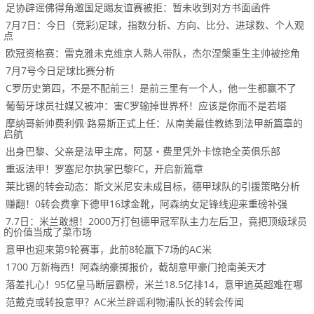
足协辟谣佛得角邀国足踢友谊赛被拒：暂未收到对方书面函件
7月7日：今日（竞彩)足球，指数分析、方向、比分、进球数、个人观
点
欧冠资格赛：雷克雅未克维京人熟人带队，杰尔涅槃重生主帅被挖角
7月7号今日足球比赛分析
C罗历史第四，不是不配前三！是前三里有一个人，他一生都赢不了
葡萄牙球员社媒又被冲：害C罗输掉世界杯！应该是你而不是若塔
摩纳哥新帅费利佩·路易斯正式上任：从南美最佳教练到法甲新篇章的
启航
出身巴黎、父亲是法甲主席，阿瑟・费里凭外卡惊艳全英俱乐部
重返法甲！罗塞尼尔执掌巴黎FC，开启新篇章
莱比锡的转会动态：斯文米尼安未成目标，德甲球队的引援策略分析
赚翻！0转会费拿下德甲16球金靴，阿森纳女足锋线迎来重磅补强
7.7日：米兰敢想！2000万打包德甲冠军队主力左后卫，竟把顶级球员
的价值当成了菜市场
意甲也迎来第9轮赛事，此前8轮赢下7场的AC米
1700 万新梅西！阿森纳豪掷报价，截胡意甲豪门抢南美天才
落差扎心！95亿皇马断层霸榜，米兰18.5亿排14，意甲追英超难在哪
范戴克或转投意甲？AC米兰辟谣利物浦队长的转会传闻