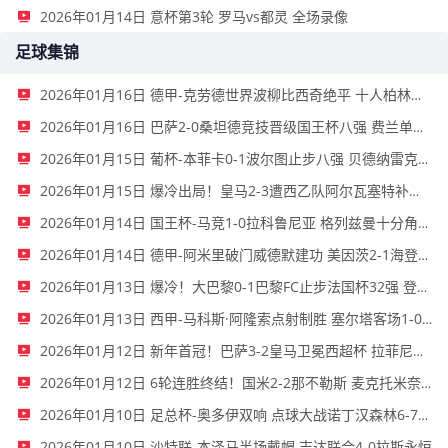
2026年01月14日 意杯第3轮 罗马vs都灵 全场录像
足球集锦
2026年01月16日 德甲-克劳德世界波柳比西奇绝平 十人柏林联合1-1奥格斯堡
2026年01月16日 巴萨2-0桑坦德竞技晋级国王杯八强 费兰单刀球破门亚马尔建功
2026年01月15日 葡杯-本菲卡0-1波尔图止步八强 贝德纳雷克制胜帕夫利季斯失良机
2026年01月15日 爆冷出局！皇马2-3遭西乙队阿尔瓦塞特补时绝杀 无缘国王杯8强
2026年01月14日 国王杯-马竞1-0拉科鲁尼亚 格列兹曼十分角任意球破门+远射中横梁
2026年01月14日 德甲-阿米里破门威德默建功 美因茨2-1海登海姆
2026年01月13日 爆冷！大巴黎0-1巴黎FC止步法国杯32强 登贝莱失单刀埃梅里中框
2026年01月13日 西甲-马科斯·阿隆索点射制胜 塞尔塔客场1-0塞维利亚
2026年01月12日 新年首冠！巴萨3-2皇马卫冕西超杯 拉菲尼亚双响维尼修斯一条龙
2026年01月12日 6轮连胜终结！国米2-2那不勒斯 麦克托米奈双响恰20点射孔蒂染红
2026年01月10日 足总杯-奥多伊双响 点球大战诺丁汉森林6-7雷克瑟姆
2026年01月10日 沙特联-本泽马半场戴帽 吉达联合4-0拉斯永恒