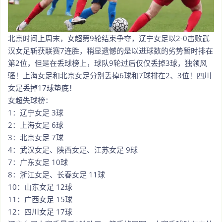
北京时间上周末，女超第9轮结束争夺，辽宁女足以2-0击败武
汉女足斩获联赛7连胜，稍显遗憾的是以进球数的劣势暂时排在
第2位，但是在丢球榜上，球队9轮过后仅仅丢掉3球，独领风
骚！上海女足和北京女足分别丢掉6球和7球排在2、3位！四川
女足丢掉17球垫底！
女超失球榜：
1：辽宁女足 3球
2：上海女足 6球
3：北京女足 7球
4：武汉女足、陕西女足、江苏女足 9球
7：广东女足 10球
8：浙江女足、长春女足 11球
10：山东女足 12球
11：广西女足 15球
12：四川女足 17球