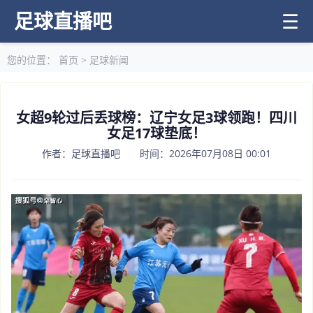
足球直播吧
☰
您的位置：
首页
>
足球新闻
女超9轮过后丢球榜：辽宁女足3球领跑！四川
女足17球垫底！
作者：足球直播吧 时间：2026年07月08日 00:01