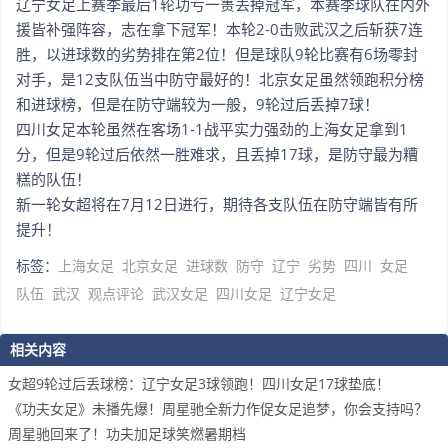
辽宁女足上赛季最后1轮功亏一篑丢掉冠军，本赛季球队在内外
援皆补强阵容，志在拿下冠军！本轮2-0击败武汉之后斩获7连
胜，以进球数的劣势排在第2位！但是球队9轮比赛有6场零封
对手，是12支队伍当中防守最好的！北京女足虽然领跑积分榜
和进球榜，但是在防守端较为一般，9轮过后丢掉7球！
四川女足本轮虽然在客场1-1战平实力强劲的上海女足拿到1
分，但是9轮过后依然一胜难求，且丢掉17球，是防守最为糟
糕的队伍！
新一轮女超将在7月12日进行，期待各支队伍在防守端皆有所
提升！
标签：
上海女足
北京女足
进球数
防守
辽宁
劣势
四川
女足
队伍
武汉
观点评论
武汉女足
四川女足
辽宁女足
相关内容
女超9轮过后丢球榜：辽宁女足3球领跑！四川女足17球垫底！
《功夫女足》未播先爆！周星驰全新力作促女足追梦，你会支持吗？
周星驰回来了！功夫加足球笑燃暑期档