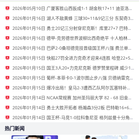
2026年05月10日 广厦客胜山西扳成1-1 胡金秋17+11 迪亚洛关键上篮不中
2026年01月16日 湖人不敌黄蜂 三球30+11&9记三分 东契奇39分 詹姆斯29+9+6
2026年01月16日 勇士20记三分射穿尼克斯！库里27+7 巴特勒32+8 穆迪三分9中7
2026年01月16日 德甲-克劳德世界波柳比西奇绝平 十人柏林联合1-1奥格斯堡
2026年01月16日 巴萨2-0桑坦德竞技晋级国王杯八强 费兰单刀球破门亚马尔建功
2026年01月15日 快船27罚全进力克奇才迎来4连胜 哈登22+5+8 伦纳德33分4断
2026年01月15日 国王3人20+力克尼克斯 德罗赞里程碑 威少11助 布伦森伤退
2026年01月15日 葡杯-本菲卡0-1波尔图止步八强 贝德纳雷克制胜帕夫利季斯失良机
2026年01月15日 爆冷出局！皇马2-3遭西乙队阿尔瓦塞特补时绝杀 无缘国王杯8强
2026年01月14日 NCAA常规赛 加州圣玛丽大学 82 - 68 旧金山大学 全场集锦
2026年01月14日 勇士大胜开拓者 杨瀚森3分2板 巴特勒16+6+5 库里9中2送11助
2026年01月14日 国王杯-马竞1-0拉科鲁尼亚 格列兹曼十分角任意球破门+远射中横梁
热门新闻