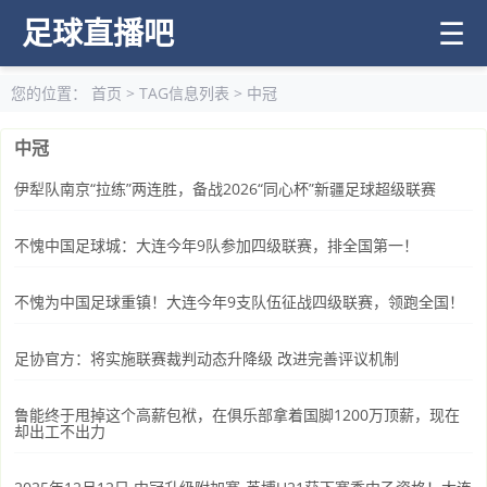
足球直播吧
☰
您的位置：
首页
> TAG信息列表 > 中冠
中冠
伊犁队南京“拉练”两连胜，备战2026“同心杯”新疆足球超级联赛
不愧中国足球城：大连今年9队参加四级联赛，排全国第一！
不愧为中国足球重镇！大连今年9支队伍征战四级联赛，领跑全国！
足协官方：将实施联赛裁判动态升降级 改进完善评议机制
鲁能终于甩掉这个高薪包袱，在俱乐部拿着国脚1200万顶薪，现在
却出工不出力