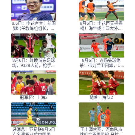
8.6日：申花官宣！前国
8月6日：申花再无摇摇
脚出任教练组组长，新
椅！海牛或上四大外援
帅四大候选浮出，于汉
摧花前国脚，这套阵容
超救火？
踢中甲都困难
8月6日：昨晚浦东足球
8月6日：连场头球绝
场，9328人前，枪手主
杀！带刀后卫闪耀，U1
帅竟称国足未来是他
7国足1
冠军杯：上海2
随着上海队2
好消息！亚足联8月5日
王上源禁赛，河南队点
点名表扬这位中国男足
球机会不再灵验 马拉尼