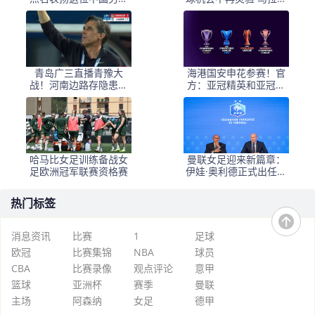
新星，引发热议
昂射门不佳 郑智目标亚
冠资格
青岛广三直播青豫大
海港国安申花参赛！官
战！河南边路存隐患，
方：亚冠精英和亚冠二
古斯塔沃等喂饼，西海
抽签仪式8月18日进行
岸剑指亚冠
哈马比女足训练备战女
曼联女足迎来新篇章：
足欧洲冠军联赛资格赛
伊娃·奥利德正式出任主
帅，目标2028年
热门标签
消息资讯
比赛
1
足球
欧冠
比赛集锦
NBA
球员
CBA
比赛录像
观点评论
意甲
篮球
亚洲杯
赛季
曼联
主场
阿森纳
女足
德甲