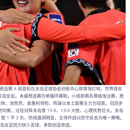
女足东亚杯预选赛 A 组首轮在关岛足球协会训练中心体育场打响，世界排名
8 的关岛女足。本届预选赛为单循环赛制，小组前两名晋级淘汰赛，胜
挂帅，池笑然、金惠利领衔，阵容以本土联赛主力为班底，召回多
，攻防均衡，过往对阵关岛曾 15-0、13-0 大胜，心理优势巨大。关岛
 胜 1 平 3 负，防线漏洞明显，主场作战以防守反击为唯一策略。
岛女足则力拼少丢球、争取创造奇迹。