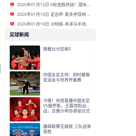
2026年01月12日 6轮连胜终结！国米2-2那不勒斯 麦克托米奈双响恰20点射孔蒂染红
2026年01月10日 足总杯-奥多伊双响 点球大战诺丁汉森林6-7雷克瑟姆
2026年01月10日 沙特联-本泽马半场戴帽 吉达联合4-0拉斯永恒
足球新闻
随着比分定格5
中国女足主帅：同时着眼
亚运会与世界杯备赛
今晚！央视直播中国女足
VS俄罗斯，王霜领衔出
战，古雅沙举办退役仪式
疆超联赛无弱旅 三队迎来
首胜