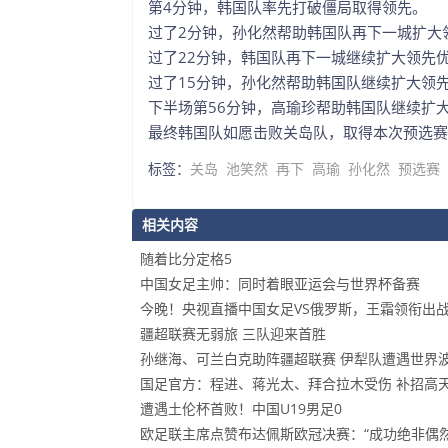
第4分钟，韩国队率先打破僵局取得领先。
过了2分钟，孙化然帮助韩国队再下一城扩大
过了22分钟，韩国队再下一城继续扩大领先
过了15分钟，孙化然帮助韩国队继续扩大领
下半场第56分钟，高瑜珍帮助韩国队继续扩
最终韩国队如愿击败关岛队，取得本次预选赛
标签：
关岛
池笑然
再下
高瑜
孙化然
预选赛
相关内容
随着比分定格5
中国女足主帅：同时着眼亚运会与世界杯备赛
今晚！央视直播中国女足VS俄罗斯，王霜领衔出
疆超联赛无弱旅 三队迎来首胜
孙继海、可兰白克助阵疆超联赛 伊犁队遭遇世界
国足官方：程进、蒋光太、拜合拉木受伤 补招高
遭遇土伦杯首败！中国U19男足0
欧足联主席点赞布达佩斯欧冠决赛：“成功绝非偶然