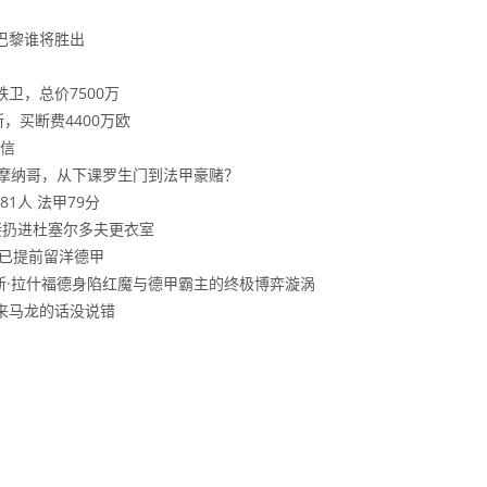
浦巴黎谁将胜出
！
卫，总价7500万
，买断费4400万欧
信
掌摩纳哥，从下课罗生门到法甲豪赌？
81人 法甲79分
直接扔进杜塞尔多夫更衣室
，已提前留洋德甲
斯·拉什福德身陷红魔与德甲霸主的终极博弈漩涡
来马龙的话没说错