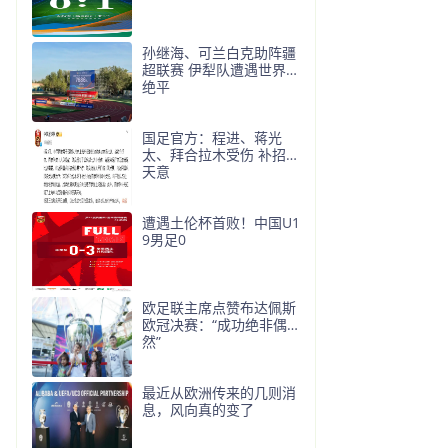
孙继海、可兰白克助阵疆
超联赛 伊犁队遭遇世界波
绝平
国足官方：程进、蒋光
太、拜合拉木受伤 补招高
天意
遭遇土伦杯首败！中国U1
9男足0
欧足联主席点赞布达佩斯
欧冠决赛：“成功绝非偶
然”
最近从欧洲传来的几则消
息，风向真的变了