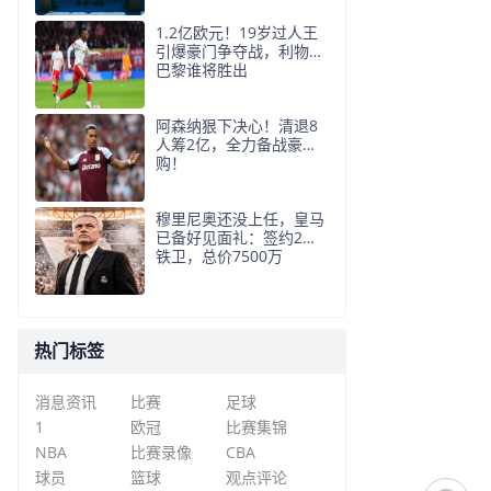
1.2亿欧元！19岁过人王
引爆豪门争夺战，利物浦
巴黎谁将胜出
阿森纳狠下决心！清退8
人筹2亿，全力备战豪
购！
穆里尼奥还没上任，皇马
已备好见面礼：签约2名
铁卫，总价7500万
热门标签
消息资讯
比赛
足球
1
欧冠
比赛集锦
NBA
比赛录像
CBA
球员
篮球
观点评论