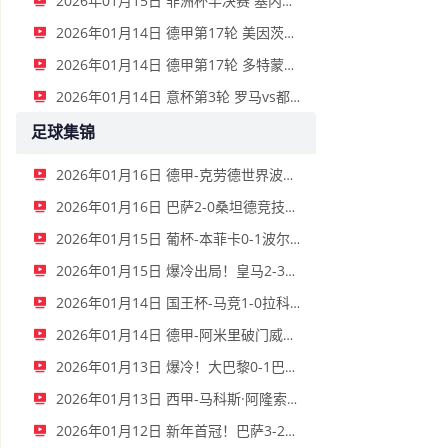
2026年01月15日 非洲杯半决赛 塞内加尔vs埃及 全场录像
2026年01月14日 德甲第17轮 美因茨vs海登海姆 全场录像
2026年01月14日 德甲第17轮 多特蒙德vs不莱梅 全场录像
2026年01月14日 意杯第3轮 罗马vs都灵 全场录像
足球集锦
2026年01月16日 德甲-克劳德世界波柳比西奇绝平 十人柏林联合1-1奥格斯堡
2026年01月16日 巴萨2-0桑坦德竞技晋级国王杯八强 费兰单刀球破门亚马尔建功
2026年01月15日 葡杯-本菲卡0-1波尔图止步八强 贝德纳雷克制胜帕夫利季斯失良机
2026年01月15日 爆冷出局！皇马2-3遭西乙队阿尔瓦塞特补时绝杀 无缘国王杯8强
2026年01月14日 国王杯-马竞1-0拉科鲁尼亚 格列兹曼十分角任意球破门+远射中横梁
2026年01月14日 德甲-阿米里破门威德默建功 美因茨2-1海登海姆
2026年01月13日 爆冷！大巴黎0-1巴黎FC止步法国杯32强 登贝莱失单刀埃梅里中框
2026年01月13日 西甲-马科斯·阿隆索点射制胜 塞尔塔客场1-0塞维利亚
2026年01月12日 新年首冠！巴萨3-2皇马卫冕西超杯 拉菲尼亚双响维尼修斯一条龙