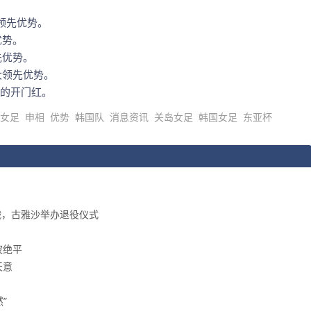
领先优势。
优势。
先优势。
大领先优势。
的开门红。
女足
申相
优势
韩国队
消息资讯
关岛女足
韩国女足
东亚杯
战，古雅沙举办退役仪式
波绝平
天意
”