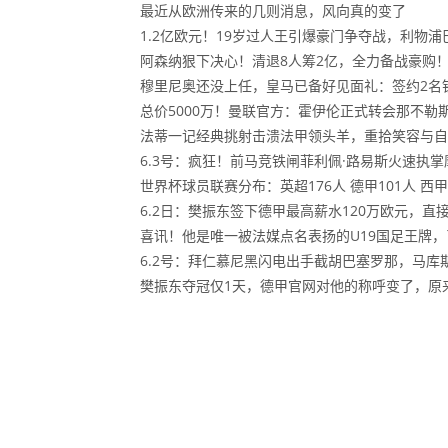
最近从欧洲传来的几则消息，风向真的变了
1.2亿欧元！19岁过人王引爆豪门争夺战，利物
阿森纳狠下决心！清退8人筹2亿，全力备战豪购
穆里尼奥还没上任，皇马已备好见面礼：签约2名铁
总价5000万！曼联官方：霍伊伦正式转会那不勒斯
法蒂一记经典挑射击溃法甲领头羊，重拾笑容与自
6.3号：疯狂！前马竞铁闸菲利佩·路易斯火速执
世界杯球员联赛分布：英超176人 德甲101人 西甲
6.2日：樊振东签下德甲最高薪水120万欧元，
喜讯！他是唯一被法媒点名表扬的U19国足王牌
6.2号：拜仁慕尼黑闪电出手截胡巴塞罗那，马库
樊振东夺冠仅1天，德甲官网对他的称呼变了，原