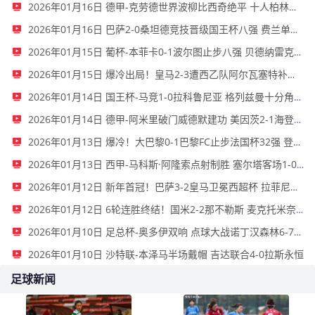
2026年01月16日 德甲-克劳德世界波柳比西奇绝平 十人柏林联合1-1奥格斯堡
2026年01月16日 巴萨2-0桑坦德竞技晋级国王杯八强 费兰单刀球破门亚马尔建功
2026年01月15日 葡杯-本菲卡0-1波尔图止步八强 贝德纳雷克制胜帕夫利季斯失良机
2026年01月15日 爆冷出局！皇马2-3遭西乙队阿尔瓦塞特补时绝杀 无缘国王杯8强
2026年01月14日 国王杯-马竞1-0拉科鲁尼亚 格列兹曼十分角任意球破门+远射中横梁
2026年01月14日 德甲-阿米里破门威德默建功 美因茨2-1海登海姆
2026年01月13日 爆冷！大巴黎0-1巴黎FC止步法国杯32强 登贝莱失单刀埃梅里中框
2026年01月13日 西甲-马科斯·阿隆索点射制胜 塞尔塔客场1-0塞维利亚
2026年01月12日 新年首冠！巴萨3-2皇马卫冕西超杯 拉菲尼亚双响维尼修斯一条龙
2026年01月12日 6轮连胜终结！国米2-2那不勒斯 麦克托米奈双响恰20点射孔蒂染红
2026年01月10日 足总杯-奥多伊双响 点球大战诺丁汉森林6-7雷克瑟姆
2026年01月10日 沙特联-本泽马半场戴帽 吉达联合4-0拉斯永恒
足球新闻