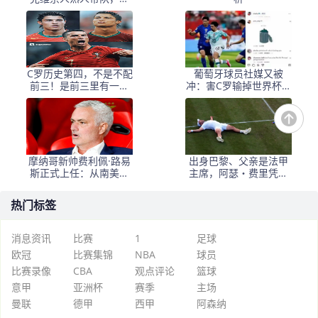
尔涅槃重生主帅被挖角
C罗历史第四，不是不配
葡萄牙球员社媒又被
前三！是前三里有一个
冲：害C罗输掉世界杯！
人，他一生都赢不了
应该是你而不是若塔
摩纳哥新帅费利佩·路易
出身巴黎、父亲是法甲
斯正式上任：从南美最
主席，阿瑟・费里凭外
佳教练到法甲新篇章的
卡惊艳全英俱乐部
启航
热门标签
消息资讯
比赛
1
足球
欧冠
比赛集锦
NBA
球员
比赛录像
CBA
观点评论
篮球
意甲
亚洲杯
赛季
主场
曼联
德甲
西甲
阿森纳