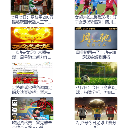
七月七日：足协用280万
女超9轮过后丢球榜：辽
赔钱聘回老熟人王军，
宁女足3球领跑！四川女
反复换帅难困住女足青
足17球垫底！
训体系
《功夫女足》未播先
周星驰回来了！功夫加
爆！周星驰全新力作促
足球笑燃暑期档
女足追梦，你会支持
吗？
足协辟谣佛得角邀国足
7月7日：今日（竞彩)足
踢友谊赛被拒：暂未收
球，指数分析、方向、
到对方书面函件
比分、进球数、个人观
点
欧冠资格赛：雷克雅未
7月7号今日足球比赛分
克维京人熟人带队，杰
析