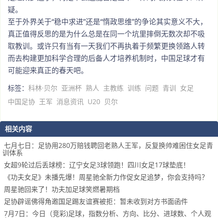
疑。
至于外界关于“稳中求进”还是“惰政思维”的争论其实意义不大，
真正值得反思的是为什么总是在同一个坑里摔倒无数次却不吸
取教训。或许只有当有一天我们不再执着于频繁更换领路人转
而去构建更加科学合理的后备人才培养机制时，中国足球才有
可能迎来真正的春天吧。
标签：
科林·贝尔
亚洲杯
熟人
主教练
训练
问题
青训
女足
中国足协
王军
消息资讯
U20
贝尔
相关内容
七月七日：足协用280万赔钱聘回老熟人王军，反复换帅难困住女足青
训体系
女超9轮过后丢球榜：辽宁女足3球领跑！四川女足17球垫底！
《功夫女足》未播先爆！周星驰全新力作促女足追梦，你会支持吗？
周星驰回来了！功夫加足球笑燃暑期档
足协辟谣佛得角邀国足踢友谊赛被拒：暂未收到对方书面函件
7月7日：今日（竞彩)足球，指数分析、方向、比分、进球数、个人观