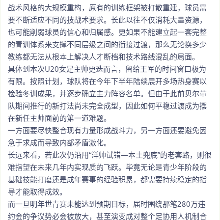
战术风格的大规模重构，原有的训练框架被打散重建，球员需
要不断适应不同的技战术要求。长此以往不仅消耗大量资源，
也可能削弱球员的信心和归属感。更如果不能建立起一套完整
的青训体系来支撑不同层级之间的衔接过渡，那么无论换多少
教练都无法从根本上解决人才断档和技术路线混乱的局面。
具体到本次U20女足主帅更迭而言，留给王军的时间窗口极为
有限。按照计划，球队将在今年下半年陆续展开多场热身赛以
检验冬训成果，并逐步确立主力阵容名单。但由于此前贝尔带
队期间推行的新打法尚未完全成型，因此如何平稳过渡成为摆
在新任主帅面前的第一道难题。
一方面要尽快整合现有力量形成战斗力，另一方面还要避免因
急于求成而导致内部矛盾激化。
长远来看，若此次仍沿用“洋帅试错—本土兜底”的老套路，则很
难指望在未来几年内实现质的飞跃。毕竟无论是青少年阶段的
基础技能打磨还是成年赛事的经验积累，都需要持续稳定的指
导才能取得成效。
而一旦明年世青赛未能达到预期目标，届时围绕那笔280万违
约金的争议势必会被放大，甚至演变成对整个足协用人机制合