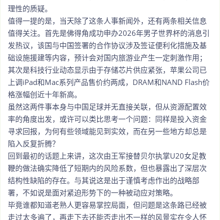
理性的质疑。
值得一提的是，当天除了这条人事新闻外，还有两条相关信息
值得关注。首先是佛得角成功申办2026年男子世界杯的消息引
发热议，该国与中国签署的合作协议涉及签证便利化措施及基
础设施援建等内容，预计会对国内旅游业产生一定刺激作用；
其次是科技行业动态显示由于存储芯片供应紧张，苹果公司已
上调iPad和Mac系列产品售价约两成，DRAM和NAND Flash价
格涨幅创近十年新高。
虽然这两件事本身与中国足球并无直接关联，但从资源配置效
率的角度出发，或许可以类比思考一个问题：同样是投入资金
寻求回报，为何有些领域能见到实效，而在另一些地方却总是
陷入反复折腾？
回到最初的话题上来讲，这次由王军接替贝尔执掌U20女足教
鞭的做法确实降低了短期内的风险系数，但也暴露出了深层次
结构性缺陷的存在。与其说这是出于谨慎考虑作出的战略部
署，不如说是面对紧迫形势下的一种被动应对策略。
毕竟谁都知道老熟人更容易掌控局面，但问题是这条路已经被
走过太多遍了，再走下去还能否走出不一样的风景实在令人怀