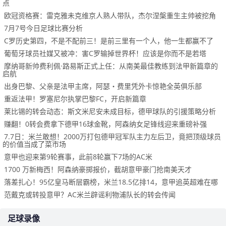
点
欧冠资格赛：雷克雅未克维京人熟人带队，杰尔涅槃重生主帅被挖角
7月7号今日足球比赛分析
C罗历史第四，不是不配前三！是前三里有一个人，他一生都赢不了
葡萄牙球员社媒又被冲：害C罗输掉世界杯！应该是你而不是若塔
摩纳哥新帅费利佩·路易斯正式上任：从南美最佳教练到法甲新篇章的
启航
出身巴黎、父亲是法甲主席，阿瑟・费里凭外卡惊艳全英俱乐部
重返法甲！罗塞尼尔执掌巴黎FC，开启新篇章
莱比锡的转会动态：斯文米尼安未成目标，德甲球队的引援策略分析
赚翻！0转会费拿下德甲16球金靴，阿森纳女足锋线迎来重磅补强
7.7日：米兰敢想！2000万打包德甲冠军队主力左后卫，竟把顶级球员
的价值当成了菜市场
意甲也迎来第9轮赛事，此前8轮赢下7场的AC米
1700 万新梅西！阿森纳豪掷报价，截胡意甲豪门抢南美天才
落差扎心！95亿皇马断层霸榜，米兰18.5亿排14，意甲追英超难在哪
范戴克或转投意甲？AC米兰辟谣利物浦队长的转会传闻
足球录像