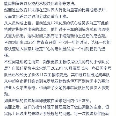
能周期管理以及技战术模块化训练等方法。
然而这些改变并未能在短时间内转化为显著的比赛成绩提升，
反而文化差异导致部分球员适应困难。
从人员构成上看，目前这支U20女足的核心成员多为王军此前
执教时期培养出来的球员。他们对于王军的训练方式和沟通模
式更为熟悉，这种默契关系有助于缩短新帅上任后的磨合期。
考虑到距离2026年世青赛只剩下不到一年的时间，选择一位能
够快速进入状态并稳定军心的老帅显然是一个相对稳妥的选
择。
不过问题也随之而来：频繁更换主教练是否真的有利于球队发
展？自现任足协主席宋凯于2023年10月履职以来，各级国字号
队伍已经经历了多达11次主教练变更。其中既包括男足成年队
从中超名宿扬科维奇到克罗地亚籍教练伊万再到传闻中的塞尔
维亚人久尔杰蒂奇，也涵盖了女足各年龄段队伍的多次人事变
动。
如此密集的换帅频率即便放在全球范围内也不常见。
表面上看，这样的操作体现了管理层敢于做出调整的态度，但
实际上反映出的是缺乏系统规划的问题。每一次换帅都伴随着