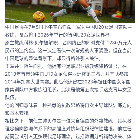
中国足协在7月5日下午宣布任命王军为中国U20女足国家队主
教练，备战将于2026年举行的智利U20女足世界杯。
原主教练科林·贝尔被解职，合同终止的同时支付了280万元人
民币的违约金。这一决定看似一次常规的人事调整，但在当前
中国足球的整体背景下，却显得格外引人关注。
王军并非陌生面孔。他拥有亚足联职业级教练资格证书，在
2013年曾带领中国U19女足获得亚洲杯第三名，并率队参加
2014年加拿大世青赛。此后他还曾在2023年担任中国女足国
家集训队中方教练组组长。此次是他第五次接手这支青年女足
队伍。
他的回归意味着一种熟悉的执教思路将再次主导球队训练方向
和战术安排。
相比之下，前任主帅贝尔是一位来自德国的外籍教练，其执教
理念偏向欧洲体系下的高强度对抗与组织纪律性建设。他在任
期间尝试引入更多现代足球理念，包括数据分析辅助决策、体