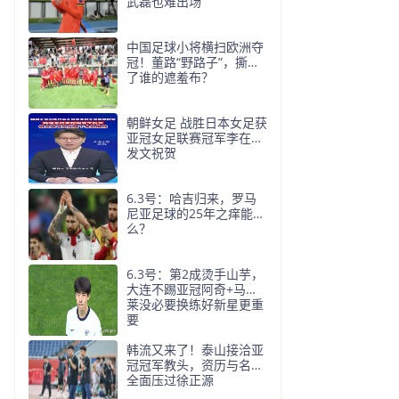
武磊也难出场
中国足球小将横扫欧洲夺
冠！董路“野路子”，撕开
了谁的遮羞布？
朝鲜女足 战胜日本女足获
亚冠女足联赛冠军李在明
发文祝贺
6.3号：哈吉归来，罗马
尼亚足球的25年之痒能解
么？
6.3号：第2成烫手山芋，
大连不踢亚冠阿奇+马莱
莱没必要换练好新星更重
要
韩流又来了！泰山接洽亚
冠冠军教头，资历与名气
全面压过徐正源