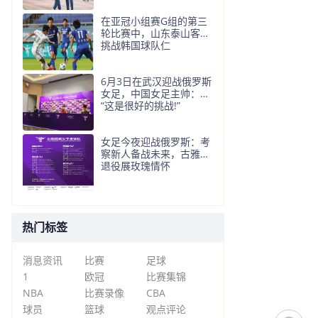
在亚冠小组赛G组的第三
轮比赛中，山东泰山客场
挑战韩国球队仁
6月3日在武汉迎战俄罗斯
女足，中国女足主帅：
“这是很好的挑战!”
女足今夜迎战俄罗斯：考
察新人备战未来，古雅沙
退役展玫瑰情怀
热门标签
消息资讯
比赛
足球
1
欧冠
比赛集锦
NBA
比赛录像
CBA
球员
篮球
观点评论