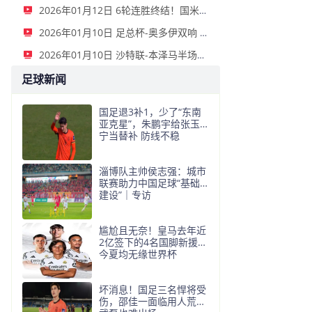
2026年01月12日 6轮连胜终结！国米2-2那不勒斯 麦克托米奈双响恰20点射孔蒂染红
2026年01月10日 足总杯-奥多伊双响 点球大战诺丁汉森林6-7雷克瑟姆
2026年01月10日 沙特联-本泽马半场戴帽 吉达联合4-0拉斯永恒
足球新闻
国足退3补1，少了“东南
亚克星”，朱鹏宇给张玉
宁当替补 防线不稳
淄博队主帅侯志强：城市
联赛助力中国足球“基础
建设”｜专访
尴尬且无奈！皇马去年近
2亿签下的4名国脚新援，
今夏均无缘世界杯
坏消息！国足三名悍将受
伤，邵佳一面临用人荒，