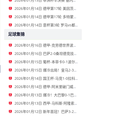
2026年01月15日 非洲杯半决赛 塞内加尔vs埃及 全场录像
2026年01月14日 德甲第17轮 美因茨vs海登海姆 全场录像
2026年01月14日 德甲第17轮 多特蒙德vs不莱梅 全场录像
2026年01月14日 意杯第3轮 罗马vs都灵 全场录像
足球集锦
2026年01月16日 德甲-克劳德世界波柳比西奇绝平 十人柏林联合1-1奥格斯堡
2026年01月16日 巴萨2-0桑坦德竞技晋级国王杯八强 费兰单刀球破门亚马尔建功
2026年01月15日 葡杯-本菲卡0-1波尔图止步八强 贝德纳雷克制胜帕夫利季斯失良机
2026年01月15日 爆冷出局！皇马2-3遭西乙队阿尔瓦塞特补时绝杀 无缘国王杯8强
2026年01月14日 国王杯-马竞1-0拉科鲁尼亚 格列兹曼十分角任意球破门+远射中横梁
2026年01月14日 德甲-阿米里破门威德默建功 美因茨2-1海登海姆
2026年01月13日 爆冷！大巴黎0-1巴黎FC止步法国杯32强 登贝莱失单刀埃梅里中框
2026年01月13日 西甲-马科斯·阿隆索点射制胜 塞尔塔客场1-0塞维利亚
2026年01月12日 新年首冠！巴萨3-2皇马卫冕西超杯 拉菲尼亚双响维尼修斯一条龙