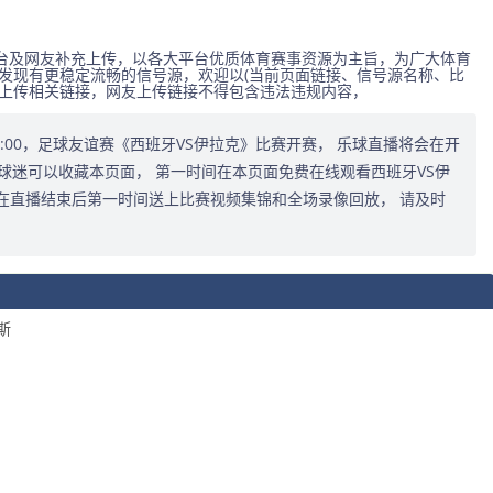
台及网友补充上传，以各大平台优质体育赛事资源为主旨，为广大体育
发现有更稳定流畅的信号源，欢迎以(当前页面链接、信号源名称、比
式上传相关链接，网友上传链接不得包含违法违规内容，
3:00:00，足球友谊赛《西班牙VS伊拉克》比赛开赛， 乐球直播将会在开
球迷可以收藏本页面， 第一时间在本页面免费在线观看西班牙VS伊
在直播结束后第一时间送上比赛视频集锦和全场录像回放， 请及时
斯