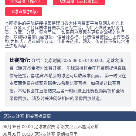
688直播（推荐）
飞速直播【美女解说】
飞球直播(推荐)
本网提供的导航链接搜集整理自各大体育赛事平台及网友补充上
传，以各大平台优质体育赛事资源为主旨，为广大体育爱好者寻
觅、收藏、分享、集合而成， 如果用户发现有更稳定流畅的信号
源，欢迎以(当前页面链接、信号源名称、比赛信号链接、上传者名
称)为格式，通过邮件方式上传相关链接，网友上传链接不得包含违
法违规内容，
比赛简介:
介绍：北京时间2026-06-05 01:00:00，足球友谊
赛《瑞典VS希腊》比赛开赛， 乐球直播将会在开赛前提供直播
信号链接，喜瑞典VS希腊的球迷可以收藏本页面， 第一时间在
本页面免费在线观看瑞典VS希腊比赛直播。如果错过比赛直
播，本站也会在直播结束后第一时间送上比赛视频集锦和全场
录像回放， 请及时关注网站相应的录像回放频道。
足球友谊赛 相关直播赛事
06月05日 00:00 足球友谊赛 斯洛文尼亚vs塞浦路斯
06月05日 00:30 足球友谊赛 伊朗vs马里