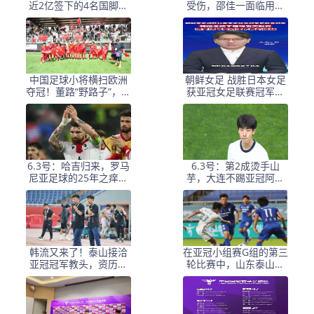
近2亿签下的4名国脚新
受伤，邵佳一面临用人
援，今夏均无缘世界杯
荒，武磊也难出场
中国足球小将横扫欧洲
朝鲜女足 战胜日本女足
夺冠！董路“野路子”，撕
获亚冠女足联赛冠军李
开了谁的遮羞布？
在明 发文祝贺
6.3号：哈吉归来，罗马
6.3号：第2成烫手山
尼亚足球的25年之痒能
芋，大连不踢亚冠阿奇
解么？
+马莱莱没必要换练好新
星更重要
韩流又来了！泰山接洽
在亚冠小组赛G组的第三
亚冠冠军教头，资历与
轮比赛中，山东泰山客
名气全面压过徐正源
场挑战韩国球队仁