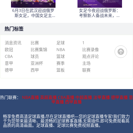
6月3日在武汉迎战俄罗
女足今夜迎战俄罗斯：
斯女足，中国女足主
考察新人备战未来，古
帅：“这是很好的挑战!”
雅沙退役展玫瑰情怀
热门标签
消息资讯
比赛
足球
1
欧冠
比赛集锦
NBA
比赛录像
CBA
球员
篮球
观点评论
意甲
亚洲杯
赛季
主场
德甲
西甲
篮板
联赛
热门联赛：
NBA直播
英超直播
CBA直播
中超直播
法甲直播
德甲直播
意
甲直播
西甲直播
畅享免费高清足球直播,尽在足球直播吧—您的足球直播专家!我们致力
于为您带来最清晰、最流畅的足球赛事直播,无需插件,即可免费观看高
品质的高清画面。足球直播、足球比赛免费视频直播。