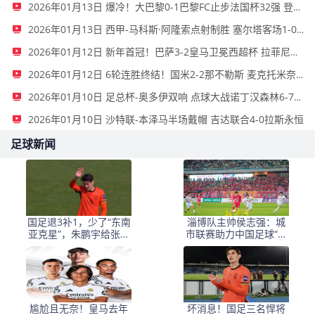
2026年01月13日 爆冷！大巴黎0-1巴黎FC止步法国杯32强 登贝莱失单刀埃梅里中框
2026年01月13日 西甲-马科斯·阿隆索点射制胜 塞尔塔客场1-0塞维利亚
2026年01月12日 新年首冠！巴萨3-2皇马卫冕西超杯 拉菲尼亚双响维尼修斯一条龙
2026年01月12日 6轮连胜终结！国米2-2那不勒斯 麦克托米奈双响恰20点射孔蒂染红
2026年01月10日 足总杯-奥多伊双响 点球大战诺丁汉森林6-7雷克瑟姆
2026年01月10日 沙特联-本泽马半场戴帽 吉达联合4-0拉斯永恒
足球新闻
国足退3补1，少了“东南
淄博队主帅侯志强：城
亚克星”，朱鹏宇给张玉
市联赛助力中国足球“基
宁当替补 防线不稳
础建设”｜专访
尴尬且无奈！皇马去年
坏消息！国足三名悍将