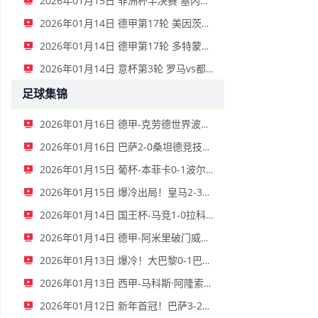
2026年01月15日 非洲杯半决赛 塞内加尔vs埃及 全场录像
2026年01月14日 德甲第17轮 美因茨vs海登海姆 全场录像
2026年01月14日 德甲第17轮 多特蒙德vs不莱梅 全场录像
2026年01月14日 意杯第3轮 罗马vs都灵 全场录像
足球集锦
2026年01月16日 德甲-克劳德世界波柳比西奇绝平 十人柏林联合1-1奥格斯堡
2026年01月16日 巴萨2-0桑坦德竞技晋级国王杯八强 费兰单刀球破门亚马尔建功
2026年01月15日 葡杯-本菲卡0-1波尔图止步八强 贝德纳雷克制胜帕夫利季斯失良机
2026年01月15日 爆冷出局！皇马2-3遭西乙队阿尔瓦塞特补时绝杀 无缘国王杯8强
2026年01月14日 国王杯-马竞1-0拉科鲁尼亚 格列兹曼十分角任意球破门+远射中横梁
2026年01月14日 德甲-阿米里破门威德默建功 美因茨2-1海登海姆
2026年01月13日 爆冷！大巴黎0-1巴黎FC止步法国杯32强 登贝莱失单刀埃梅里中框
2026年01月13日 西甲-马科斯·阿隆索点射制胜 塞尔塔客场1-0塞维利亚
2026年01月12日 新年首冠！巴萨3-2皇马卫冕西超杯 拉菲尼亚双响维尼修斯一条龙