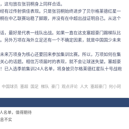
，这句放在张羽桐身上同样合适。
经有过传射俱佳表现。只是张羽桐始终进步了贝尔格莱德红星一
桐在中乙联赛站稳了脚跟，并没有在中超出战证明自己。从这个
话，最好是代表一线队出战。如果一直在这支塞超豪门踢梯队比
。另外万项在海外立足还有一个不确定因素，就是中国国少未来
未来万项身为核心还要回来参加集训比赛。所以，万项如何在集
关心的话题。相信万项届时的表现，就不会让球迷失望。塞超豪
！已入选季前集训24人名单，将身披贝尔格莱德红星队十号战袍
中国球员
塞超
国足
梯队
豪门
观点评论
人大
塞超豪门
何小珂
4人名单，值得期待
息不实