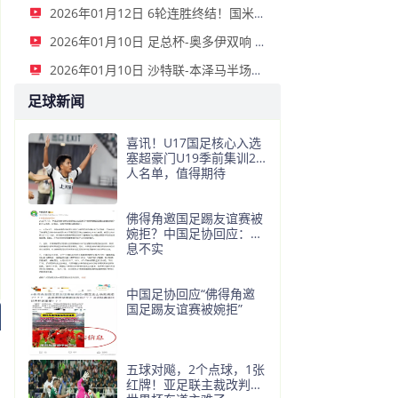
2026年01月12日 6轮连胜终结！国米2-2那不勒斯 麦克托米奈双响恰20点射孔蒂染红
2026年01月10日 足总杯-奥多伊双响 点球大战诺丁汉森林6-7雷克瑟姆
2026年01月10日 沙特联-本泽马半场戴帽 吉达联合4-0拉斯永恒
足球新闻
喜讯！U17国足核心入选
塞超豪门U19季前集训24
人名单，值得期待
佛得角邀国足踢友谊赛被
婉拒？中国足协回应：消
息不实
中国足协回应“佛得角邀
国足踢友谊赛被婉拒”
五球对飚，2个点球，1张
红牌！亚足联主裁改判，