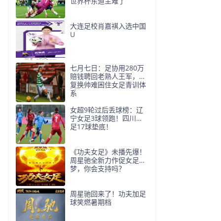
世界杯东道主难了
大连足校肖嘉祺入选中国
U
七月七日：足协用280万
赔钱聘回老熟人王军，反
复换帅难困住女足青训体
系
女超9轮过后丢球榜：辽
宁女足3球领跑！四川女
足17球垫底！
《功夫女足》未播先爆！
周星驰全新力作促女足追
梦，你会支持吗？
周星驰回来了！功夫加足
球笑燃暑期档