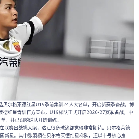
选贝尔格莱德红星U19季前集训24人大名单，开启新赛季备战。博
德红星青训官方宣布，U19梯队正式开启2026/27赛季备战，中
名单，并已跟随球队开始训练。
，在联赛出战挑大梁，这让很多球迷都觉得非常期待。贝尔格莱德
国新星。其中张羽桐在贝尔格莱德红星梯队，还以十号核心身