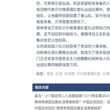
份，代表俱乐部出战。机会是留给有准备的人
张羽桐代表贝尔格莱德红星队出战比赛时，曾
线队，让他最终回国加盟了泰山队。如今张羽
角度来看，万项需要加把劲了。
简单来说万项在贝尔格莱德红星队证明自己的
赛，还不如回到中超效力，慢慢寻找立足机会
集训肯定让他回来。
众所周知国少队已经获得了参加世少赛资格，
训和俱乐部比赛做出协调，就成为了很多球迷
门正式官宣中国男足主力前腰蒯纪闻转会入队
出战比赛却被辟谣是万项。
标签：
季前
红星
张羽桐
贝尔格莱德红星
比赛
相关内容
喜讯！U17国足核心入选塞超豪门U19季前集训2
佛得角邀国足踢友谊赛被婉拒？中国足协回应：消
中国足协回应“佛得角邀国足踢友谊赛被婉拒”