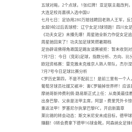
五球对飚，2个点球，1张红牌！亚足联主裁改判
大连足校肖嘉祺入选中国U
七月七日：足协用280万赔钱聘回老熟人王军，
女超9轮过后丢球榜：辽宁女足3球领跑！四川女足
《功夫女足》未播先爆！周星驰全新力作促女足追
周星驰回来了！功夫加足球笑燃暑期档
足协辟谣佛得角邀国足踢友谊赛被拒：暂未收到对
7月7日：今日（竞彩)足球，指数分析、方向、比
欧冠资格赛：雷克雅未克维京人熟人带队，杰尔涅
7月7号今日足球比赛分析
C罗历史第四，不是不配前三！是前三里有一个人
葡萄牙球员社媒又被冲：害C罗输掉世界杯！应该
摩纳哥新帅费利佩·路易斯正式上任：从南美最佳
出身巴黎、父亲是法甲主席，阿瑟・费里凭外卡惊
重返法甲！罗塞尼尔执掌巴黎FC，开启新篇章
莱比锡的转会动态：斯文米尼安未成目标，德甲球
赚翻！0转会费拿下德甲16球金靴，阿森纳女足