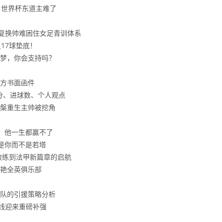
，世界杯东道主难了
反复换帅难困住女足青训体系
17球垫底！
梦，你会支持吗？
方书面函件
分、进球数、个人观点
槃重生主帅被挖角
，他一生都赢不了
是你而不是若塔
教练到法甲新篇章的启航
艳全英俱乐部
队的引援策略分析
锋线迎来重磅补强