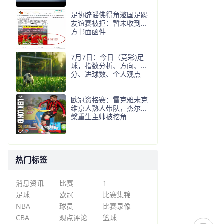
足协辟谣佛得角邀国足踢
友谊赛被拒：暂未收到对
方书面函件
7月7日：今日（竞彩)足
球，指数分析、方向、比
分、进球数、个人观点
欧冠资格赛：雷克雅未克
维京人熟人带队，杰尔涅
槃重生主帅被挖角
热门标签
消息资讯
比赛
1
足球
欧冠
比赛集锦
NBA
球员
比赛录像
CBA
观点评论
篮球